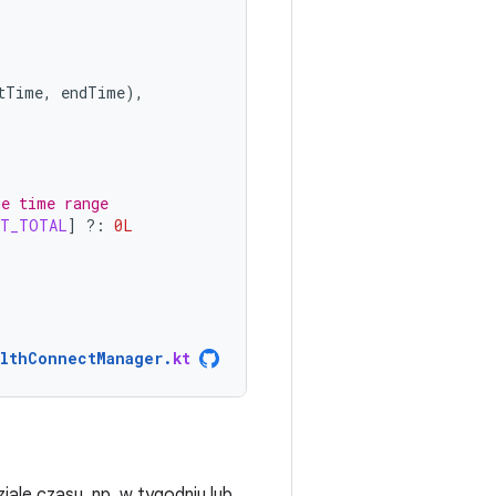
tTime
,
endTime
),
he time range
NT_TOTAL
]
?:
0L
lthConnectManager
.
kt
ale czasu, np. w tygodniu lub