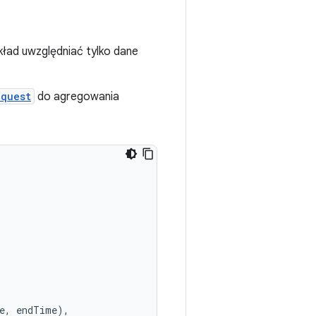
ład uwzględniać tylko dane
equest
do agregowania
e
,
endTime
),