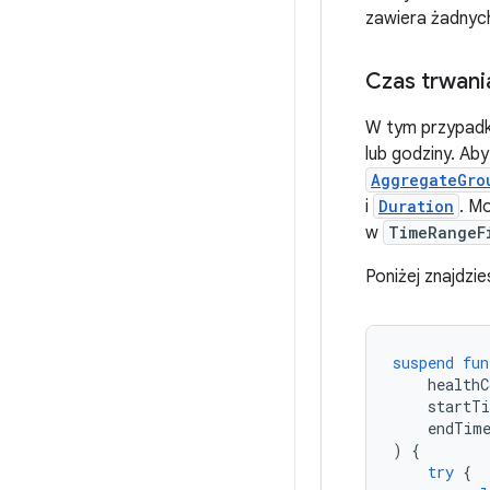
zawiera żadnych 
Czas trwani
W tym przypadku
lub godziny. Ab
AggregateGro
i
Duration
. M
w
TimeRangeF
Poniżej znajdzi
suspend
fun
healthC
startT
endTim
)
{
try
{