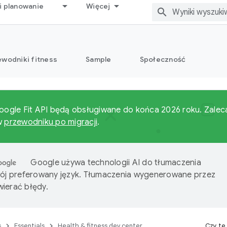
i planowanie
Więcej
ewodniki fitness
Sample
Społeczność
Google Fit API będą obsługiwane do końca 2026 roku. Zaleca
 w
przewodniku po migracji
.
Google używa technologii AI do tłumaczenia
wój preferowany język. Tłumaczenia wygenerowane przez
ierać błędy.
s
Essentials
Health & fitness dev center
Czy te