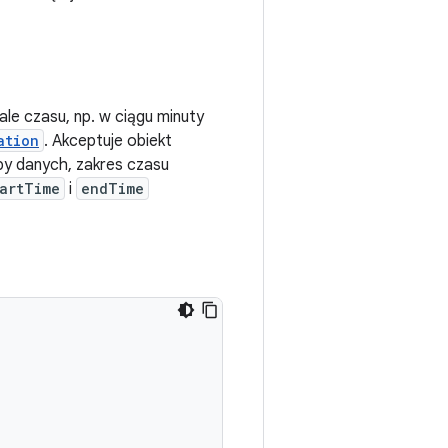
le czasu, np. w ciągu minuty
ation
. Akceptuje obiekt
py danych, zakres czasu
tartTime
i
endTime