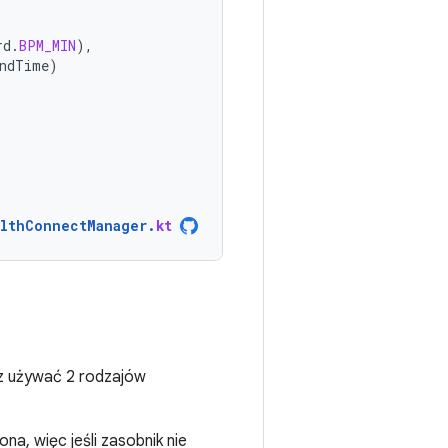
rd
.
BPM_MIN
),
ndTime
)
lthConnectManager
.
kt
z używać 2 rodzajów
a, więc jeśli zasobnik nie