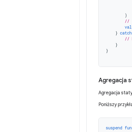
)
// 
val
}
catch
// 
}
}
Agregacja s
Agregacja staty
Poniższy przykł
suspend
fun