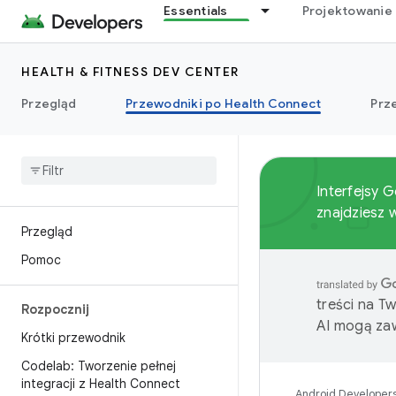
Essentials
Projektowanie 
HEALTH & FITNESS DEV CENTER
Przegląd
Przewodniki po Health Connect
Prz
Interfejsy 
znajdziesz
Przegląd
Pomoc
treści na T
Rozpocznij
AI mogą zaw
Krótki przewodnik
Codelab: Tworzenie pełnej
integracji z Health Connect
Android Developer