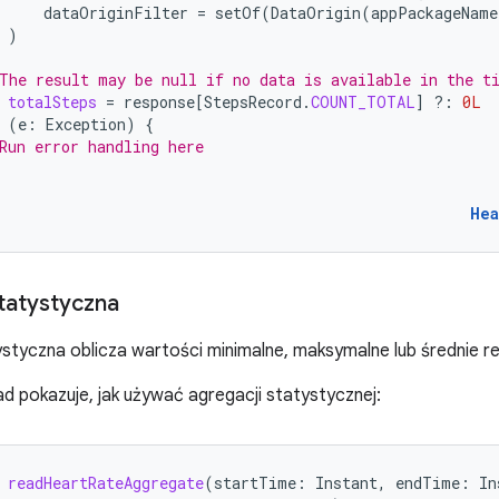
dataOriginFilter
=
setOf
(
DataOrigin
(
appPackageName
)
The result may be null if no data is available in the t
totalSteps
=
response
[
StepsRecord
.
COUNT_TOTAL
]
?:
0L
(
e
:
Exception
)
{
Run error handling here
Hea
tatystyczna
styczna oblicza wartości minimalne, maksymalne lub średnie r
ad pokazuje, jak używać agregacji statystycznej:
readHeartRateAggregate
(
startTime
:
Instant
,
endTime
:
In