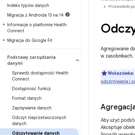
Indeks typów danych
Przewodniki p
Migracja z Androida 13 na 14
Odczy
Informacje o platformie Health
Connect
Migracja do Google Fit
Agregowanie da
w zasobnikach. 
Podstawy zarządzania
danymi
Sprawdź dostępność Health
Wskazówka:
Connect
odczytywania i z
Dostępność funkcji
Format danych
Agregacj
Zapisywanie danych
Odczyt nieprzetworzonych
Aby użyć podsta
danych
Akceptuje obie
Odczytywanie danych
Sposób wywoływ