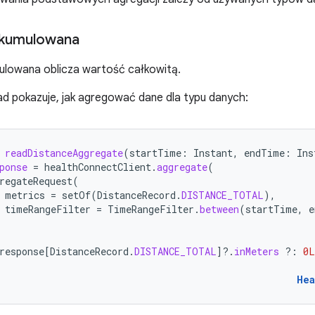
skumulowana
ulowana oblicza wartość całkowitą.
ad pokazuje, jak agregować dane dla typu danych:
readDistanceAggregate
(
startTime
:
Instant
,
endTime
:
Ins
ponse
=
healthConnectClient
.
aggregate
(
regateRequest
(
metrics
=
setOf
(
DistanceRecord
.
DISTANCE_TOTAL
),
timeRangeFilter
=
TimeRangeFilter
.
between
(
startTime
,
e
response
[
DistanceRecord
.
DISTANCE_TOTAL
]?.
inMeters
?:
0L
Hea