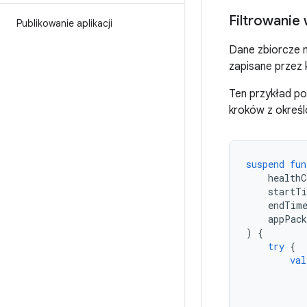
Filtrowanie
Publikowanie aplikacji
Dane zbiorcze m
zapisane przez 
Ten przykład po
kroków z określo
suspend
fun
healthC
startT
endTim
appPack
)
{
try
{
val