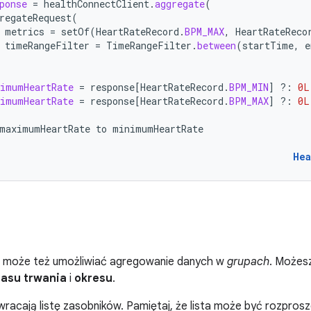
ponse
=
healthConnectClient
.
aggregate
(
regateRequest
(
metrics
=
setOf
(
HeartRateRecord
.
BPM_MAX
,
HeartRateReco
timeRangeFilter
=
TimeRangeFilter
.
between
(
startTime
,
e
imumHeartRate
=
response
[
HeartRateRecord
.
BPM_MIN
]
?:
0L
imumHeartRate
=
response
[
HeartRateRecord
.
BPM_MAX
]
?:
0L
maximumHeartRate
to
minimumHeartRate
Hea
 może też umożliwiać agregowanie danych w
grupach
. Możes
asu trwania
i
okresu
.
racają listę zasobników. Pamiętaj, że lista może być rozproszon