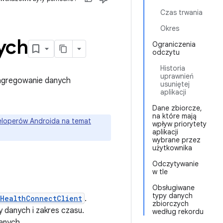
Czas trwania
Okres
ych
Ograniczenia
odczytu
Historia
uprawnień
agregowanie danych
usuniętej
aplikacji
Dane zbiorcze,
na które mają
weloperów Androida na temat
wpływ priorytety
aplikacji
wybrane przez
użytkownika
Odczytywanie
w tle
Obsługiwane
typy danych
HealthConnectClient
.
zbiorczych
 danych i zakres czasu.
według rekordu
anych.