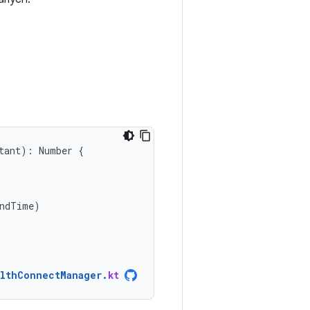
tant
):
Number
{
ndTime
)
lthConnectManager
.
kt