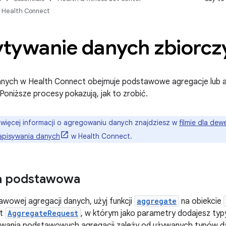
o Health Connect
tywanie danych zbiorcz
nych w Health Connect obejmuje podstawowe agregacje lub 
Poniższe procesy pokazują, jak to zrobić.
więcej informacji o agregowaniu danych znajdziesz w
filmie dla de
apisywania danych
w Health Connect.
a podstawowa
wowej agregacji danych, użyj funkcji
aggregate
na obiekcie
kt
AggregateRequest
, w którym jako parametry dodajesz typy
ania podstawowych agregacji zależy od używanych typów d