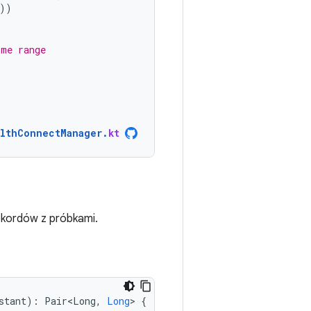
))
ime range
lthConnectManager
.
kt
ekordów z próbkami.
stant
):
Pair<Long
,
Long
>
{