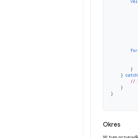
val
for
}
}
catch
// 
}
}
Okres
W tym przypadku