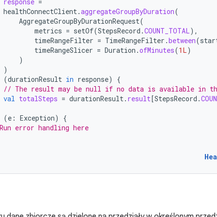
response
=
healthConnectClient
.
aggregateGroupByDuration
(
AggregateGroupByDurationRequest
(
metrics
=
setOf
(
StepsRecord
.
COUNT_TOTAL
),
timeRangeFilter
=
TimeRangeFilter
.
between
(
star
timeRangeSlicer
=
Duration
.
ofMinutes
(
1L
)
)
)
(
durationResult
in
response
)
{
// The result may be null if no data is available in t
val
totalSteps
=
durationResult
.
result
[
StepsRecord
.
COU
(
e
:
Exception
)
{
Run error handling here
Hea
 dane zbiorcze są dzielone na przedziały w określonym przedzi