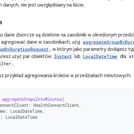
danych, nie jest uwzględniany na liście.
a
 dane zbiorcze są dzielone na zasobniki w określonym przedzia
y agregować dane w zasobnikach, użyj
aggregateGroupByDur
upByDurationRequest
, w którym jako parametry dodajesz ty
ożesz użyć par obiektów
Instant
lub
LocalDateTime
dla
s
ilter
.
esz przykład agregowania kroków w przedziałach minutowych:
aggregateStepsIntoMinutes
(
onnectClient
:
HealthConnectClient
,
ime
:
LocalDateTime
,
e
:
LocalDateTime