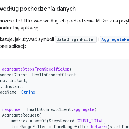
 według pochodzenia danych
ożesz też filtrować według ich pochodzenia. Możesz na przyk
konkretną aplikację.
kazuje, jak używać symboli
dataOriginFilter
i
AggregateR
nej aplikacji:
aggregateStepsFromSpecificApp
(
onnectClient
:
HealthConnectClient
,
ime
:
Instant
,
e
:
Instant
,
ageName
:
String
response
=
healthConnectClient
.
aggregate
(
AggregateRequest
(
metrics
=
setOf
(
StepsRecord
.
COUNT_TOTAL
),
timeRangeFilter
=
TimeRangeFilter
.
between
(
startTim