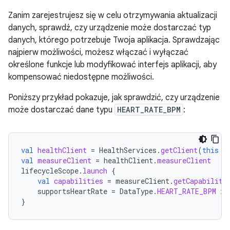
Zanim zarejestrujesz się w celu otrzymywania aktualizacji
danych, sprawdź, czy urządzenie może dostarczać typ
danych, którego potrzebuje Twoja aplikacja. Sprawdzając
najpierw możliwości, możesz włączać i wyłączać
określone funkcje lub modyfikować interfejs aplikacji, aby
kompensować niedostępne możliwości.
Poniższy przykład pokazuje, jak sprawdzić, czy urządzenie
może dostarczać dane typu
HEART_RATE_BPM
:
val
healthClient
=
HealthServices
.
getClient
(
this
/
val
measureClient
=
healthClient
.
measureClient
lifecycleScope
.
launch
{
val
capabilities
=
measureClient
.
getCapabiliti
supportsHeartRate
=
DataType
.
HEART_RATE_BPM
in
}