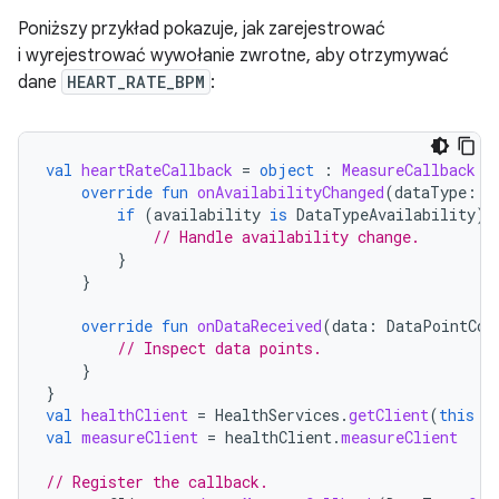
Poniższy przykład pokazuje, jak zarejestrować
i wyrejestrować wywołanie zwrotne, aby otrzymywać
dane
HEART_RATE_BPM
:
val
heartRateCallback
=
object
:
MeasureCallback
{
override
fun
onAvailabilityChanged
(
dataType
:
D
if
(
availability
is
DataTypeAvailability
)
// Handle availability change.
}
}
override
fun
onDataReceived
(
data
:
DataPointCon
// Inspect data points.
}
}
val
healthClient
=
HealthServices
.
getClient
(
this
/
val
measureClient
=
healthClient
.
measureClient
// Register the callback.