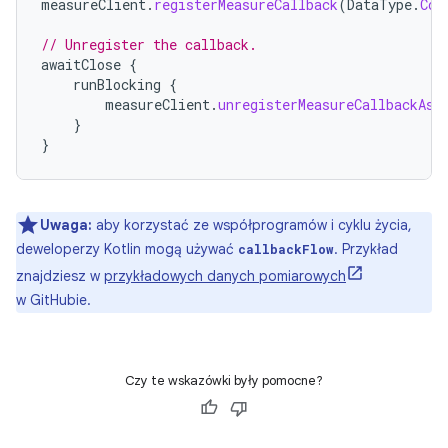
measureClient
.
registerMeasureCallback
(
DataType
.
Com
// Unregister the callback.
awaitClose
{
runBlocking
{
measureClient
.
unregisterMeasureCallbackAsy
}
}
Uwaga:
aby korzystać ze współprogramów i cyklu życia,
deweloperzy Kotlin mogą używać
. Przykład
callbackFlow
znajdziesz w
przykładowych danych pomiarowych
w GitHubie.
Czy te wskazówki były pomocne?