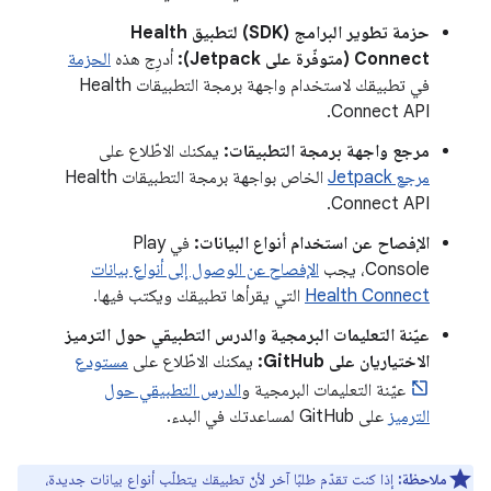
حزمة تطوير البرامج (SDK) لتطبيق Health
Connect (متوفّرة على Jetpack):
أدرِج هذه
الحزمة
في تطبيقك لاستخدام واجهة برمجة التطبيقات Health
Connect API.
مرجع واجهة برمجة التطبيقات:
يمكنك الاطّلاع على
مرجع Jetpack
الخاص بواجهة برمجة التطبيقات Health
Connect API.
الإفصاح عن استخدام أنواع البيانات:
في Play
Console، يجب
الإفصاح عن الوصول إلى أنواع بيانات
Health Connect
التي يقرأها تطبيقك ويكتب فيها.
عيّنة التعليمات البرمجية والدرس التطبيقي حول الترميز
الاختياريان على GitHub:
يمكنك الاطّلاع على
مستودع
عيّنة التعليمات البرمجية و
الدرس التطبيقي حول
الترميز
على GitHub لمساعدتك في البدء.
ملاحظة:
إذا كنت تقدّم طلبًا آخر لأنّ تطبيقك يتطلّب أنواع بيانات جديدة،