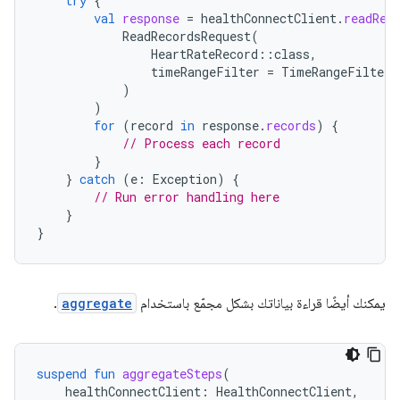
try
{
val
response
=
healthConnectClient
.
readRec
ReadRecordsRequest
(
HeartRateRecord
::
class
,
timeRangeFilter
=
TimeRangeFilter
.
)
)
for
(
record
in
response
.
records
)
{
// Process each record
}
}
catch
(
e
:
Exception
)
{
// Run error handling here
}
}
يمكنك أيضًا قراءة بياناتك بشكل مجمّع باستخدام
aggregate
.
suspend
fun
aggregateSteps
(
healthConnectClient
:
HealthConnectClient
,