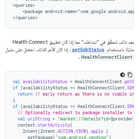
<package
android:name="com.google.android.apps
بعد ذلك، تحقَّق في "نشاطك" مما إذا كان تطبيق Health Connect
مثبّتًا باستخدام
getSdkStatus
. إذا كان الأمر كذلك، احصل على مثيل
.
HealthConnectClient
val
availabilityStatus
=
HealthConnectClient
.
getSd
if
(
availabilityStatus
==
HealthConnectClient
.
SDK_
return
// early return as there is no viable int
}
if
(
availabilityStatus
==
HealthConnectClient
.
SDK_
// Optionally redirect to package installer to f
val
uriString
=
"market://details?id=
$
providerPa
context
.
startActivity
(
Intent
(
Intent
.
ACTION_VIEW
).
apply
{
setPackage
(
"com.android.vending"
)