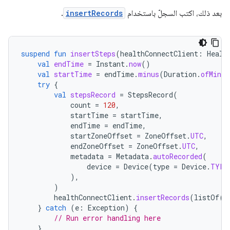
بعد ذلك، اكتب السجلّ باستخدام
insertRecords
.
suspend
fun
insertSteps
(
healthConnectClient
:
Healt
val
endTime
=
Instant
.
now
()
val
startTime
=
endTime
.
minus
(
Duration
.
ofMinut
try
{
val
stepsRecord
=
StepsRecord
(
count
=
120
,
startTime
=
startTime
,
endTime
=
endTime
,
startZoneOffset
=
ZoneOffset
.
UTC
,
endZoneOffset
=
ZoneOffset
.
UTC
,
metadata
=
Metadata
.
autoRecorded
(
device
=
Device
(
type
=
Device
.
TYPE
),
)
healthConnectClient
.
insertRecords
(
listOf
(
s
}
catch
(
e
:
Exception
)
{
// Run error handling here
}