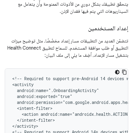
يتحقّق تطبيقك بشكل دوري من الأذونات الممنوحة وأن يتعامل مع
السيناريوهات التي يتم فيها فقدان الإذن.
إعداد المستخدمين
تتضمّن العديد من التطبيقات مسار إعداد مخصّصًا، مثل توضيح ميزات
التطبيق أو طلب موافقة المستخدم. للسماح لتطبيق Health Connect
بتشغيل مسار الإعداد، أضِف ما يلي إلى ملف البيان:
<!--
Required
to
support
pre-Android
14
devices
wi
<action
</intent-filter>

</activity>

<!--
Required
to
support
Android
14+
devices
with