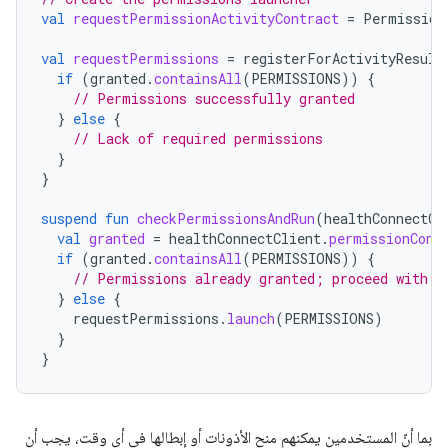
val
requestPermissionActivityContract
=
Permission
val
requestPermissions
=
registerForActivityResult
if
(
granted
.
containsAll
(
PERMISSIONS
))
{
// Permissions successfully granted
}
else
{
// Lack of required permissions
}
}
suspend
fun
checkPermissionsAndRun
(
healthConnectCl
val
granted
=
healthConnectClient
.
permissionCont
if
(
granted
.
containsAll
(
PERMISSIONS
))
{
// Permissions already granted; proceed with i
}
else
{
requestPermissions
.
launch
(
PERMISSIONS
)
}
}
بما أنّ المستخدمين يمكنهم منح الأذونات أو إبطالها في أي وقت، يجب أن