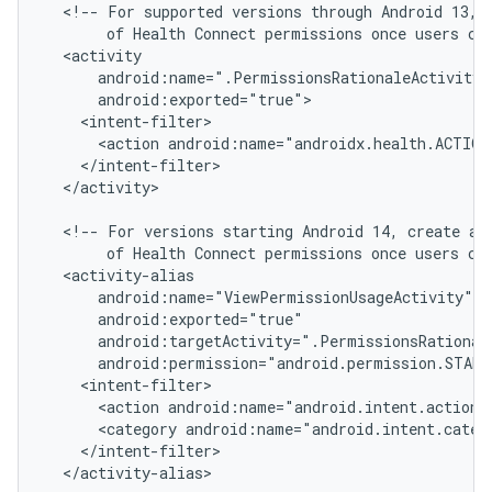
<!--
For
supported
versions
through
Android
13,
of
Health
Connect
permissions
once
users
cl
<action
android:name="androidx.health.ACTION
</activity>

<!--
For
versions
starting
Android
14,
create
an
of
Health
Connect
permissions
once
users
cl
<action
android:name="android.intent.action.
<category
android:name="android.intent.categ