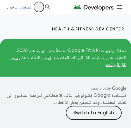
تسجيل الدخول
HEALTH & FITNESS DEV CENTER
ستظل واجهات Google Fit API متاحةً حتى نهاية عام 2026.
للتعرّف على مسارات نقل البيانات المقترَحة، يُرجى الاطّلاع على
دليل
نقل البيانات
.
تستخدم Google تكنولوجيا الذكاء الاصطناعي لترجمة المحتوى إلى
لغتك المفضّلة، وقد تتضمّن بعض الأخطاء.