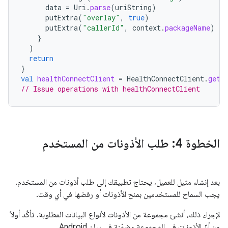
data
=
Uri
.
parse
(
uriString
)
putExtra
(
"overlay"
,
true
)
putExtra
(
"callerId"
,
context
.
packageName
)
}
)
return
}
val
healthConnectClient
=
HealthConnectClient
.
getO
// Issue operations with healthConnectClient
الخطوة 4: طلب الأذونات من المستخدم
بعد إنشاء مثيل للعميل، يحتاج تطبيقك إلى طلب أذونات من المستخدم.
يجب السماح للمستخدمين بمنح الأذونات أو رفضها في أي وقت.
لإجراء ذلك، أنشئ مجموعة من الأذونات لأنواع البيانات المطلوبة. تأكَّد أولاً
من أنّ الأذونات في المجموعة مضمّنة في بيان Android.