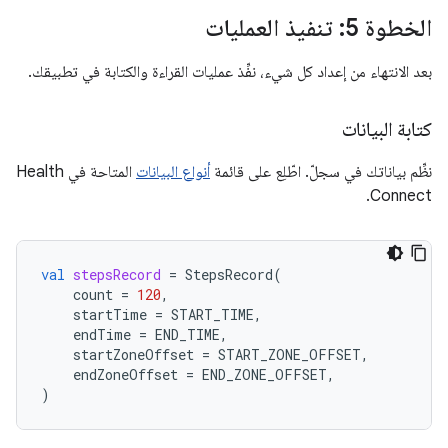
الخطوة 5: تنفيذ العمليات
بعد الانتهاء من إعداد كل شيء، نفِّذ عمليات القراءة والكتابة في تطبيقك.
كتابة البيانات
نظِّم بياناتك في سجلّ. اطّلِع على قائمة
أنواع البيانات
المتاحة في Health
Connect.
val
stepsRecord
=
StepsRecord
(
count
=
120
,
startTime
=
START_TIME
,
endTime
=
END_TIME
,
startZoneOffset
=
START_ZONE_OFFSET
,
endZoneOffset
=
END_ZONE_OFFSET
,
)