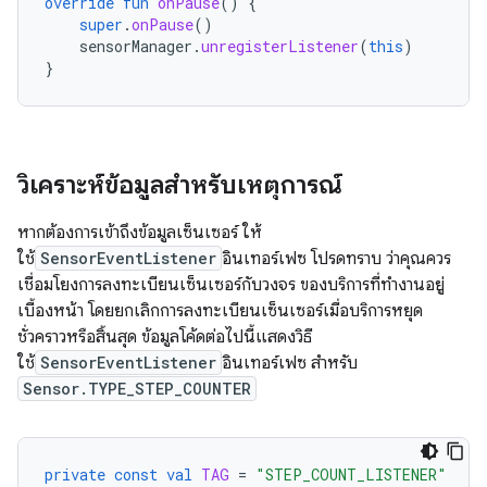
override
fun
onPause
()
{
super
.
onPause
()
sensorManager
.
unregisterListener
(
this
)
}
วิเคราะห์ข้อมูลสําหรับเหตุการณ์
หากต้องการเข้าถึงข้อมูลเซ็นเซอร์ ให้
ใช้
SensorEventListener
อินเทอร์เฟซ โปรดทราบ ว่าคุณควร
เชื่อมโยงการลงทะเบียนเซ็นเซอร์กับวงจร ของบริการที่ทำงานอยู่
เบื้องหน้า โดยยกเลิกการลงทะเบียนเซ็นเซอร์เมื่อบริการหยุด
ชั่วคราวหรือสิ้นสุด ข้อมูลโค้ดต่อไปนี้แสดงวิธี
ใช้
SensorEventListener
อินเทอร์เฟซ สำหรับ
Sensor.TYPE_STEP_COUNTER
private
const
val
TAG
=
"STEP_COUNT_LISTENER"