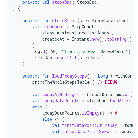
private
val
stepsDao
:
StepsDao
,
)
{
suspend
fun
storeSteps
(
stepsSinceLastReboot
:
L
val
stepCount
=
StepCount
(
steps
=
stepsSinceLastReboot
,
createdAt
=
Instant
.
now
().
toString
()
)
Log
.
d
(
TAG
,
"Storing steps: 
$
stepCount
"
)
stepsDao
.
insertAll
(
stepCount
)
}
suspend
fun
loadTodaySteps
():
Long
=
withConte
printTheWholeStepsTable
()
// DEBUG
val
todayAtMidnight
=
(
LocalDateTime
.
of
(
Lo
val
todayDataPoints
=
stepsDao
.
loadAllStep
when
{
todayDataPoints
.
isEmpty
()
-
>
0
else
-
>
{
val
firstDataPointOfTheDay
=
today
val
latestDataPointSoFar
=
todayDa