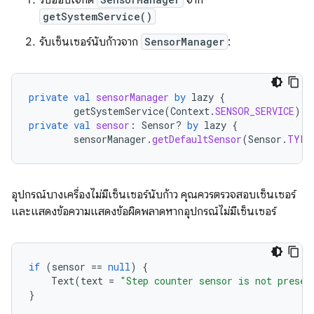
รับออบเจ็กต์
จาก
getSystemService()
รับเซ็นเซอร์นับก้าวจาก
SensorManager
:
private
val
sensorManager
by
lazy
{
getSystemService
(
Context
.
SENSOR_SERVICE
)
a
private
val
sensor
:
Sensor? 
by
lazy
{
sensorManager
.
getDefaultSensor
(
Sensor
.
TYPE
อุปกรณ์บางเครื่องไม่มีเซ็นเซอร์นับก้าว คุณควรตรวจสอบเซ็นเซอร์
และแสดงข้อความแสดงข้อผิดพลาดหากอุปกรณ์ไม่มีเซ็นเซอร์
if
(
sensor
==
null
)
{
Text
(
text
=
"Step counter sensor is not presen
}