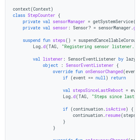
context
(
Context
)
class
StepCounter
{
private
val
sensorManager
=
getSystemService
(
C
private
val
sensor
:
Sensor? 
=
sensorManager
.
ge
suspend
fun
steps
()
=
suspendCancellableCorout
Log
.
d
(
TAG
,
"Registering sensor listener...
val
listener
:
SensorEventListener
by
lazy
object
:
SensorEventListener
{
override
fun
onSensorChanged
(
event
if
(
event
==
null
)
return
val
stepsSinceLastReboot
=
eve
Log
.
d
(
TAG
,
"Steps since last r
if
(
continuation
.
isActive
)
{
continuation
.
resume
(
stepsS
}
}