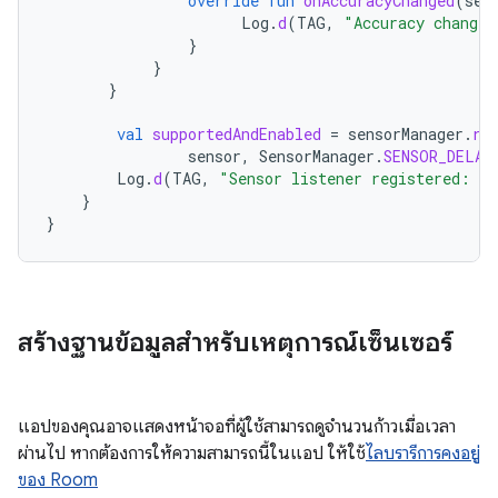
override
fun
onAccuracyChanged
(
sen
Log
.
d
(
TAG
,
"Accuracy changed
}
}
}
val
supportedAndEnabled
=
sensorManager
.
re
sensor
,
SensorManager
.
SENSOR_DELAY
Log
.
d
(
TAG
,
"Sensor listener registered: 
$
s
}
}
สร้างฐานข้อมูลสำหรับเหตุการณ์เซ็นเซอร์
แอปของคุณอาจแสดงหน้าจอที่ผู้ใช้สามารถดูจำนวนก้าวเมื่อเวลา
ผ่านไป หากต้องการให้ความสามารถนี้ในแอป ให้ใช้
ไลบรารีการคงอยู่
ของ Room