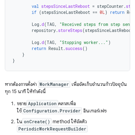
val
stepsSinceLastReboot
=
stepCounter
.
ste
if
(
stepsSinceLastReboot
==
0L
)
return
Res
Log
.
d
(
TAG
,
"Received steps from step senso
repository
.
storeSteps
(
stepsSinceLastReboot
Log
.
d
(
TAG
,
"Stopping worker..."
)
return
Result
.
success
()
}
}
หากต้องการตั้งค่า
WorkManager
เพื่อจัดเก็บจำนวนก้าวปัจจุบัน
ทุก 15 นาที ให้ทำดังนี้
ขยาย
Application
คลาสเพื่อ
ใช้
Configuration.Provider
อินเทอร์เฟซ
ใน
onCreate()
method ให้จัดคิว
PeriodicWorkRequestBuilder