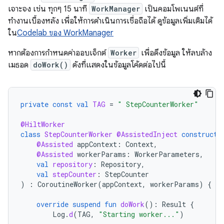
เจาะจง เช่น ทุกๆ 15 นาที
WorkManager
เป็นคอมโพเนนต์ที่
ทำงานเบื้องหลัง เพื่อให้การดำเนินการเชื่อถือได้ ดูข้อมูลเพิ่มเติมได้
ใน
Codelab ของ WorkManager
หากต้องการกำหนดค่าออบเจ็กต์
Worker
เพื่อดึงข้อมูล ให้ลบล้าง
เมธอด
doWork()
ดังที่แสดงในข้อมูลโค้ดต่อไปนี้
private
const
val
TAG
=
" StepCounterWorker"
@HiltWorker
class
StepCounterWorker
@AssistedInject
constructo
@Assisted
appContext
:
Context
,
@Assisted
workerParams
:
WorkerParameters
,
val
repository
:
Repository
,
val
stepCounter
:
StepCounter
)
:
CoroutineWorker
(
appContext
,
workerParams
)
{
override
suspend
fun
doWork
():
Result
{
Log
.
d
(
TAG
,
"Starting worker..."
)