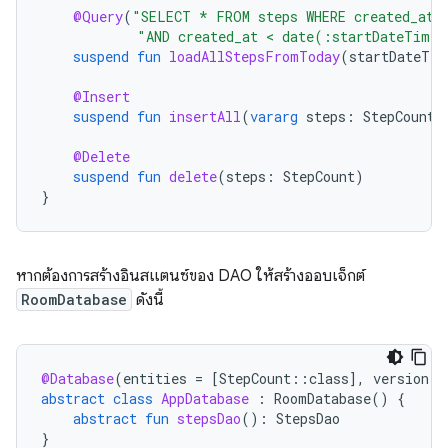
@Query
(
"SELECT * FROM steps WHERE created_at 
"AND created_at < date(:startDateTime
suspend
fun
loadAllStepsFromToday
(
startDateTim
@Insert
suspend
fun
insertAll
(
vararg
steps
:
StepCount
)
@Delete
suspend
fun
delete
(
steps
:
StepCount
)
}
หากต้องการสร้างอินสแตนซ์ของ DAO ให้สร้างออบเจ็กต์
RoomDatabase
ดังนี้
@Database
(
entities
=
[
StepCount
::
class
]
,
version
=
abstract
class
AppDatabase
:
RoomDatabase
()
{
abstract
fun
stepsDao
():
StepsDao
}