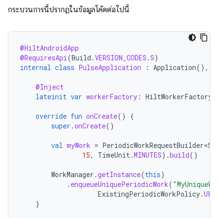
กระบวนการนี้ปรากฏในข้อมูลโค้ดต่อไปนี้
@HiltAndroidApp
@RequiresApi
(
Build
.
VERSION_CODES
.
S
)
internal
class
PulseApplication
:
Application
(),
C
@Inject
lateinit
var
workerFactory
:
HiltWorkerFactory
override
fun
onCreate
()
{
super
.
onCreate
()
val
myWork
=
PeriodicWorkRequestBuilder<St
15
,
TimeUnit
.
MINUTES
).
build
()
WorkManager
.
getInstance
(
this
)
.
enqueueUniquePeriodicWork
(
"MyUniqueWo
ExistingPeriodicWorkPolicy
.
UPD
}