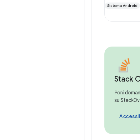
Sistema Android
Stack 
Poni domand
su StackOv
Accessib