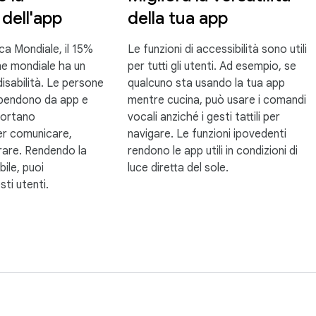
dell'app
della tua app
a Mondiale, il 15%
Le funzioni di accessibilità sono utili
ne mondiale ha un
per tutti gli utenti. Ad esempio, se
disabilità. Le persone
qualcuno sta usando la tua app
dipendono da app e
mentre cucina, può usare i comandi
portano
vocali anziché i gesti tattili per
per comunicare,
navigare. Le funzioni ipovedenti
rare. Rendendo la
rendono le app utili in condizioni di
ile, puoi
luce diretta del sole.
ti utenti.