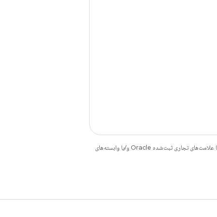
هستند. جاوا و OpenJDK علامت‌های تجاری یا علامت‌های تجاری ثبت‌شده Oracle و/یا وابسته‌های