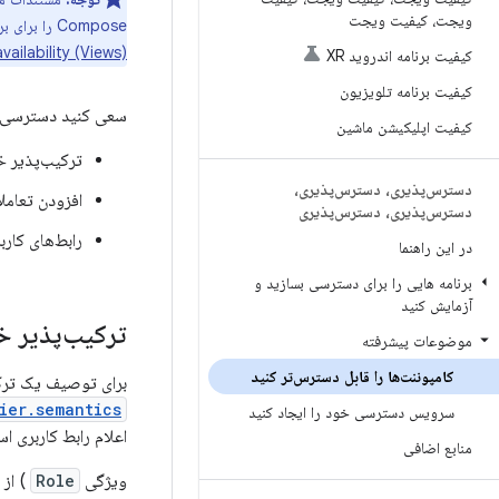
ویجت، کیفیت ویجت
Compose را برای برنامه خود توصیه می‌کنیم، اما همچنان می‌توانید به اطلاعات خاص Views برای مفاهیم موجود در این صفحه در
views more availability (Views
کیفیت برنامه اندروید XR
کیفیت برنامه تلویزیون
سعی کنید دسترسی به 
کیفیت اپلیکیشن ماشین
ترکیب‌پذیر خ
دسترس‌پذیری، دسترس‌پذیری،
افزودن تعامل
دسترس‌پذیری، دسترس‌پذیری
رابط‌های کار
در این راهنما
برنامه هایی را برای دسترسی بسازید و
آزمایش کنید
ترکیب‌پذیر خ
موضوعات پیشرفته
کامپوننت‌ها را قابل دسترس‌تر کنید
برای توصیف یک ترکی
ier.semantics
سرویس دسترسی خود را ایجاد کنید
اعلام رابط کاربری اس
منابع اضافی
ویژگی
Role
) از 