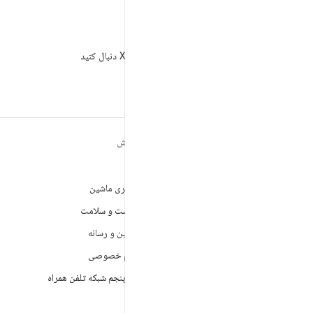
X
AndroidDev@ را در X دنبال کنید
مطالب بیشتر درباره
کاوش
ANDROID
بازی
Android
یادگیری ماشین
Android برای سازمان‌ها
بهداشت و سلامت
امنیت
دوربین و رسانه
منبع آزاد
حریم خصوصی
اخبار
نسل پنجم شبکه تلفن همراه
وبلاگ