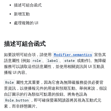
描述可組合函式
新增互動
處理複雜的 UI
描述可組合函式
如要說明可組合項，請使用
Modifier.semantics
宣告其
語意屬性 (例如
role
、
label
、
state
或動作)。無障礙
服務可以讀取這些語意屬性，並使用相關資訊與 UI 互動及
播報 UI 內容。
Role
屬性尤其重要，因為它會為無障礙服務提供必要背
景資訊，以便播報元件的用途和預期互動。舉例來說，假設
自訂圖示的行為類似可點選的按鈕。將角色設為
Role.button
，即可確保螢幕閱讀器將其視為互動式元
素，而非靜態圖片。