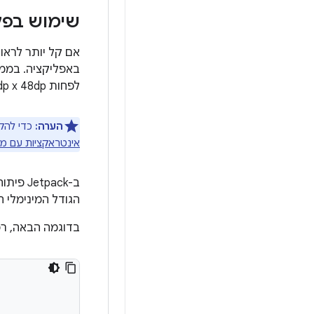
שימוש בפק
אם קל יותר לרא
באפליקציה. בממש
לפחות 48dp‎ x 48dp. ככל שהמסך גדול יותר, כך טוב יותר.
הערה:
כדי להקל
אינטראקציות עם מ
ב-Jetpack פיתוח נייטיב, הרבה רכיבי Material מובנים כמו
הגודל המינימלי ה
בדוגמה הבאה, רכ