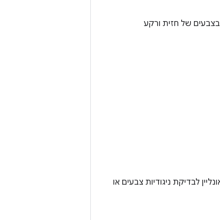
גש וקטן מ-14sp, צריך להשתמש בצבעים של חזית ורקע
יין לבדיקת ניגודיות צבעים או