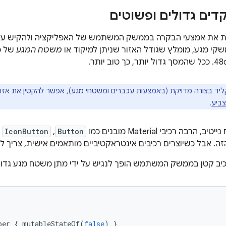
דים גדולים ופשוטים
ות את אמצעי הבקרה בממשק המשתמש של האפליקציה ולהקיש על
קי מגע, מומלץ שגודל האזור שניתן למיקוד או
משטח המגע
של כ
יד בצורה מדויקת (באמצעות עכברים ומשטחי מגע), אפשר להקטין את אזור
צביע
.
Button
,‏
IconButton
ו
זה. אבל כשיוצרים רכיבים אינטראקטיביים מותאמים אישית, צריך להג
יב קטן בממשק המשתמש הופך לנגיש על ידי מתן משטח מגע גדול 
ber
{
mutableStateOf
(
false
)
}