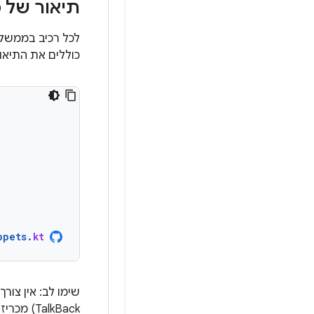
תיאור של 
לכל רכיב בממשק
כוללים את התיאו
ppets
.
kt
שימו לב: אין צור
TalkBack) מכריזים אוטומטית על הטקסט עצמו.