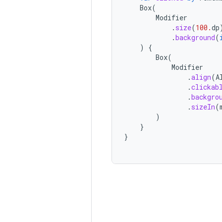
Box
(
Modifier
.
size
(
100.
dp
.
background
(
)
{
Box
(
Modifier
.
align
(
A
.
clickab
.
backgro
.
sizeIn
(
)
}
}