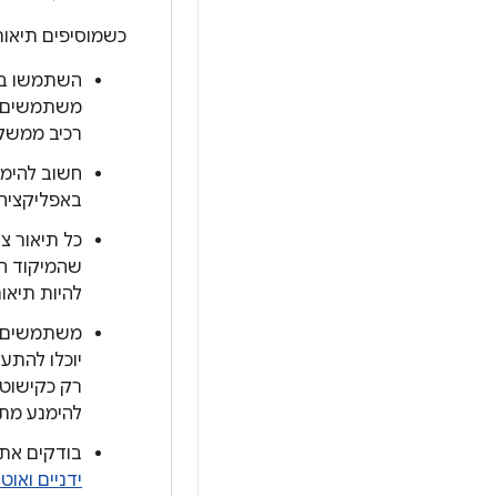
כשמוסיפים תיאו
השתמשו בתי
משתמשים 
רכיב ממשק 
חשוב להימנ
באפליקציה,
כל תיאור צ
שהמיקוד הו
להיות תיאו
משתמשים 
יוכלו להת
רק כקישוט 
להימנע מתו
בודקים את הקוד ‫
ידניים ואוט