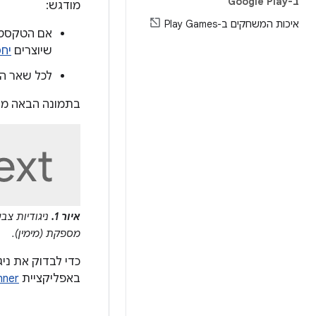
ב-Google Play
מודגש:
איכות המשחקים ב-Play Games
שיוצרים
יחס
לכל שאר הטק
בתמונה הבאה מוצ
איור 1.
ניגודיות צב
מספקת (מימין).
כדי לבדוק את ני
באפליקציית
nner