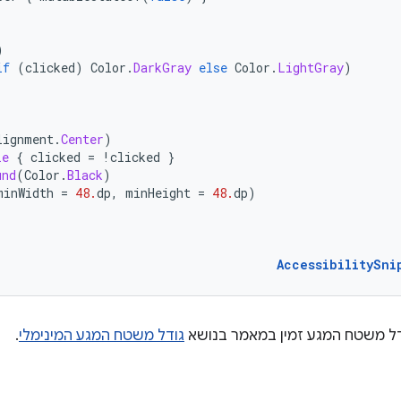
)
if
(
clicked
)
Color
.
DarkGray
else
Color
.
LightGray
)
lignment
.
Center
)
le
{
clicked
=
!
clicked
}
und
(
Color
.
Black
)
minWidth
=
48.
dp
,
minHeight
=
48.
dp
)
AccessibilitySni
דל משטח המגע זמין במאמר בנושא
גודל משטח המגע המינימלי
.