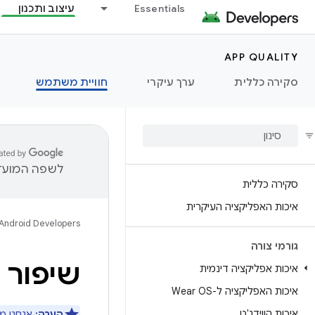
Essentials
עיצוב ותכנון
APP QUALITY
סקירה כללית
ערך עיקרי
חוויית משתמש
לשפה המועדפ
סקירה כללית
איכות האפליקציה העיקרית
Android Developers
גורמי צורה
שיפור 
איכות אפליקציה דינמית
איכות האפליקציה ל-Wear OS
איכות הווידג'ט
הערה:
אנחנו מ