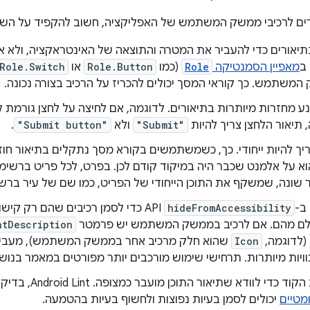
רים לרכיבי ממשק המשתמש של האפליקציה, חשוב להקפיד על השי
אורים כדי להעביר את המטרה והתוצאה של האינטראקציה, ולא את
ב
מאפיין הסמנטיקה
Role
(כמו
Role.Button
או
Role.Switch
המשתמש. כך קוראי המסך יכולים להכריז על הרכיב בצורה נכונה.
ע מחזרות מיותרות בתיאורים. לדוגמה, אם לחיצה על לחצן גורמת ל
 תיאור הלחצן צריך להיות
"Submit"
ולא
"Submit button"
.
ריך להיות ייחודי. כך, כשמשתמשים בקורא מסך נתקלים בתיאור חו
א על אלמנט שכבר היה במיקוד קודם לכן. בפרט, לכל פריט ברשימ
ר שונה, שמשקף את התוכן הייחודי של הפריט, כמו שם של עיר ברש
ב-
hideFromAccessibility
API כדי לסמן רכיבים שהם רק קיש
עלם מהם. אם לרכיב בממשק המשתמש יש פרמטר
ntDescription
(לדוגמה,
Icon
שהוא חלק מרכיב אחר בממשק המשתמש), מעבי
ויות מיותרות. תרחישי שימוש מורכבים יותר מפורטים במאמר בנו
כדי לוודא שתיאור התוכן מועבר כמצופה. Android Lint, בדיקות Compose ו
ומטיים
יכולים לסמן בעיות נפוצות ולחשוף בעיות בהטמעה.