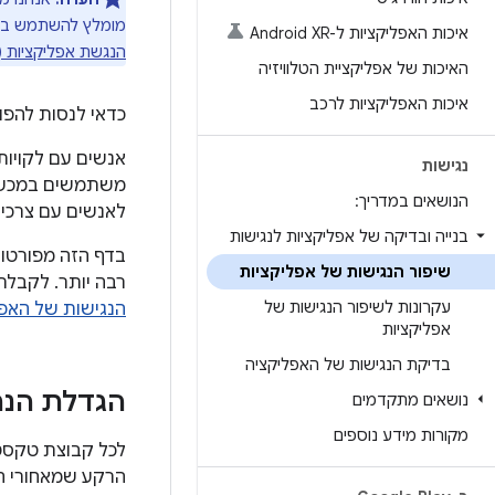
מומלץ להשתמש ב-Compose באפליקציה, אבל עדיין אפשר לגשת למידע הספציפי ל-Views לגבי המושגים בדף הזה ב
איכות האפליקציות ל-Android XR
הנגשת אפליקציות (Views)
האיכות של אפליקציית הטלוויזיה
איכות האפליקציות לרכב
כדאי לנסות להפוך את אפליקציית Android לש
אנשים עם לקויות ר
נגישות
הנושאים במדריך:
לאנשים עם צרכי 
בנייה ובדיקה של אפליקציות לנגישות
בדף הזה מפורטות
שיפור הנגישות של אפליקציות
רבה יותר. לקבלת
עקרונות לשיפור הנגישות של
הנגישות של האפ
אפליקציות
בדיקת הנגישות של האפליקציה
הגדלת הנ
נושאים מתקדמים
מקורות מידע נוספים
לכל קבוצת טקסט
הרקע שמאחורי ה