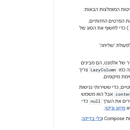
טות המומלצות הבאות:
 הפרטים החזותיים.
) כדי לחשוף את הסוג של
פעולת 'שליחה'
זר של אלמנט, הם מבינים
ה כמו
LazyColumn
צריך
ימת מיקומים.
וטיים, כדי ששירותי נגישות
conte
אבל הוא משמש
רים את הערך
null
כדי
שא
מיזוג וניקוי
.
כלי בדיקה