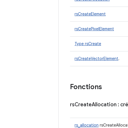
rsCreateElement
rsCreatePixelElement
Type rsCreate
rsCreateVectorElement
.
Fonctions
rs
Create
Allocation
: cr
rs_allocation
rsCreateAlloca