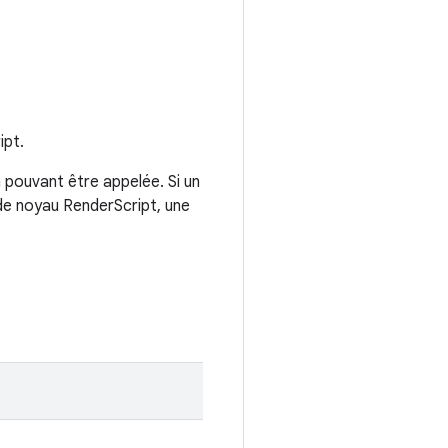
ipt.
 pouvant être appelée. Si un
 de noyau RenderScript, une