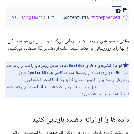
val
singleUri
:
Uri
=
ContentUris
.
withAppendedId
(
Us
وقتی مجموعه‌ای از ردیف‌ها را بازیابی می‌کنید و سپس می‌خواهید یکی
از آنها را به‌روزرسانی یا حذف کنید، اغلب از مقادیر ID استفاده می‌کنید.
توجه:
کلاس‌های
و
شامل روش‌های راحت برای ساخت
Uri.Builder
Uri
اشیاء URI خوش‌فرم‌شده از رشته‌ها هستند. کلاس
شامل
ContentUris
روش‌های راحت برای افزودن مقادیر ID به یک URI است. قطعه قبلی از
برای اضافه کردن یک شناسه به URI محتوای ارائه‌دهنده
withAppendedId()
فرهنگ لغت کاربر استفاده می‌کند.
داده ها را از ارائه دهنده بازیابی کنید
این بخش نحوه بازیابی داده ها از یک ارائه دهنده را با استفاده از ارائه