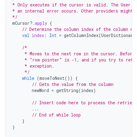
* Only executes if the cursor is valid. The User D
* an internal error occurs. Other providers might 
*/
mCursor
?.
apply
{
// Determine the column index of the column na
val
index
:
Int
=
getColumnIndex
(
UserDictionary
/*
     * Moves to the next row in the cursor. Before
     * "row pointer" is -1, and if you try to retr
     * exception.
     */
while
(
moveToNext
())
{
// Gets the value from the column
newWord
=
getString
(
index
)
// Insert code here to process the retrieve
...
// End of while loop
}
}