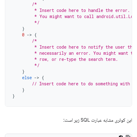
/*
         * Insert code here to handle the error. B
         * You might want to call android.util.Log
         */
}
0
-
>
{
/*
         * Insert code here to notify the user tha
         * necessarily an error. You might want to
         * row, or re-type the search term.
         */
}
else
-
>
{
// Insert code here to do something with t
}
}
این کوئری مشابه عبارت SQL زیر است: