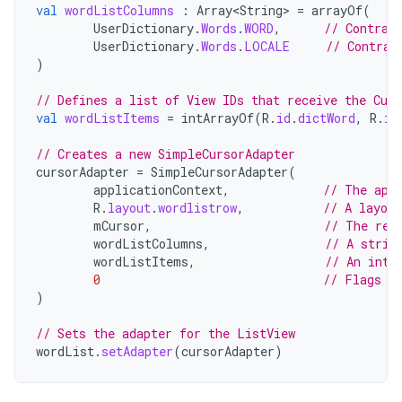
val
wordListColumns
:
Array<String>
=
arrayOf
(
UserDictionary
.
Words
.
WORD
,
// Contrac
UserDictionary
.
Words
.
LOCALE
// Contrac
)
// Defines a list of View IDs that receive the Cur
val
wordListItems
=
intArrayOf
(
R
.
id
.
dictWord
,
R
.
id
// Creates a new SimpleCursorAdapter
cursorAdapter
=
SimpleCursorAdapter
(
applicationContext
,
// The app
R
.
layout
.
wordlistrow
,
// A layou
mCursor
,
// The res
wordListColumns
,
// A strin
wordListItems
,
// An inte
0
// Flags (
)
// Sets the adapter for the ListView
wordList
.
setAdapter
(
cursorAdapter
)