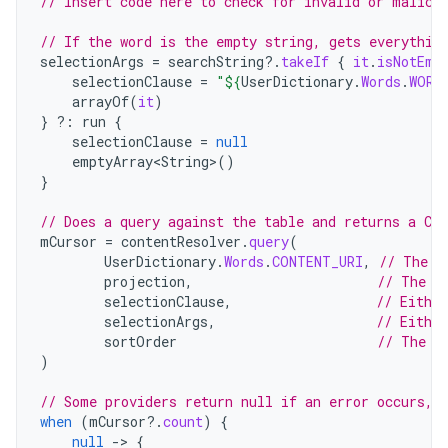
// Insert code here to check for invalid or malici
// If the word is the empty string, gets everythin
selectionArgs
=
searchString
?.
takeIf
{
it
.
isNotEmp
selectionClause
=
"
${
UserDictionary
.
Words
.
WORD
arrayOf
(
it
)
}
?:
run
{
selectionClause
=
null
emptyArray<String>
()
}
// Does a query against the table and returns a Cu
mCursor
=
contentResolver
.
query
(
UserDictionary
.
Words
.
CONTENT_URI
,
// The c
projection
,
// The c
selectionClause
,
// Either
selectionArgs
,
// Eithe
sortOrder
// The s
)
// Some providers return null if an error occurs, 
when
(
mCursor
?.
count
)
{
null
-
>
{