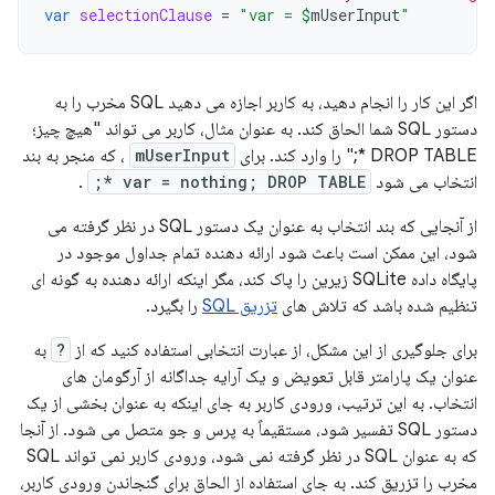
var
selectionClause
=
"var = 
$
mUserInput
"
اگر این کار را انجام دهید، به کاربر اجازه می دهید SQL مخرب را به
دستور SQL شما الحاق کند. به عنوان مثال، کاربر می تواند "هیچ چیز؛
DROP TABLE *;" را وارد کند. برای
mUserInput
، که منجر به بند
انتخاب می شود
var = nothing; DROP TABLE *;
.
از آنجایی که بند انتخاب به عنوان یک دستور SQL در نظر گرفته می
شود، این ممکن است باعث شود ارائه دهنده تمام جداول موجود در
پایگاه داده SQLite زیرین را پاک کند، مگر اینکه ارائه دهنده به گونه ای
تنظیم شده باشد که تلاش های
تزریق SQL
را بگیرد.
برای جلوگیری از این مشکل، از عبارت انتخابی استفاده کنید که از
?
به
عنوان یک پارامتر قابل تعویض و یک آرایه جداگانه از آرگومان های
انتخاب. به این ترتیب، ورودی کاربر به جای اینکه به عنوان بخشی از یک
دستور SQL تفسیر شود، مستقیماً به پرس و جو متصل می شود. از آنجا
که به عنوان SQL در نظر گرفته نمی شود، ورودی کاربر نمی تواند SQL
مخرب را تزریق کند. به جای استفاده از الحاق برای گنجاندن ورودی کاربر،