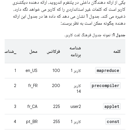
یکی از ارائه دهندگان داخلی در پلتفرم اندروید، ارائه دهنده دیکشنری
کاربر است که کلمات غیر استانداردی را که کاربر می خواهد نگه دارد،
ذخیره می کند. جدول 1 نشان می دهد که داده ها در جدول این ارائه
دهنده چگونه ممکن است به نظر برسند:
جدول 1:
نمونه جدول فرهنگ لغت کاربر.
شناسه
کلمه
فرکانس
محل
_شناسه
برنامه
mapreduce
کاربر 1
100
en_US
1
precompiler
کاربر
200
fr_FR
2
14
applet
3
fr_CA
225
user2
const
کاربر 1
255
pt_BR
4