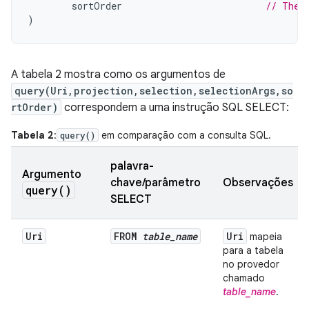
sortOrder
// The 
)
A tabela 2 mostra como os argumentos de
query(Uri,projection,selection,selectionArgs,so
rtOrder)
correspondem a uma instrução SQL SELECT:
Tabela 2
:
em comparação com a consulta SQL.
query()
palavra-
Argumento
chave/parâmetro
Observações
query(
)
SELECT
Uri
FROM
table
_
name
Uri
mapeia
para a tabela
no provedor
chamado
table_name
.