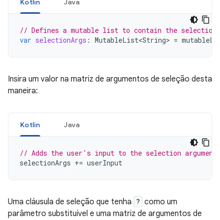
Kotlin
Java
// Defines a mutable list to contain the selection
var
selectionArgs
:
MutableList<String>
=
mutableLi
Insira um valor na matriz de argumentos de seleção desta
maneira:
Kotlin
Java
// Adds the user's input to the selection argument
selectionArgs
+=
userInput
Uma cláusula de seleção que tenha
?
como um
parâmetro substituível e uma matriz de argumentos de