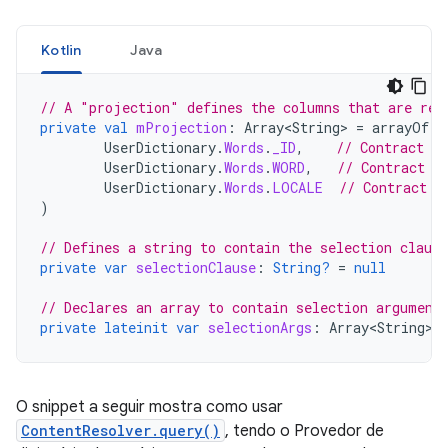
Kotlin
Java
// A "projection" defines the columns that are ret
private
val
mProjection
:
Array<String>
=
arrayOf
(
UserDictionary
.
Words
.
_ID
,
// Contract c
UserDictionary
.
Words
.
WORD
,
// Contract c
UserDictionary
.
Words
.
LOCALE
// Contract c
)
// Defines a string to contain the selection clause
private
var
selectionClause
:
String?
=
null
// Declares an array to contain selection argument
private
lateinit
var
selectionArgs
:
Array<String>
O snippet a seguir mostra como usar
ContentResolver.query()
, tendo o Provedor de