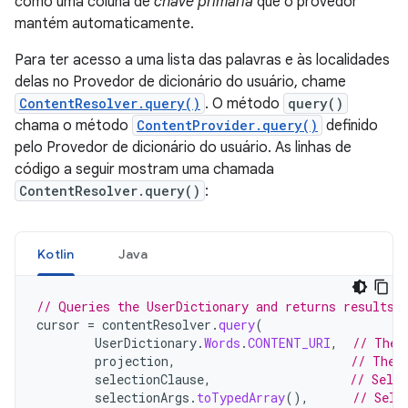
como uma coluna de
chave primária
que o provedor
mantém automaticamente.
Para ter acesso a uma lista das palavras e às localidades
delas no Provedor de dicionário do usuário, chame
ContentResolver.query()
. O método
query()
chama o método
ContentProvider.query()
definido
pelo Provedor de dicionário do usuário. As linhas de
código a seguir mostram uma chamada
ContentResolver.query()
:
Kotlin
Java
// Queries the UserDictionary and returns results
cursor
=
contentResolver
.
query
(
UserDictionary
.
Words
.
CONTENT_URI
,
// The 
projection
,
// The 
selectionClause
,
// Selec
selectionArgs
.
toTypedArray
(),
// Sele