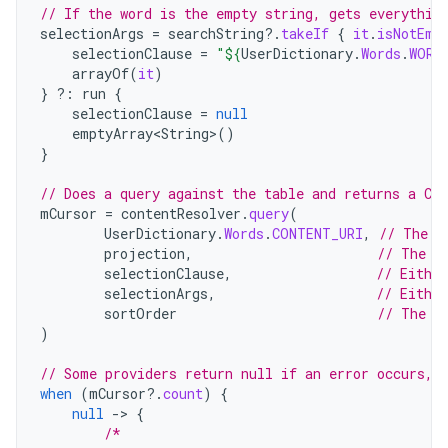
// If the word is the empty string, gets everythin
selectionArgs
=
searchString
?.
takeIf
{
it
.
isNotEmp
selectionClause
=
"
${
UserDictionary
.
Words
.
WORD
arrayOf
(
it
)
}
?:
run
{
selectionClause
=
null
emptyArray<String>
()
}
// Does a query against the table and returns a Cu
mCursor
=
contentResolver
.
query
(
UserDictionary
.
Words
.
CONTENT_URI
,
// The c
projection
,
// The c
selectionClause
,
// Either
selectionArgs
,
// Eithe
sortOrder
// The s
)
// Some providers return null if an error occurs, 
when
(
mCursor
?.
count
)
{
null
-
>
{
/*