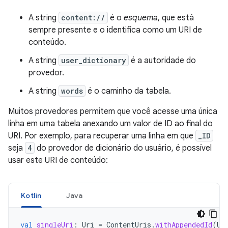
A string
content://
é o
esquema
, que está
sempre presente e o identifica como um URI de
conteúdo.
A string
user_dictionary
é a autoridade do
provedor.
A string
words
é o caminho da tabela.
Muitos provedores permitem que você acesse uma única
linha em uma tabela anexando um valor de ID ao final do
URI. Por exemplo, para recuperar uma linha em que
_ID
seja
4
do provedor de dicionário do usuário, é possível
usar este URI de conteúdo:
Kotlin
Java
val
singleUri
:
Uri
=
ContentUris
.
withAppendedId
(
Us