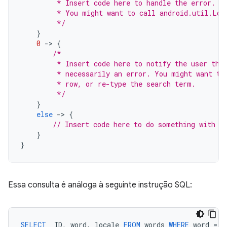
         * Insert code here to handle the error. B
         * You might want to call android.util.Log
         */
}
0
-
>
{
/*
         * Insert code here to notify the user tha
         * necessarily an error. You might want to
         * row, or re-type the search term.
         */
}
else
-
>
{
// Insert code here to do something with t
}
}
Essa consulta é análoga à seguinte instrução SQL:
SELECT
_ID
,
word
,
locale
FROM
words
WHERE
word
=
<