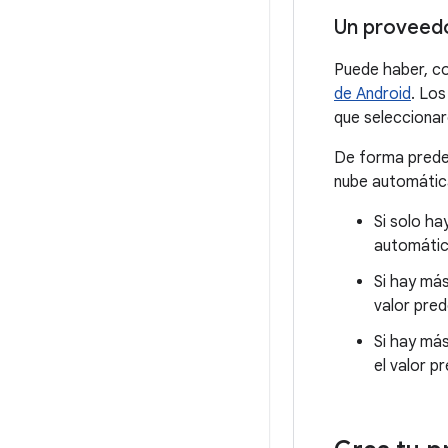
Un proveedor
Puede haber, co
de Android
. Los
que seleccionar
De forma predet
nube automáti
Si solo ha
automátic
Si hay más
valor pred
Si hay más
el valor p