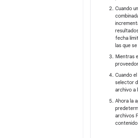
Cuando una
combinada 
incrementa
resultados
fecha lími
las que se
Mientras e
proveedor 
Cuando el 
selector d
archivo a 
Ahora la a
predeterm
archivos F
contenido 