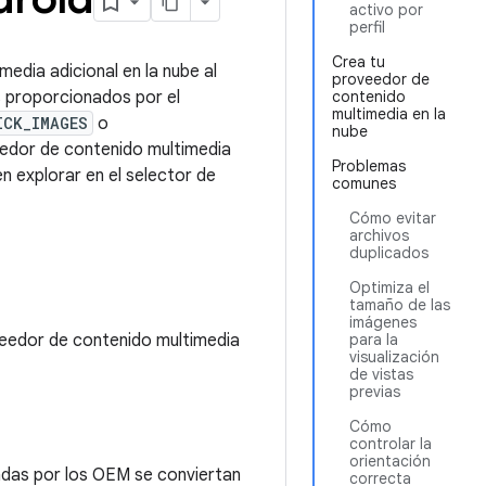
activo por
perfil
Crea tu
edia adicional en la nube al
proveedor de
s proporcionados por el
contenido
multimedia en la
ICK_IMAGES
o
nube
veedor de contenido multimedia
Problemas
n explorar en el selector de
comunes
Cómo evitar
archivos
duplicados
Optimiza el
tamaño de las
imágenes
veedor de contenido multimedia
para la
visualización
de vistas
previas
Cómo
controlar la
orientación
adas por los OEM se conviertan
correcta