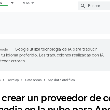
lo
Más
Google utiliza tecnología de IA para traducir
 tu idioma preferido. Las traducciones realizadas con IA
ener errores.
s
Develop
Core areas
App data and files
crear un proveedor de c
media en la nube para An