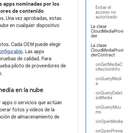
as apps nominadas por los
Evitar el
dores de contenido
acceso no
autorizado
s. Una vez aprobadas, estas
ube en cualquier dispositivo
La clase
CloudMediaProvi
der
aptos. Cada OEM puede elegir
La clase
CloudMediaProvi
onfigurable
. Las apps
derContract
pruebas de calidad. Para
onGetMediaC
rueba piloto de proveedores de
ollectionInfo
a
.
onQueryMedi
a
media en la nube
onQueryDelet
edMedia
 apps o servicios que actúan
onQueryAlbu
perar fotos y videos de la
ms
olución de almacenamiento de
onOpenMedia
onOpenPrevie