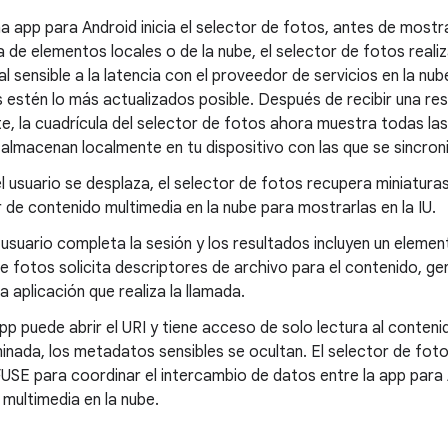
 app para Android inicia el selector de fotos, antes de mostra
de elementos locales o de la nube, el selector de fotos realiz
l sensible a la latencia con el proveedor de servicios en la nub
 estén lo más actualizados posible. Después de recibir una re
te, la cuadrícula del selector de fotos ahora muestra todas l
 almacenan localmente en tu dispositivo con las que se sincron
l usuario se desplaza, el selector de fotos recupera miniatura
de contenido multimedia en la nube para mostrarlas en la IU.
usuario completa la sesión y los resultados incluyen un element
e fotos solicita descriptores de archivo para el contenido, ge
la aplicación que realiza la llamada.
pp puede abrir el URI y tiene acceso de solo lectura al conten
inada, los metadatos sensibles se ocultan. El selector de fot
USE para coordinar el intercambio de datos entre la app para
multimedia en la nube.