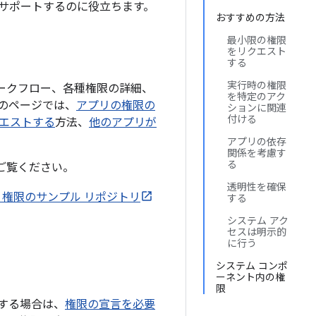
サポートするのに役立ちます。
おすすめの方法
最小限の権限
をリクエスト
する
実行時の権限
ワークフロー、各種権限の詳細、
を特定のアク
のページでは、
アプリの権限の
ションに関連
付ける
エストする
方法、
他のアプリが
アプリの依存
関係を考慮す
る
ご覧ください。
透明性を確保
oid 権限のサンプル リポジトリ
する
システム アク
セスは明示的
に行う
システム コンポ
ーネント内の権
限
する場合は、
権限の宣言を必要