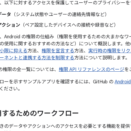
、以下に対するアクセスを保護してユーザーのプライバシーを
データ
（システム状態やユーザーの連絡先情報など）
アクション
（ペア設定したデバイスへの接続や録音など）
、Android の権限の仕組み（権限を使用するための大まかな
の使用に関するおすすめの方法など）について概説します。他
小限に抑える
方法、
権限を宣言する
方法、
実行時の権限をリク
ーネントと連携する方法を制限する
方法について説明します。
アプリの権限の全一覧については、
権限 API リファレンスのページ
を
ローを示すサンプルアプリを確認するには、GitHub の
Andr
ください。
用するためのワークフロー
きのデータやアクションへのアクセスを必要とする機能を提供