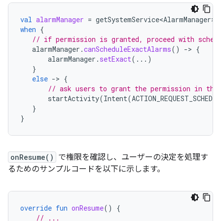
val
alarmManager
=
getSystemService<AlarmManager>
(
when
{
// if permission is granted, proceed with sched
alarmManager
.
canScheduleExactAlarms
()
-
>
{
alarmManager
.
setExact
(...)
}
else
-
>
{
// ask users to grant the permission in the
startActivity
(
Intent
(
ACTION_REQUEST_SCHEDUL
}
}
onResume()
で権限を確認し、ユーザーの決定を処理す
るためのサンプルコードを以下に示します。
override
fun
onResume
()
{
// ...