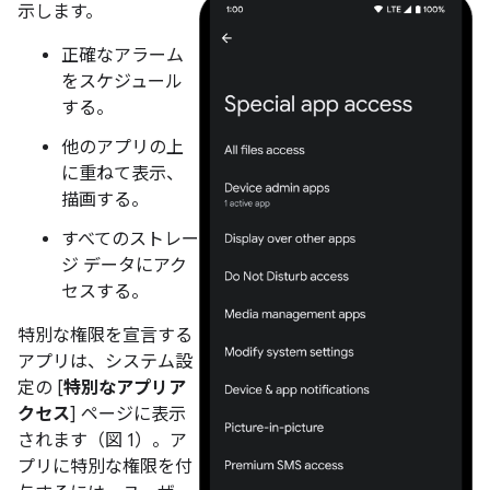
示します。
正確なアラーム
をスケジュール
する。
他のアプリの上
に重ねて表示、
描画する。
すべてのストレー
ジ データにアク
セスする。
特別な権限を宣言する
アプリは、システム設
定の [
特別なアプリア
クセス
] ページに表示
されます（図 1）。ア
プリに特別な権限を付