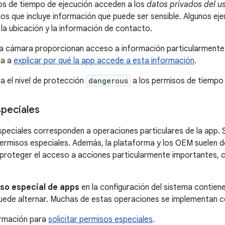
s de tiempo de ejecución acceden a los
datos privados del u
dos que incluye información que puede ser sensible. Algunos ej
 la ubicación y la información de contacto.
la cámara proporcionan acceso a información particularmente se
da a
explicar por qué la app accede a esta información
.
a el nivel de protección
dangerous
a los permisos de tiempo 
peciales
peciales corresponden a operaciones particulares de la app. 
permisos especiales. Además, la plataforma y los OEM suelen d
proteger el acceso a acciones particularmente importantes, c
so especial de apps
en la configuración del sistema contien
puede alternar. Muchas de estas operaciones se implementan 
rmación para
solicitar permisos especiales
.