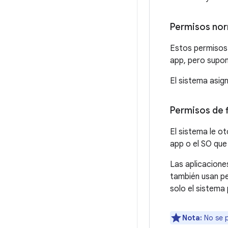
Permisos no
Estos permisos 
app, pero supon
El sistema asign
Permisos de 
El sistema le o
app o el SO que 
Las aplicacione
también usan pe
solo el sistema 
Nota:
No se p