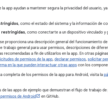
 la app ayudan a mantener segura la privacidad del usuario, ya
stringidos
, como el estado del sistema y la información de co
 restringidas
, como conectarte a un dispositivo vinculado y 
 se proporciona una descripción general del funcionamiento de
o de trabajo general para usar permisos, descripciones de difer
s recomendadas a fin de utilizarlos en la app. En otras páginas
licitudes de permisos de la app
,
declarar permisos
,
solicitar p
forma en la que pueden interactuar otras apps
con los componen
ta completa de los permisos de la app para Android, visita la
pá
s de las apps de ejemplo que demuestran el flujo de trabajo de 
 permisos de Android
en GitHub.