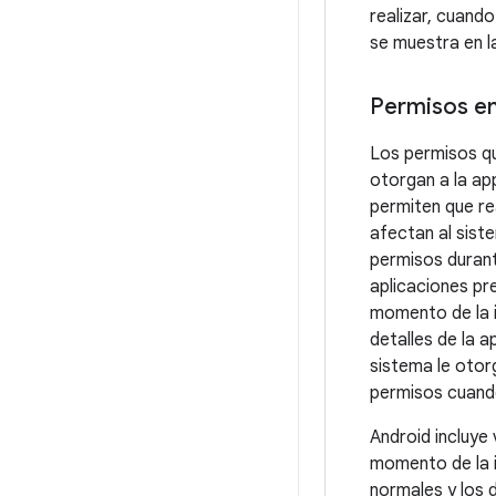
realizar, cuand
se muestra en l
Permisos en
Los permisos que
otorgan a la ap
permiten que re
afectan al sist
permisos durante
aplicaciones pr
momento de la i
detalles de la a
sistema le otor
permisos cuando 
Android incluye
momento de la i
normales y los d