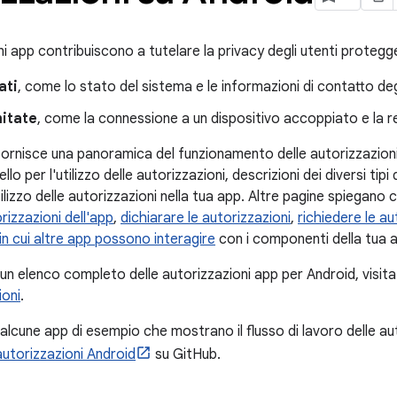
i app contribuiscono a tutelare la privacy degli utenti proteg
ati
, come lo stato del sistema e le informazioni di contatto deg
mitate
, come la connessione a un dispositivo accoppiato e la re
ornisce una panoramica del funzionamento delle autorizzazioni A
vello per l'utilizzo delle autorizzazioni, descrizioni dei diversi tip
tilizzo delle autorizzazioni nella tua app. Altre pagine spiegan
orizzazioni dell'app
,
dichiarare le autorizzazioni
,
richiedere le au
 in cui altre app possono interagire
con i componenti della tua 
 un elenco completo delle autorizzazioni app per Android, visita
ioni
.
 alcune app di esempio che mostrano il flusso di lavoro delle auto
autorizzazioni Android
su GitHub.