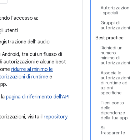
Autorizzazion
i speciali
gendo l'accesso a:
Gruppi di
autorizzazioni
li utenti
Best practice
gistrazione dell' audio
Richiedi un
numero
ndroid, tra cui un flusso di
minimo di
i di autorizzazioni e alcune best
autorizzazioni
o come
ridurre al minimo le
Associa le
torizzazioni di runtime
e
autorizzazioni
di runtime ad
app.
azioni
specifiche
 la
pagina di riferimento dell'API
Tieni conto
delle
dipendenze
rizzazioni, visita il
repository
della tua app
Sii
trasparente