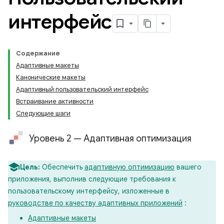
интерфейс
Содержание
Адаптивные макеты
Канонические макеты
Адаптивный пользовательский интерфейс
Встраивание активности
Следующие шаги
Уровень 2 — Адаптивная оптимизация
Цель:
Обеспечить
адаптивную оптимизацию
вашего
приложения, выполнив следующие требования к
пользовательскому интерфейсу, изложенные в
руководстве по качеству адаптивных приложений
:
Адаптивные макеты