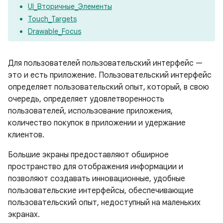
UI_Вторичные_Элементы
Touch_Targets
Drawable_Focus
Для пользователей пользовательский интерфейс —
это и есть приложение. Пользовательский интерфейс
определяет пользовательский опыт, который, в свою
очередь, определяет удовлетворенность
пользователей, использование приложения,
количество покупок в приложении и удержание
клиентов.
Большие экраны предоставляют обширное
пространство для отображения информации и
позволяют создавать инновационные, удобные
пользовательские интерфейсы, обеспечивающие
пользовательский опыт, недоступный на маленьких
экранах.