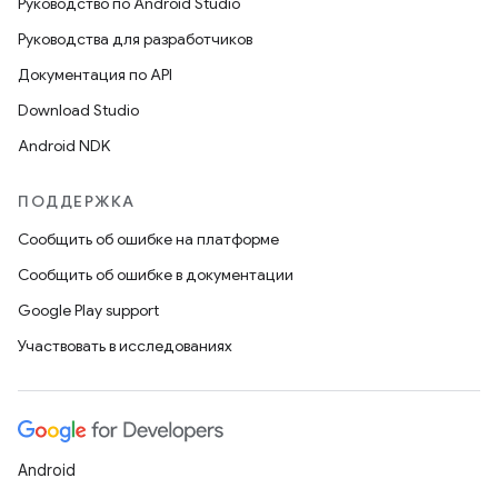
Руководство по Android Studio
Руководства для разработчиков
Документация по API
Download Studio
Android NDK
ПОДДЕРЖКА
Сообщить об ошибке на платформе
Сообщить об ошибке в документации
Google Play support
Участвовать в исследованиях
Android