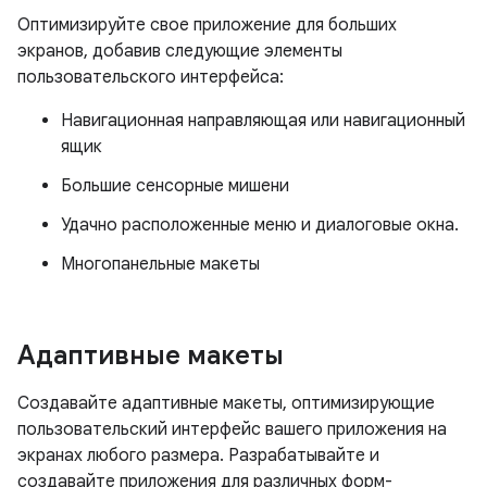
Оптимизируйте свое приложение для больших
экранов, добавив следующие элементы
пользовательского интерфейса:
Навигационная направляющая или навигационный
ящик
Большие сенсорные мишени
Удачно расположенные меню и диалоговые окна.
Многопанельные макеты
Адаптивные макеты
Создавайте адаптивные макеты, оптимизирующие
пользовательский интерфейс вашего приложения на
экранах любого размера. Разрабатывайте и
создавайте приложения для различных форм-