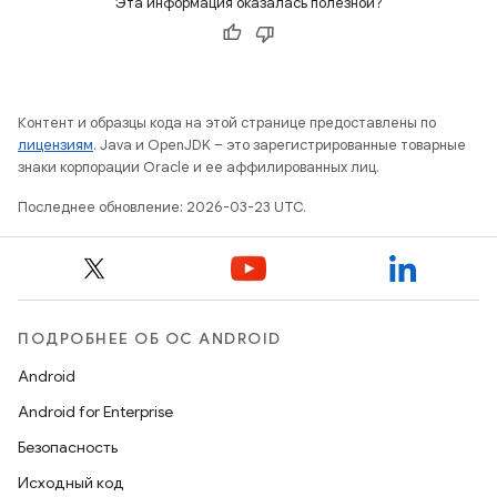
Эта информация оказалась полезной?
Контент и образцы кода на этой странице предоставлены по
лицензиям
. Java и OpenJDK – это зарегистрированные товарные
знаки корпорации Oracle и ее аффилированных лиц.
Последнее обновление: 2026-03-23 UTC.
ПОДРОБНЕЕ ОБ ОС ANDROID
Android
Android for Enterprise
Безопасность
Исходный код