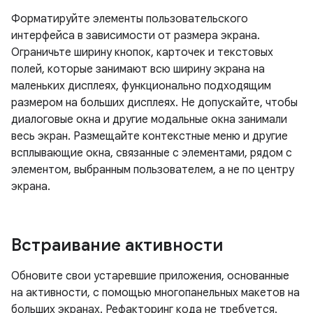
Форматируйте элементы пользовательского
интерфейса в зависимости от размера экрана.
Ограничьте ширину кнопок, карточек и текстовых
полей, которые занимают всю ширину экрана на
маленьких дисплеях, функционально подходящим
размером на больших дисплеях. Не допускайте, чтобы
диалоговые окна и другие модальные окна занимали
весь экран. Размещайте контекстные меню и другие
всплывающие окна, связанные с элементами, рядом с
элементом, выбранным пользователем, а не по центру
экрана.
Встраивание активности
Обновите свои устаревшие приложения, основанные
на активности, с помощью многопанельных макетов на
больших экранах. Рефакторинг кода не требуется.