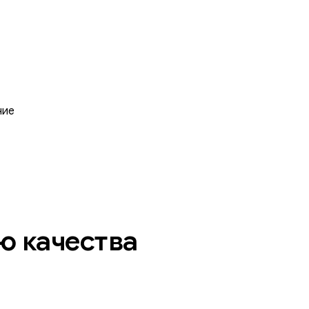
ние
ю качества