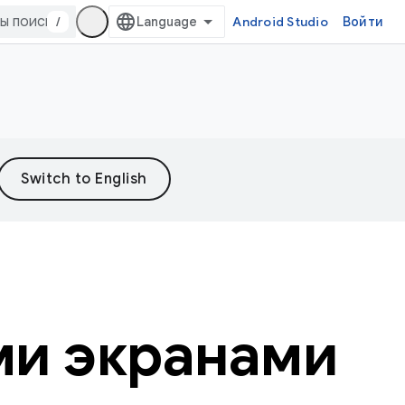
/
Android Studio
Войти
ми экранами