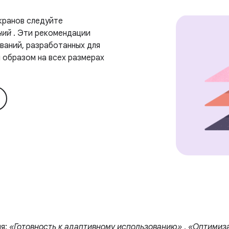
кранов следуйте
ний
. Эти рекомендации
аний, разработанных для
 образом на всех размерах
ня:
«Готовность к адаптивному использованию»
,
«Оптимиза