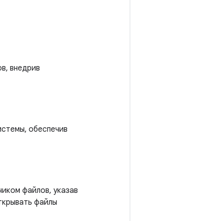
в, внедрив
истемы, обеспечив
иком файлов, указав
ткрывать файлы