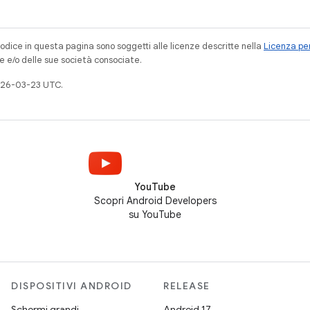
codice in questa pagina sono soggetti alle licenze descritte nella
Licenza per
e e/o delle sue società consociate.
026-03-23 UTC.
YouTube
Scopri Android Developers
su YouTube
DISPOSITIVI ANDROID
RELEASE
Schermi grandi
Android 17