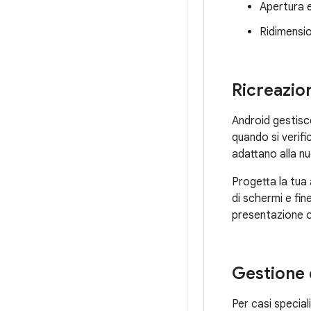
Apertura e
Ridimensio
Ricreazion
Android gestisce
quando si verifi
adattano alla n
Progetta la tua
di schermi e fin
presentazione o
Gestione d
Per casi special