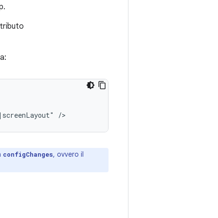
p.
tributo
a:
|screenLayout"
n
, ovvero il
configChanges