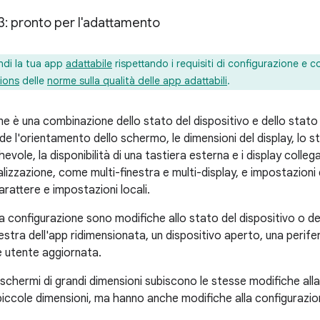
3: pronto per l'adattamento
ndi la tua app
adattabile
rispettando i requisiti di configurazione e c
ions
delle
norme sulla qualità delle app adattabili
.
ne è una combinazione dello stato del dispositivo e dello stato
ude l'orientamento dello schermo, le dimensioni del display, lo 
hevole, la disponibilità di una tastiera esterna e i display colleg
alizzazione, come multi-finestra e multi-display, e impostazioni
arattere e impostazioni locali.
a configurazione sono modifiche allo stato del dispositivo o de
estra dell'app ridimensionata, un dispositivo aperto, una perif
 utente aggiornata.
n schermi di grandi dimensioni subiscono le stesse modifiche all
piccole dimensioni, ma hanno anche modifiche alla configurazio