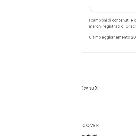
I campioni di contenuti e 
marchi registrati di Oracl
Ultimo aggiornamento 2
X
Segui @AndroidDev su X
ULTERIORI
DISCOVER
INFORMAZIONI SU
Videogiochi