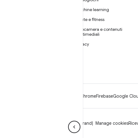
ANDROID
Machine learning
Android
Salute e fitness
Android for Enterprise
Fotocamera e contenuti
Sicurezza
multimediali
Source
Privacy
Notizie
5G
Blog
Podcast
Android
Chrome
Firebase
Google Clou
Privacy
Licenza
Linee guida per il brand
Manage cookies
Rice