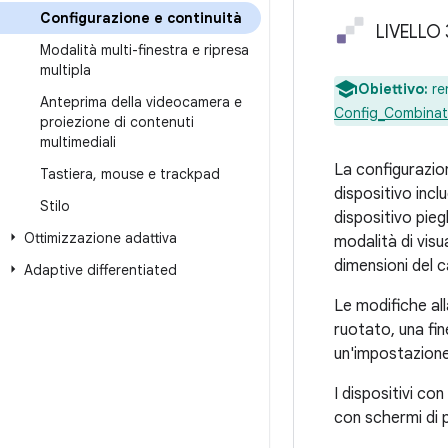
Configurazione e continuità
LIVELLO 
Modalità multi-finestra e ripresa
multipla
Obiettivo:
re
Anteprima della videocamera e
Config_Combinat
proiezione di contenuti
multimediali
La configurazio
Tastiera
,
mouse e trackpad
dispositivo incl
Stilo
dispositivo pieg
Ottimizzazione adattiva
modalità di visu
dimensioni del c
Adaptive differentiated
Le modifiche all
ruotato, una fin
un'impostazione
I dispositivi co
con schermi di 