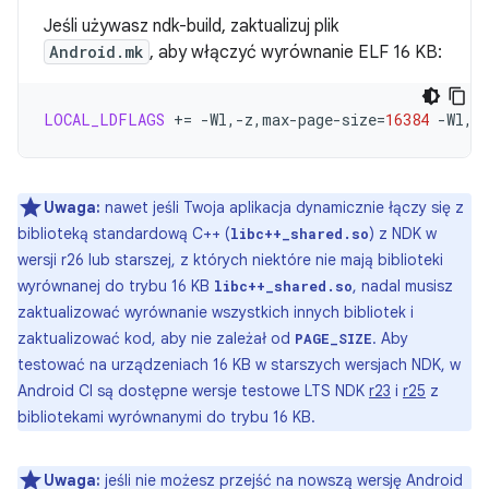
Jeśli używasz ndk-build, zaktualizuj plik
Android.mk
, aby włączyć wyrównanie ELF 16 KB:
LOCAL_LDFLAGS
+=
-Wl,-z,max-page-size
=
16384
-Wl,-
Uwaga:
nawet jeśli Twoja aplikacja dynamicznie łączy się z
biblioteką standardową C++ (
) z NDK w
libc++_shared.so
wersji r26 lub starszej, z których niektóre nie mają biblioteki
wyrównanej do trybu 16 KB
, nadal musisz
libc++_shared.so
zaktualizować wyrównanie wszystkich innych bibliotek i
zaktualizować kod, aby nie zależał od
. Aby
PAGE_SIZE
testować na urządzeniach 16 KB w starszych wersjach NDK, w
Android CI są dostępne wersje testowe LTS NDK
r23
i
r25
z
bibliotekami wyrównanymi do trybu 16 KB.
Uwaga:
jeśli nie możesz przejść na nowszą wersję Android