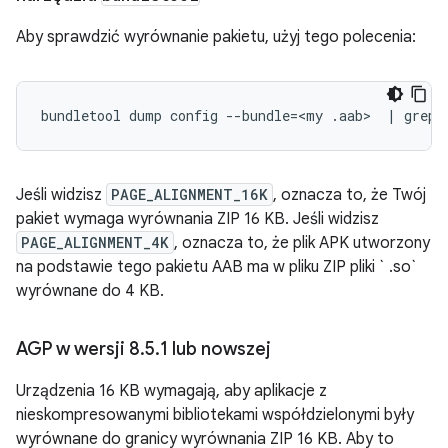
Aby sprawdzić wyrównanie pakietu, użyj tego polecenia:
bundletool
dump
config
--bundle
=
<my
.aab>
|
grep
Jeśli widzisz
PAGE_ALIGNMENT_16K
, oznacza to, że Twój
pakiet wymaga wyrównania ZIP 16 KB. Jeśli widzisz
PAGE_ALIGNMENT_4K
, oznacza to, że plik APK utworzony
na podstawie tego pakietu AAB ma w pliku ZIP pliki ` .so`
wyrównane do 4 KB.
AGP w wersji 8
.
5
.
1 lub nowszej
Urządzenia 16 KB wymagają, aby aplikacje z
nieskompresowanymi bibliotekami współdzielonymi były
wyrównane do granicy wyrównania ZIP 16 KB. Aby to