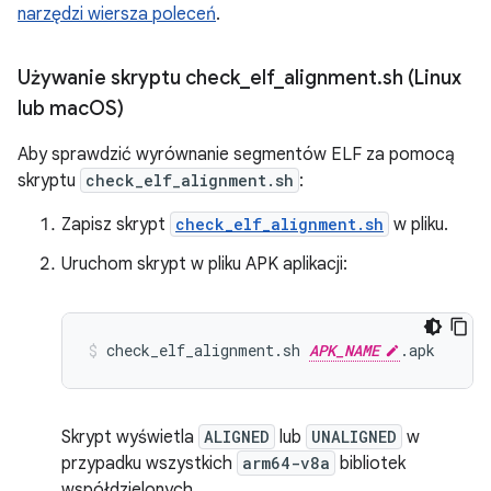
narzędzi wiersza poleceń
.
Używanie skryptu check
_
elf
_
alignment
.
sh (Linux
lub mac
OS)
Aby sprawdzić wyrównanie segmentów ELF za pomocą
skryptu
check_elf_alignment.sh
:
Zapisz skrypt
check_elf_alignment.sh
w pliku.
Uruchom skrypt w pliku APK aplikacji:
check_elf_alignment.sh 
APK_NAME
Skrypt wyświetla
ALIGNED
lub
UNALIGNED
w
przypadku wszystkich
arm64-v8a
bibliotek
współdzielonych.