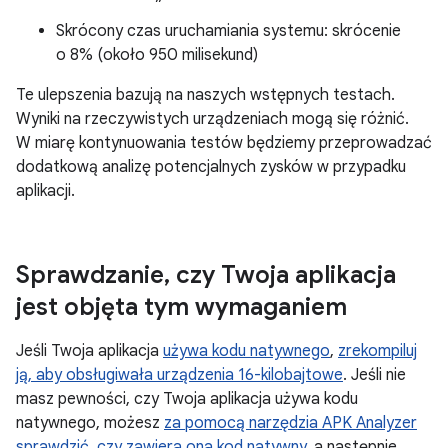
Skrócony czas uruchamiania systemu: skrócenie
o 8% (około 950 milisekund)
Te ulepszenia bazują na naszych wstępnych testach.
Wyniki na rzeczywistych urządzeniach mogą się różnić.
W miarę kontynuowania testów będziemy przeprowadzać
dodatkową analizę potencjalnych zysków w przypadku
aplikacji.
Sprawdzanie
,
czy Twoja aplikacja
jest objęta tym wymaganiem
Jeśli Twoja aplikacja
używa kodu natywnego
,
zrekompiluj
ją, aby obsługiwała urządzenia 16-kilobajtowe
. Jeśli nie
masz pewności, czy Twoja aplikacja używa kodu
natywnego, możesz
za pomocą narzędzia APK Analyzer
sprawdzić, czy zawiera ona kod natywny
, a następnie