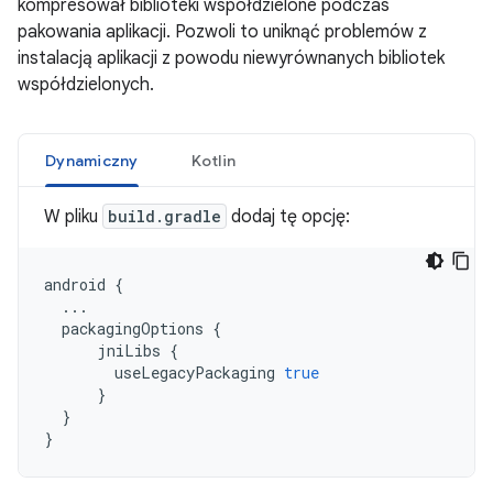
kompresował biblioteki współdzielone podczas
pakowania aplikacji. Pozwoli to uniknąć problemów z
instalacją aplikacji z powodu niewyrównanych bibliotek
współdzielonych.
Dynamiczny
Kotlin
W pliku
build.gradle
dodaj tę opcję:
android
{
...
packagingOptions
{
jniLibs
{
useLegacyPackaging
true
}
}
}