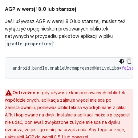
AGP w wersji 8
.
0 lub starszej
Jeśli używasz AGP w wersji 8.0 lub starszej, musisz też
wyłączyć opcję nieskompresowanych bibliotek
natywnych w przypadku pakietów aplikacji w pliku
gradle.properties
:
android.bundle.enableUncompressedNativeLibs
=
false
Ostrzeżenie:
gdy używasz skompresowanych bibliotek
współdzielonych, aplikacja zajmuje więcej miejsca po
zainstalowaniu, ponieważ biblioteki są wyodrębniane z pliku
APK i kopiowane na dysk. Instalacja aplikacji może się częściej
nie udać, ponieważ zwiększone zużycie miejsca na dysku
oznacza, że jest go mniej na urządzeniu. Aby tego uniknąć,
uaktualnij AGP do wersji 8.5.1 lub nowszej.