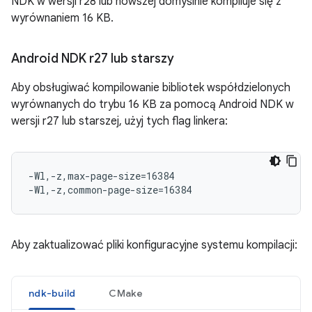
NDK w wersji r28 lub nowszej domyślnie kompiluje się z
wyrównaniem 16 KB.
Android NDK r27 lub starszy
Aby obsługiwać kompilowanie bibliotek współdzielonych
wyrównanych do trybu 16 KB za pomocą Android NDK w
wersji r27 lub starszej, użyj tych flag linkera:
-Wl,-z,max-page-size=16384

Aby zaktualizować pliki konfiguracyjne systemu kompilacji:
ndk-build
CMake