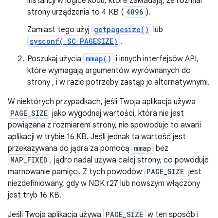
instancji w logice kodu, które zakładają, że rozmiar
strony urządzenia to 4 KB (
4096
).
Zamiast tego użyj
getpagesize()
lub
sysconf(_SC_PAGESIZE)
.
Poszukaj użycia
mmap()
i innych interfejsów API,
które wymagają argumentów wyrównanych do
strony , i w razie potrzeby zastąp je alternatywnymi.
W niektórych przypadkach, jeśli Twoja aplikacja używa
PAGE_SIZE
jako wygodnej wartości, która nie jest
powiązana z rozmiarem strony, nie spowoduje to awarii
aplikacji w trybie 16 KB. Jeśli jednak ta wartość jest
przekazywana do jądra za pomocą
mmap
bez
MAP_FIXED
, jądro nadal używa całej strony, co powoduje
marnowanie pamięci. Z tych powodów
PAGE_SIZE
jest
niezdefiniowany, gdy w NDK r27 lub nowszym włączony
jest tryb 16 KB.
Jeśli Twoja aplikacja używa
PAGE_SIZE
w ten sposób i