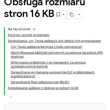
Obsługa rozmiaru
stron 16 KB
Na tej stronie
Korzyści i wzrost wydajności
Sprawdzanie, czy Twoja aplikacja jest objęta tym wymaganiem
Czy Twoja aplikacja korzysta z kodu natywnego?
Identyfikowanie bibliotek natywnych za pomocą narzędzia APK
Analyzer
Wykrywanie problemów z wyrównaniem za pomocą
automatycznych kontroli
Sprawdzanie wyrównania segmentów ELF w bibliotekach
współdzielonych
Sprawdzanie flagi zabezpieczeń RELRO
Kompilowanie aplikacji z obsługą urządzeń 16 KB