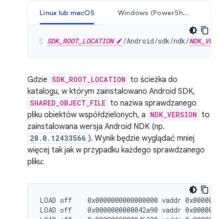
Linux lub macOS
Windows (PowerShell)
SDK_ROOT_LOCATION
/Android/sdk/ndk/
NDK_VER
Gdzie
SDK_ROOT_LOCATION
to ścieżka do
katalogu, w którym zainstalowano Android SDK,
SHARED_OBJECT_FILE
to nazwa sprawdzanego
pliku obiektów współdzielonych, a
NDK_VERSION
to
zainstalowana wersja Android NDK (np.
28.0.12433566
). Wynik będzie wyglądać mniej
więcej tak jak w przypadku każdego sprawdzanego
pliku:
LOAD off    0x0000000000000000 vaddr 0x0000000
LOAD off    0x0000000000042a90 vaddr 0x0000000