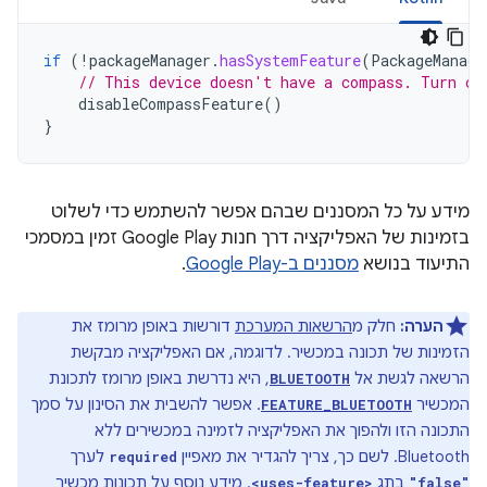
if
(
!
packageManager
.
hasSystemFeature
(
PackageManage
// This device doesn't have a compass. Turn of
disableCompassFeature
()
}
מידע על כל המסננים שבהם אפשר להשתמש כדי לשלוט
בזמינות של האפליקציה דרך חנות Google Play זמין במסמכי
התיעוד בנושא
מסננים ב-Google Play
.
הערה:
חלק מ
הרשאות המערכת
דורשות באופן מרומז את
הזמינות של תכונה במכשיר. לדוגמה, אם האפליקציה מבקשת
הרשאה לגשת אל
, היא נדרשת באופן מרומז לתכונת
BLUETOOTH
המכשיר
. אפשר להשבית את הסינון על סמך
FEATURE_BLUETOOTH
התכונה הזו ולהפוך את האפליקציה לזמינה במכשירים ללא
Bluetooth. לשם כך, צריך להגדיר את מאפיין
לערך
required
בתג
. מידע נוסף על תכונות מכשיר
<uses-feature>
"false"