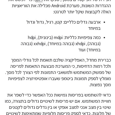
ההגדרות השונות, מערכת Android מכלילה את הווריאציות
האלה לקבוצות שקל יותר לטרגט:
ארבעה גדלים כלליים: קטן, רגיל, גדול וגדול
במיוחד
כמה צפיפויות כלליות: mdpi (בינונית), hdpi
(גבוהה), xhdpi (גבוהה במיוחד), xxhdpi (גבוהה
במיוחד) ועוד
כברירת מחדל, האפליקציה שלכם תואמת לכל גודלי המסך
ולכל רמות הדחיסות, כי המערכת מבצעת התאמות לפריסה
של ממשק המשתמש ולמשאבי התמונות לפי הצורך לכל מסך.
מומלץ לספק תמונות ביטמפ שעברו אופטימיזציה לצפיפויות
מסך נפוצות.
כדאי להשתמש בפריסות גמישות ככל האפשר כדי לשפר את
חוויית המשתמש. אם יש פריסות לשינויים גדולים בתצורה, כמו
שינוי בין מצב אנכי למצב אופקי או בין גדלים גדולים לקטנים
של חלונות, כדאי לספק פריסות חלופיות שמתאימות לשינויים