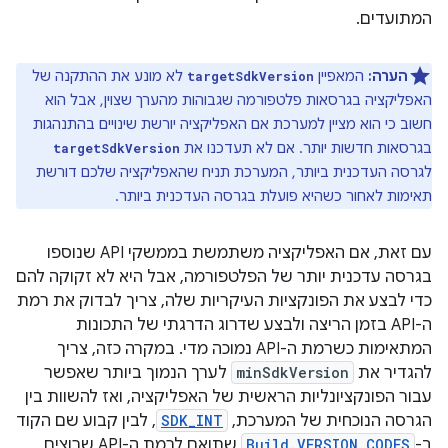
המתועדים.
הערה:
המאפיין
לא מונע את ההתקנה של
targetSdkVersion
האפליקציה בגרסאות פלטפורמה שגבוהות מהערך שצוין, אבל הוא
חשוב כי הוא מציין למערכת אם האפליקציה יורשת שינויים בהתנהגות
בגרסאות חדשות יותר. אם לא תעדכנו את
targetSdkVersion
לגרסה העדכנית ביותר, המערכת תניח שהאפליקציה שלכם דורשת
תאימות לאחור כשהיא פועלת בגרסה העדכנית ביותר.
עם זאת, אם האפליקציה משתמשת בממשקי API שנוספו
בגרסה עדכנית יותר של הפלטפורמה, אבל היא לא זקוקה להם
כדי לבצע את הפונקציות העיקריות שלה, צריך לבדוק את רמת
ה-API בזמן הריצה ולבצע שדרוג הדרגתי של התכונות
המתאימות כשרמת ה-API נמוכה מדי. במקרה כזה, צריך
להגדיר את
minSdkVersion
לערך הנמוך ביותר שאפשר
עבור הפונקציונליות הראשית של האפליקציה, ואז להשוות בין
הגרסה הנוכחית של המערכת,
SDK_INT
, לבין קבוע שם הקוד
ב-
Build.VERSION_CODES
שתואם לרמת ה-API שרוצים