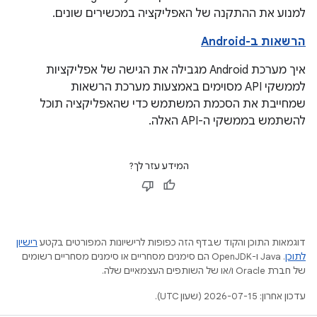
למנוע את ההתקנה של האפליקציה במכשירים שונים.
הרשאות ב-Android
איך מערכת Android מגבילה את הגישה של אפליקציות
לממשקי API מסוימים באמצעות מערכת הרשאות
שמחייבת את הסכמת המשתמש כדי שהאפליקציה תוכל
להשתמש בממשקי ה-API האלה.
המידע עזר לך?
דוגמאות התוכן והקוד שבדף הזה כפופות לרישיונות המפורטים בקטע
רישיון
לתוכן
.‏ Java ו-OpenJDK הם סימנים מסחריים או סימנים מסחריים רשומים
של חברת Oracle ו/או של השותפים העצמאיים שלה.
עדכון אחרון: 2026-07-15 (שעון UTC).