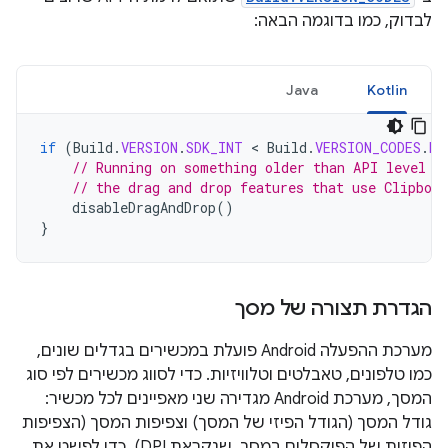
לבדוק, כמו בדוגמה הבאה:
Java
Kotlin
if
(
Build
.
VERSION
.
SDK_INT
 < 
Build
.
VERSION_CODES
.
HO
// Running on something older than API level 1
// the drag and drop features that use Clipboa
disableDragAndDrop
()
}
הגדרת תצורה של מסך
מערכת ההפעלה Android פועלת במכשירים בגדלים שונים,
כמו טלפונים, טאבלטים וטלוויזיות. כדי לסווג מכשירים לפי סוג
המסך, מערכת Android מגדירה שני מאפיינים לכל מכשיר:
גודל המסך (הגודל הפיזי של המסך) וצפיפות המסך (הצפיפות
הפיזית של הפיקסלים במסך, שנקראת
DPI
). כדי לפשט את