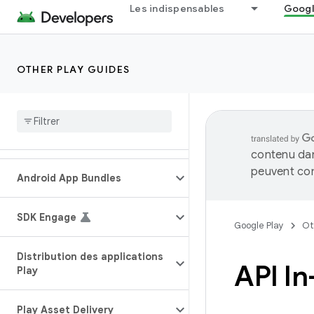
Les indispensables
Googl
OTHER PLAY GUIDES
contenu dan
peuvent con
Android App Bundles
SDK Engage
Google Play
Ot
Distribution des applications
API I
Play
Play Asset Delivery