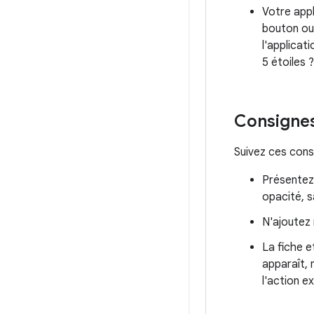
Votre appl
bouton ou
l'applicat
5 étoiles ?
Consigne
Suivez ces cons
Présentez 
opacité, s
N'ajoutez 
La fiche e
apparaît,
l'action e