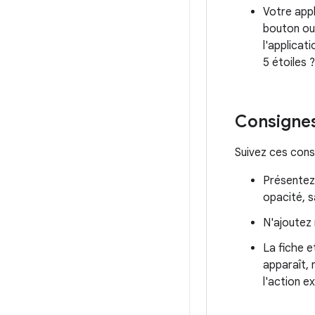
Votre appl
bouton ou
l'applicat
5 étoiles ?
Consigne
Suivez ces cons
Présentez 
opacité, s
N'ajoutez 
La fiche e
apparaît,
l'action e