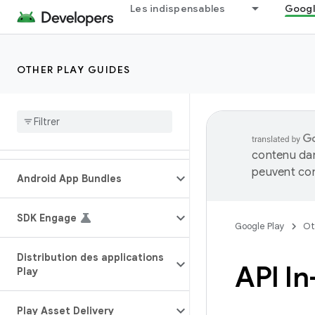
Les indispensables
Googl
OTHER PLAY GUIDES
contenu dan
peuvent con
Android App Bundles
SDK Engage
Google Play
Ot
Distribution des applications
API I
Play
Play Asset Delivery