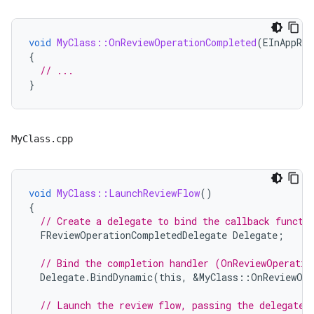
void
MyClass::OnReviewOperationCompleted
(
EInAppRev
{
// ...
}
MyClass.cpp
void
MyClass::LaunchReviewFlow
()
{
// Create a delegate to bind the callback functi
FReviewOperationCompletedDelegate
Delegate
;
// Bind the completion handler (OnReviewOperatio
Delegate
.
BindDynamic
(
this
,
&
MyClass
::
OnReviewOpe
// Launch the review flow, passing the delegate 