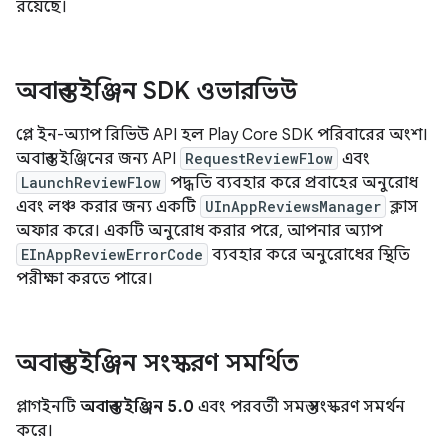
রয়েছে।
অবাস্তব ইঞ্জিন SDK ওভারভিউ
প্লে ইন-অ্যাপ রিভিউ API হল Play Core SDK পরিবারের অংশ।
অবাস্তব ইঞ্জিনের জন্য API
RequestReviewFlow
এবং
LaunchReviewFlow
পদ্ধতি ব্যবহার করে প্রবাহের অনুরোধ
এবং লঞ্চ করার জন্য একটি
UInAppReviewsManager
ক্লাস
অফার করে। একটি অনুরোধ করার পরে, আপনার অ্যাপ
EInAppReviewErrorCode
ব্যবহার করে অনুরোধের স্থিতি
পরীক্ষা করতে পারে।
অবাস্তব ইঞ্জিন সংস্করণ সমর্থিত
প্লাগইনটি
অবাস্তব ইঞ্জিন 5.0
এবং পরবর্তী সমস্ত সংস্করণ সমর্থন
করে।