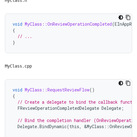
MyClass.h
void
MyClass::OnReviewOperationCompleted
(
EInAppRev
{
// ...
}
MyClass.cpp
void
MyClass::RequestReviewFlow
()
{
// Create a delegate to bind the callback functi
FReviewOperationCompletedDelegate
Delegate
;
// Bind the completion handler (OnReviewOperatio
Delegate
.
BindDynamic
(
this
,
&
MyClass
::
OnReviewOpe