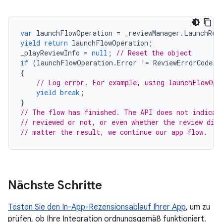
var
launchFlowOperation
=
_reviewManager
.
LaunchRev
yield
return
launchFlowOperation
;
_playReviewInfo
=
null
;
// Reset the object
if
(
launchFlowOperation
.
Error
!=
ReviewErrorCode
.
N
{
// Log error. For example, using launchFlowOpe
yield
break
;
}
// The flow has finished. The API does not indicat
// reviewed or not, or even whether the review dia
// matter the result, we continue our app flow.
Nächste Schritte
Testen Sie den In-App-Rezensionsablauf Ihrer App
, um zu
prüfen, ob Ihre Integration ordnungsgemäß funktioniert.