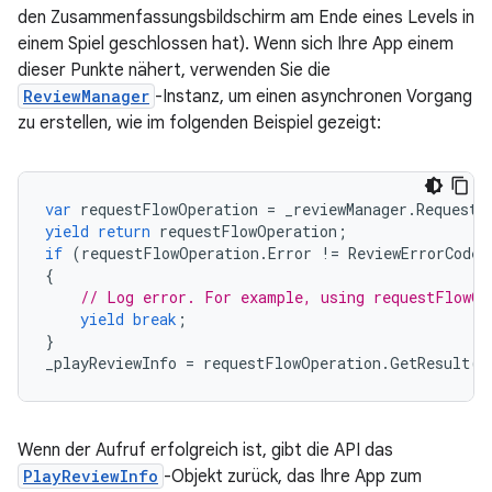
den Zusammenfassungsbildschirm am Ende eines Levels in
einem Spiel geschlossen hat). Wenn sich Ihre App einem
dieser Punkte nähert, verwenden Sie die
ReviewManager
-Instanz, um einen asynchronen Vorgang
zu erstellen, wie im folgenden Beispiel gezeigt:
var
requestFlowOperation
=
_reviewManager
.
RequestR
yield
return
requestFlowOperation
;
if
(
requestFlowOperation
.
Error
!=
ReviewErrorCode
.
{
// Log error. For example, using requestFlowOp
yield
break
;
}
_playReviewInfo
=
requestFlowOperation
.
GetResult
()
Wenn der Aufruf erfolgreich ist, gibt die API das
PlayReviewInfo
-Objekt zurück, das Ihre App zum