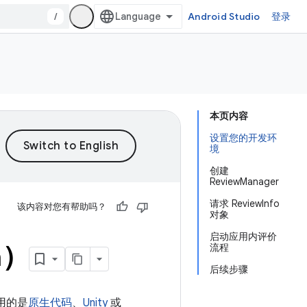
/
Android Studio
登录
本页内容
设置您的开发环
境
创建
ReviewManager
请求 ReviewInfo
该内容对您有帮助吗？
对象
启动应用内评价
a）
流程
后续步骤
使用的是
原生代码
、
Unity
或