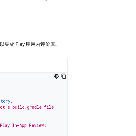
以集成 Play 应用内评价库。
itory
.
ect's build.gradle file.
 Play In-App Review: