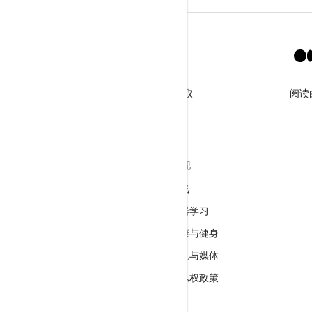
X
关注 @GooglePlayBiz，获取
阅读
相关资讯和支持
关于 ANDROID
发现
Android
游戏
适用于企业的 Android
机器学习
安全
健康与健身
源代码
相机与媒体
新闻
隐私权政策
博客
5G