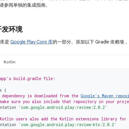
请参阅单独的集成指南。
开发环境
价库是
Google Play Core 库
的一部分。添加以下 Gradle 依赖项，
Kotlin
app's build.gradle file:
s
{
 dependency is downloaded from the 
Google's Maven repos
make sure you also include that repository in your proj
ntation
'com.google.android.play:review:2.0.2'
Kotlin users also add the Kotlin extensions library for
ntation
'com.google.android.play:review-ktx:2.0.2'