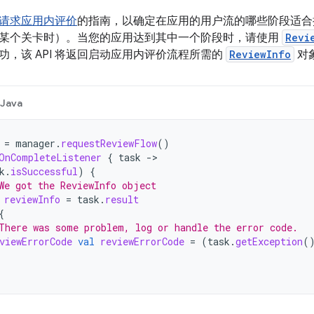
请求应用内评价
的指南，以确定在应用的用户流的哪些阶段适合
某个关卡时）。当您的应用达到其中一个阶段时，请使用
Revi
功，该 API 将返回启动应用内评价流程所需的
ReviewInfo
对
Java
=
manager
.
requestReviewFlow
()
OnCompleteListener
{
task
->
k
.
isSuccessful
)
{
We got the ReviewInfo object
reviewInfo
=
task
.
result
{
There was some problem, log or handle the error code.
viewErrorCode
val
reviewErrorCode
=
(
task
.
getException
(