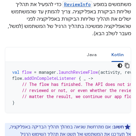
משתמשים במופע
ReviewInfo
כדי להפעיל את תהליך
שליחת הביקורת באפליקציה. צריך להמתין עד שהמשתמש
ישלים את תהליך שליחת הביקורת באפליקציה לפני
שהאפליקציה ממשיכה בתהליך הרגיל של המשתמש (למשל,
מעבר לשלב הבא).
Java
Kotlin
val
flow
=
manager
.
launchReviewFlow
(
activity
,
revi
flow
.
addOnCompleteListener
{
_
->
// The flow has finished. The API does not ind
// reviewed or not, or even whether the review
// matter the result, we continue our app flow
}
חשוב:
אם מתרחשת שגיאה במהלך תהליך הבדיקה באפליקציה,
אל תעדכנו את המשתמש ואל תשנו את תהליך השימוש הרגיל