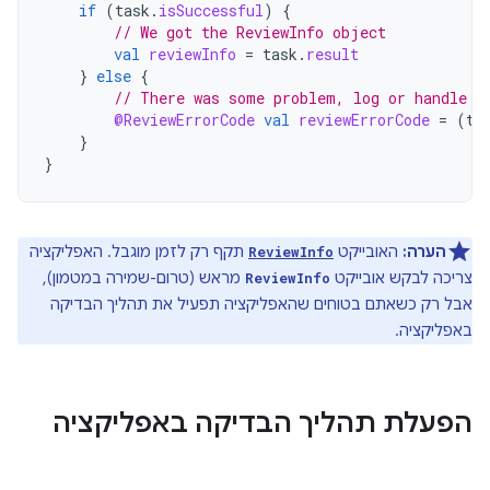
if
(
task
.
isSuccessful
)
{
// We got the ReviewInfo object
val
reviewInfo
=
task
.
result
}
else
{
// There was some problem, log or handle t
@ReviewErrorCode
val
reviewErrorCode
=
(
ta
}
}
הערה:
האובייקט
תקף רק לזמן מוגבל. האפליקציה
ReviewInfo
צריכה לבקש אובייקט
מראש (טרום-שמירה במטמון),
ReviewInfo
אבל רק כשאתם בטוחים שהאפליקציה תפעיל את תהליך הבדיקה
באפליקציה.
הפעלת תהליך הבדיקה באפליקציה