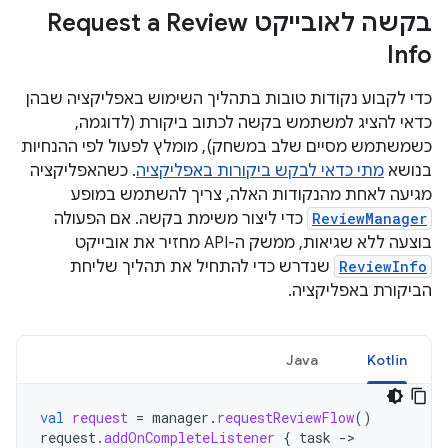
בקשה לאובייקט Request a Review
Info
כדי לקבוע נקודות טובות בתהליך השימוש באפליקציה שבהן
כדאי להציג למשתמש בקשה לכתוב ביקורת (לדוגמה,
כשמשתמש מסיים שלב במשחק), מומלץ לפעול לפי ההנחיות
בנושא
מתי כדאי לבקש ביקורות באפליקציה
. כשהאפליקציה
מגיעה לאחת מהנקודות האלה, צריך להשתמש במופע
ReviewManager
כדי ליצור משימת בקשה. אם הפעולה
בוצעה ללא שגיאות, ממשק ה-API מחזיר את אובייקט
ReviewInfo
שנדרש כדי להתחיל את תהליך שליחת
הביקורת באפליקציה.
Java
Kotlin
val
request
=
manager
.
requestReviewFlow
()
request
.
addOnCompleteListener
{
task
->