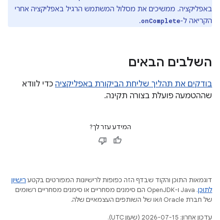
באפליקציה. ממשיכים את מסלול המשתמש הרגיל באפליקציה אחרי
הקריאה ל-
.
onComplete
השלבים הבאים
בודקים את תהליך שליחת הביקורת באפליקציה
כדי לוודא
שההטמעה פועלת בצורה תקינה.
המידע עזר לך?
דוגמאות התוכן והקוד שבדף הזה כפופות לרישיונות המפורטים בקטע
רישיון
לתוכן
.‏ Java ו-OpenJDK הם סימנים מסחריים או סימנים מסחריים רשומים
של חברת Oracle ו/או של השותפים העצמאיים שלה.
עדכון אחרון: 2026-07-15 (שעון UTC).