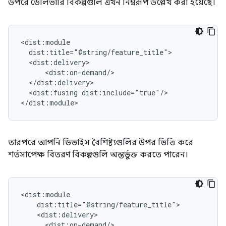
উপরে ডেলিভারি বিকল্পগুলি এখন নিম্নরূপ উল্লেখ করা হয়েছে।
<dist:fusing
dist:include="true"/>

তারপরে আপনি ডিভাইস বৈশিষ্ট্যগুলির উপর ভিত্তি করে
শর্তসাপেক্ষ বিতরণ বিকল্পগুলি অন্তর্ভুক্ত করতে পারেন।