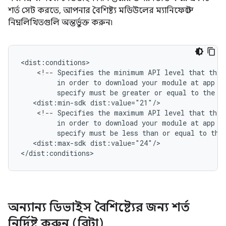
শর্ত সেট করতে, আপনার বৈশিষ্ট্য মডিউলের ম্যানিফেস্টে
নিম্নলিখিতগুলি অন্তর্ভুক্ত করুন৷
<!--
Specifies
the
minimum
API
level
that
the
in
order
to
download
your
module
at
app
i
specify
must
be
greater
or
equal
to
the
m
<dist:min-sdk
<!--
Specifies
the
maximum
API
level
that
the
in
order
to
download
your
module
at
app
i
specify
must
be
less
than
or
equal
to
the
<dist:max-sdk
dist:value="24"/>

</dist:conditions>
অন্যান্য ডিভাইস বৈশিষ্ট্যের জন্য শর্ত
নির্দিষ্ট করুন (বিটা)