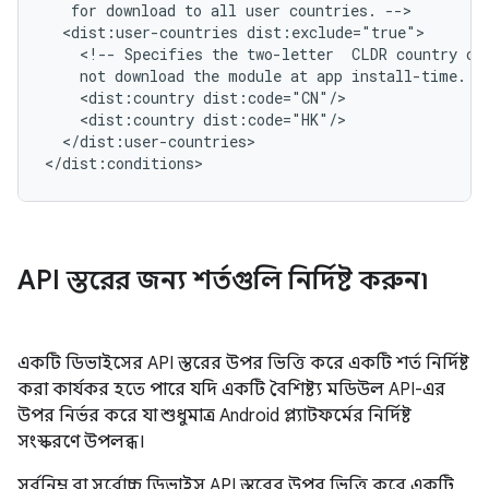
for
download
to
all
user
countries.
<dist:user-countries
<!--
Specifies
the
two-letter
CLDR
country
co
not
download
the
module
at
app
install-time.
<dist:country
<dist:country
</dist:user-countries>

API স্তরের জন্য শর্তগুলি নির্দিষ্ট করুন৷
একটি ডিভাইসের API স্তরের উপর ভিত্তি করে একটি শর্ত নির্দিষ্ট
করা কার্যকর হতে পারে যদি একটি বৈশিষ্ট্য মডিউল API-এর
উপর নির্ভর করে যা শুধুমাত্র Android প্ল্যাটফর্মের নির্দিষ্ট
সংস্করণে উপলব্ধ।
সর্বনিম্ন বা সর্বোচ্চ ডিভাইস API স্তরের উপর ভিত্তি করে একটি