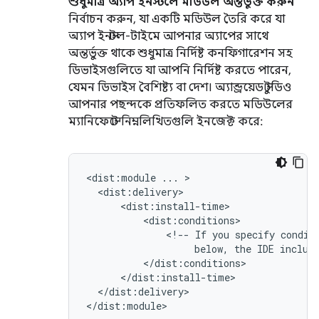
শুধুমাত্র অ্যাপ ইনস্টলে মডিউল অন্তর্ভুক্ত করুন
নির্বাচন করুন, যা একটি মডিউল তৈরি করে যা
অ্যাপ ইনস্টল-টাইমে আপনার অ্যাপের সাথে
অন্তর্ভুক্ত থাকে শুধুমাত্র নির্দিষ্ট কনফিগারেশন সহ
ডিভাইসগুলিতে যা আপনি নির্দিষ্ট করতে পারেন,
যেমন ডিভাইস বৈশিষ্ট্য বা দেশ। অ্যান্ড্রয়েড স্টুডিও
আপনার পছন্দকে প্রতিফলিত করতে মডিউলের
ম্যানিফেস্টে নিম্নলিখিতগুলি ইনজেক্ট করে:
<dist:module
...
<!--
If
you
specify
condit
below,
the
IDE
includ
</dist:delivery>
