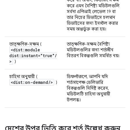
করে না। অর্থাৎ, ফিউজিং সক্ষম
করে এমন বৈশিষ্ট্য মডিউলগুলি
সর্বদা এপিআই লেভেল 19 বা
তার নিচের ডিভাইসে চলমান
ডিভাইসের জন্য ইনস্টল করার
সময় অন্তর্ভুক্ত করা হয়।
তাত্ক্ষণিক-সক্ষম (
তাত্ক্ষণিক-সক্ষম বৈশিষ্ট্য
<dist:module
মডিউলগুলির জন্য শর্তাধীন
dist:instant="true"
/
বিতরণ বিকল্পগুলি সমর্থিত নয়৷
>
)
চাহিদা অনুযায়ী (
ডিফল্টরূপে, আপনি যদি
<dist:on-demand
/
>
)
শর্তসাপেক্ষ ডেলিভারি
বিকল্পগুলি নির্দিষ্ট করেন,
মডিউলটি চাহিদা অনুযায়ী
উপলব্ধ।
দেশের উপর ভিত্তি করে শর্ত উল্লেখ করুন