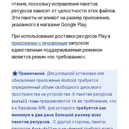
чтения, поскольку исправления пакетов
ресурсов зависят от целостности этих файлов.
Эти пакеты не влияют на размер приложения,
указанного в магазине Google Play.
При использовании доставки ресурсов Play в
приложении с мгновенным
запуском
единственным поддерживаемым режимом
является режим «по требованию».
Примечание.
Для успешной установки или
обновления приложения Android требуется
определенный объем свободного дискового
пространства на устройстве. К пакетам ресурсов
предъявляются те же требования, что
install-time
и к базовому APK, для которого
требуется как
минимум в два раза больший размер всех
пакетов ресурсов
. С другой стороны, пакеты
ресурсов
и
требуют всего
fast-follow
on-demand