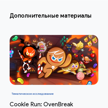
Дополнительные материалы
Тематическое исследование
Cookie Run: Oven
Break