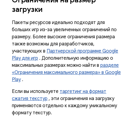
Ограничения на размер
загрузки
Пакеты ресурсов идеально подходят для
больших игр из-за увеличенных ограничений по
размеру. Более высокие ограничения размера
также возможны для разработчиков,
участвующих в
Партнерской программе Google
Play для игр
. Дополнительную информацию о
максимальных размерах можно найти в
разделе
«Ограничения максимального размера» в Google
Play
.
Если вы используете
таргетинг на формат
сжатия текстур
, эти ограничения на загрузку
применяются отдельно к каждому уникальному
формату текстур.