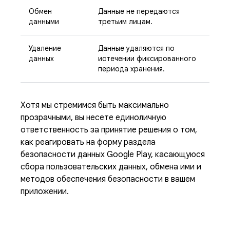
Обмен
Данные не передаются
данными
третьим лицам.
Удаление
Данные удаляются по
данных
истечении фиксированного
периода хранения.
Хотя мы стремимся быть максимально
прозрачными, вы несете единоличную
ответственность за принятие решения о том,
как реагировать на форму раздела
безопасности данных Google Play, касающуюся
сбора пользовательских данных, обмена ими и
методов обеспечения безопасности в вашем
приложении.