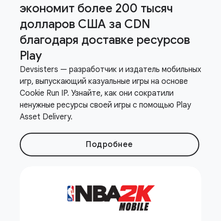
экономит более 200 тысяч
долларов США за CDN
благодаря доставке ресурсов
Play
Devsisters — разработчик и издатель мобильных
игр, выпускающий казуальные игры на основе
Cookie Run IP. Узнайте, как они сократили
ненужные ресурсы своей игры с помощью Play
Asset Delivery.
Подробнее