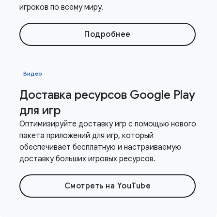
игроков по всему миру.
Подробнее
Видео
Доставка ресурсов Google Play
для игр
Оптимизируйте доставку игр с помощью нового
пакета приложений для игр, который
обеспечивает бесплатную и настраиваемую
доставку больших игровых ресурсов.
Смотреть на YouTube