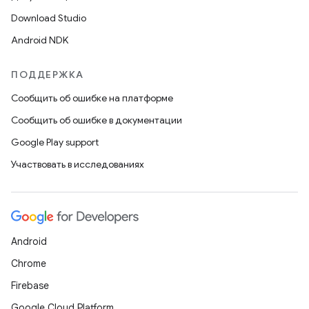
Download Studio
Android NDK
ПОДДЕРЖКА
Сообщить об ошибке на платформе
Сообщить об ошибке в документации
Google Play support
Участвовать в исследованиях
Android
Chrome
Firebase
Google Cloud Platform