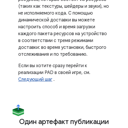
(таких как текстуры, шейдеры и звуки), но
не исполняемого кода. С помощью
динамической доставки вы можете
настроить способ и время загрузки
каждого пакета ресурсов на устройство
в соответствии с тремя режимами
доставки: во время установки, быстрого
отслеживания и по требованию.
Если вы хотите сразу перейти к
реализации PAD в своей игре, см.
Следующий шаг
.
Один артефакт публикации