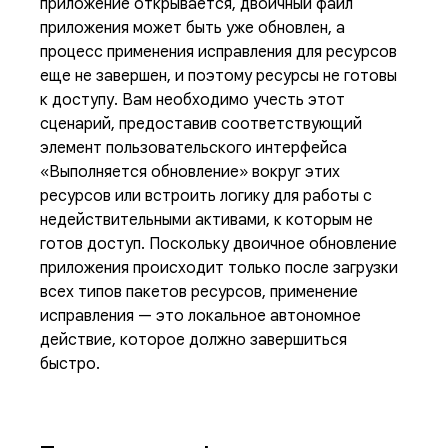
приложение открывается, двоичный файл
приложения может быть уже обновлен, а
процесс применения исправления для ресурсов
еще не завершен, и поэтому ресурсы не готовы
к доступу. Вам необходимо учесть этот
сценарий, предоставив соответствующий
элемент пользовательского интерфейса
«Выполняется обновление» вокруг этих
ресурсов или встроить логику для работы с
недействительными активами, к которым не
готов доступ. Поскольку двоичное обновление
приложения происходит только после загрузки
всех типов пакетов ресурсов, применение
исправления — это локальное автономное
действие, которое должно завершиться
быстро.