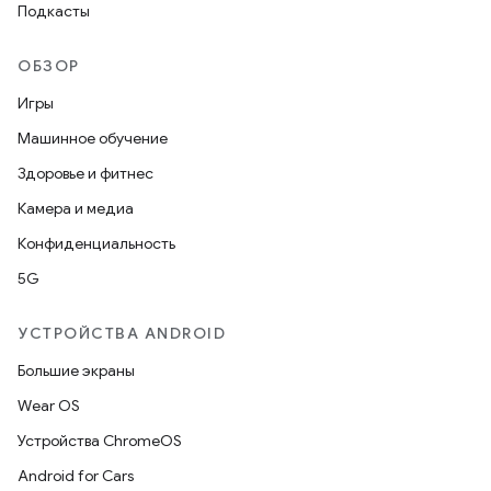
Подкасты
ОБЗОР
Игры
Машинное обучение
Здоровье и фитнес
Камера и медиа
Конфиденциальность
5G
УСТРОЙСТВА ANDROID
Большие экраны
Wear OS
Устройства ChromeOS
Android for Cars