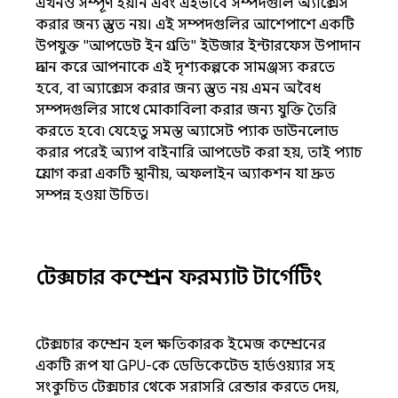
এখনও সম্পূর্ণ হয়নি এবং এইভাবে সম্পদগুলি অ্যাক্সেস
করার জন্য প্রস্তুত নয়। এই সম্পদগুলির আশেপাশে একটি
উপযুক্ত "আপডেট ইন প্রগতি" ইউজার ইন্টারফেস উপাদান
প্রদান করে আপনাকে এই দৃশ্যকল্পকে সামঞ্জস্য করতে
হবে, বা অ্যাক্সেস করার জন্য প্রস্তুত নয় এমন অবৈধ
সম্পদগুলির সাথে মোকাবিলা করার জন্য যুক্তি তৈরি
করতে হবে৷ যেহেতু সমস্ত অ্যাসেট প্যাক ডাউনলোড
করার পরেই অ্যাপ বাইনারি আপডেট করা হয়, তাই প্যাচ
প্রয়োগ করা একটি স্থানীয়, অফলাইন অ্যাকশন যা দ্রুত
সম্পন্ন হওয়া উচিত।
টেক্সচার কম্প্রেশন ফরম্যাট টার্গেটিং
টেক্সচার কম্প্রেশন হল ক্ষতিকারক ইমেজ কম্প্রেশনের
একটি রূপ যা GPU-কে ডেডিকেটেড হার্ডওয়্যার সহ
সংকুচিত টেক্সচার থেকে সরাসরি রেন্ডার করতে দেয়,