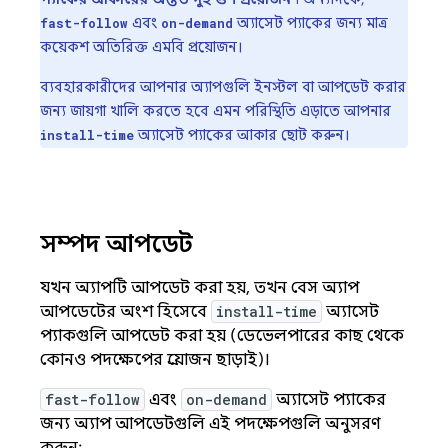
এবং
অ্যাসেট প্যাকের জন্য মাত্র
fast-follow
on-demand
কয়েকশ অতিরিক্ত এমবি প্রয়োজন।
ব্যবহারকারীদের আপনার অ্যাপগুলি ইনস্টল বা আপডেট করার
জন্য জায়গা খালি করতে হবে এমন পরিস্থিতি এড়াতে আপনার
অ্যাসেট প্যাকের আকার ছোট করুন।
install-time
সম্পদ আপডেট
যখন অ্যাপটি আপডেট করা হয়, তখন বেস অ্যাপ
আপডেটের অংশ হিসেবে
install-time
অ্যাসেট
প্যাকগুলি আপডেট করা হয় (ডেভেলপারের কাছ থেকে
কোনও পদক্ষেপের প্রয়োজন ছাড়াই)।
fast-follow
এবং
on-demand
অ্যাসেট প্যাকের
জন্য অ্যাপ আপডেটগুলি এই পদক্ষেপগুলি অনুসরণ