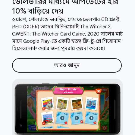
ডেলিভারির মাধ্যমে আপডেটের হার
10% বাড়িয়ে দেয়
ওয়ারশ, পোল্যান্ডে অবস্থিত, গেম ডেভেলপার CD প্রজেক্ট
RED (CDPR) তাদের মিনি-গেমটি The Witcher 3,
GWENT: The Witcher Card Game, 2020 সালের মার্চ
মাসে Google Play-তে একটি স্বতন্ত্র ফ্রি-টু-প্লে শিরোনাম
হিসেবে লঞ্চ করার জন্য পুনরায় কল্পনা করেছে।
আরও জানুন