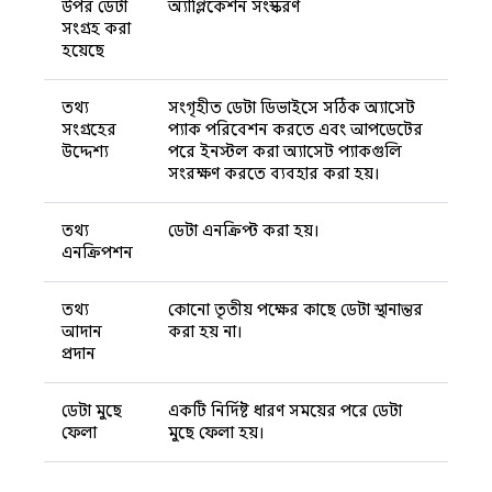
উপর ডেটা
অ্যাপ্লিকেশন সংস্করণ
সংগ্রহ করা
হয়েছে
তথ্য
সংগৃহীত ডেটা ডিভাইসে সঠিক অ্যাসেট
সংগ্রহের
প্যাক পরিবেশন করতে এবং আপডেটের
উদ্দেশ্য
পরে ইনস্টল করা অ্যাসেট প্যাকগুলি
সংরক্ষণ করতে ব্যবহার করা হয়।
তথ্য
ডেটা এনক্রিপ্ট করা হয়।
এনক্রিপশন
তথ্য
কোনো তৃতীয় পক্ষের কাছে ডেটা স্থানান্তর
আদান
করা হয় না।
প্রদান
ডেটা মুছে
একটি নির্দিষ্ট ধারণ সময়ের পরে ডেটা
ফেলা
মুছে ফেলা হয়।