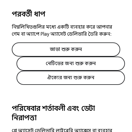
পরবর্তী ধাপ
নিম্নলিখিতগুলির মধ্যে একটি ব্যবহার করে আপনার
গেম বা অ্যাপে Play অ্যাসেট ডেলিভারি তৈরি করুন:
জাভা শুরু করুন
নেটিভের জন্য শুরু করুন
ঐক্যের জন্য শুরু করুন
পরিষেবার শর্তাবলী এবং ডেটা
নিরাপত্তা
প্লে অ্যাসেট ডেলিভারি লাইব্রেরি অ্যাক্সেস বা ব্যবহার