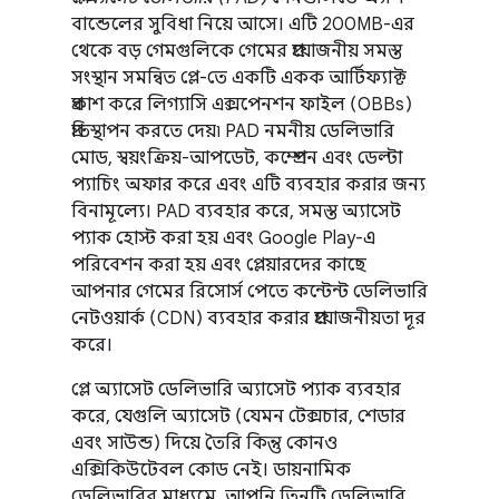
বান্ডেলের সুবিধা নিয়ে আসে। এটি 200MB-এর
থেকে বড় গেমগুলিকে গেমের প্রয়োজনীয় সমস্ত
সংস্থান সমন্বিত প্লে-তে একটি একক আর্টিফ্যাক্ট
প্রকাশ করে লিগ্যাসি এক্সপেনশন ফাইল (OBBs)
প্রতিস্থাপন করতে দেয়৷ PAD নমনীয় ডেলিভারি
মোড, স্বয়ংক্রিয়-আপডেট, কম্প্রেশন এবং ডেল্টা
প্যাচিং অফার করে এবং এটি ব্যবহার করার জন্য
বিনামূল্যে। PAD ব্যবহার করে, সমস্ত অ্যাসেট
প্যাক হোস্ট করা হয় এবং Google Play-এ
পরিবেশন করা হয় এবং প্লেয়ারদের কাছে
আপনার গেমের রিসোর্স পেতে কন্টেন্ট ডেলিভারি
নেটওয়ার্ক (CDN) ব্যবহার করার প্রয়োজনীয়তা দূর
করে।
প্লে অ্যাসেট ডেলিভারি অ্যাসেট প্যাক ব্যবহার
করে, যেগুলি অ্যাসেট (যেমন টেক্সচার, শেডার
এবং সাউন্ড) দিয়ে তৈরি কিন্তু কোনও
এক্সিকিউটেবল কোড নেই। ডায়নামিক
ডেলিভারির মাধ্যমে, আপনি তিনটি ডেলিভারি