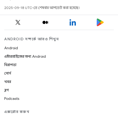
2025-09-18 UTC-তে শেষবার আপডেট করা হয়েছে।
ANDROID সম্পর্কে আরও শিখুন
Android
এন্টারপ্রাইজের জন্য Android
নিরাপত্তা
সোর্স
খবর
ব্লগ
Podcasts
এক্সপ্লোর করুন