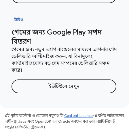
ভিডিও
গেমের জন্য Google Play সম্পদ
বিতরণ
গেমের জন্য নতুন অ্যাপ বান্ডেলের মাধ্যমে আপনার গেম
ডেলিভারি অপ্টিমাইজ করুন, যা বিনামূল্যে,
কাস্টমাইজযোগ্য বড় গেম সম্পদের ডেলিভারি সক্ষম
করে।
ইউটিউবে দেখুন
এই পৃষ্ঠার কন্টেন্ট ও কোডের নমুনাগুলি
Content License
-এ বর্ণিত লাইসেন্সের
অধীনস্থ। Java এবং OpenJDK হল Oracle এবং/অথবা তার অ্যাফিলিয়েট
সংস্থার রেজিস্টার্ড ট্রেডমার্ক।