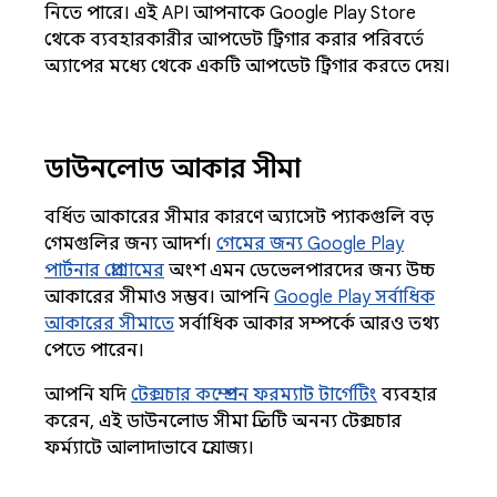
নিতে পারে। এই API আপনাকে Google Play Store
থেকে ব্যবহারকারীর আপডেট ট্রিগার করার পরিবর্তে
অ্যাপের মধ্যে থেকে একটি আপডেট ট্রিগার করতে দেয়।
ডাউনলোড আকার সীমা
বর্ধিত আকারের সীমার কারণে অ্যাসেট প্যাকগুলি বড়
গেমগুলির জন্য আদর্শ।
গেমের জন্য Google Play
পার্টনার প্রোগ্রামের
অংশ এমন ডেভেলপারদের জন্য উচ্চ
আকারের সীমাও সম্ভব। আপনি
Google Play সর্বাধিক
আকারের সীমাতে
সর্বাধিক আকার সম্পর্কে আরও তথ্য
পেতে পারেন।
আপনি যদি
টেক্সচার কম্প্রেশন ফরম্যাট টার্গেটিং
ব্যবহার
করেন, এই ডাউনলোড সীমা প্রতিটি অনন্য টেক্সচার
ফর্ম্যাটে আলাদাভাবে প্রযোজ্য।