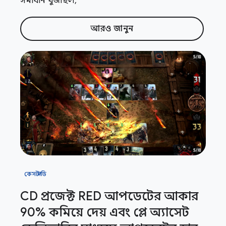
সমাধান খুঁজছিল,
আরও জানুন
কেস স্টাডি
CD প্রজেক্ট RED আপডেটের আকার
90% কমিয়ে দেয় এবং প্লে অ্যাসেট