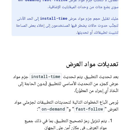
سوى بضع مئات من وحدات الميغابايت الإضافية.
عليك تقليل حجم حِزم مواد عرض
إلى الحد الأدنى
install-time
لتجنُّب حدوث حالات يضطر فيها المستخدمون إلى إخلاء بعض المساحة
لتثبيت تطبيقاتك أو تحديثها.
تعديلات مواد العرض
بعد تحديث التطبيق، يتم تحديث
install-time
حِزم مواد
عرض كجزء من التحديث الأساسي للتطبيق (بدون الحاجة إلى
اتّخاذ أي إجراء من المطوّر).
يُرجى اتّباع الخطوات التالية لتحديثات التطبيقات لحِزمتَي مواد
العرض "
fast-follow
" و"
on-demand
":
يتم تنزيل رمز تصحيح التطبيق، بما في ذلك جميع
مواد العرض، في مكان آمن على الجهاز.