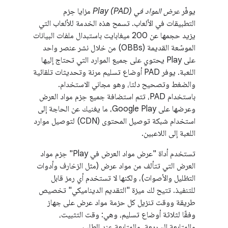
يوفّر
عرض المواد في Play (PAD)
مزايا حِزم
التطبيقات في الألعاب. تسمح هذه الخدمة للألعاب التي
يزيد حجمها عن 200 ميغابايت باستبدال ملفات البيانات
الموسّعة القديمة (OBBs) من خلال نشر عنصر واحد
على Play يحتوي على جميع الموارد التي تحتاج إليها
اللعبة. يوفر PAD أوضاع تسليم مرنة وتحديثات تلقائية
والضغط وتصحيح دلتا، وهو مجاني الاستخدام.
باستخدام PAD، تتم استضافة جميع حِزم مواد العرض
وعرضها على Google Play، ما يغنيك عن الحاجة إلى
استخدام شبكة توصيل المحتوى (CDN) لتوصيل موارد
اللعبة إلى اللاعبين.
تستخدم أداة "عرض مواد العرض في Play" حِزم مواد
العرض التي تتألف من مواد عرض (مثل الزخارف وأدوات
التظليل والأصوات)، ولكنها لا تستخدم أي رمز قابل
للتنفيذ. تتيح لك ميزة "التقديم الديناميكي" تخصيص
طريقة ووقت تنزيل كل حزمة مواد عرض على جهاز
وفقًا لثلاثة أوضاع تسليم، وهي: وقت التثبيت،
والمتابعة السريعة، والمتابعة عند الطلب.