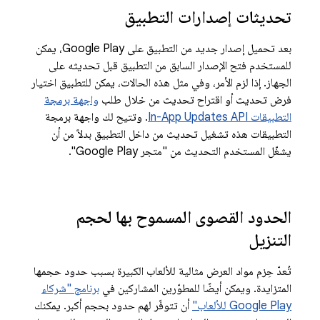
تحديثات إصدارات التطبيق
بعد تحميل إصدار جديد من التطبيق على Google Play، يمكن
للمستخدم فتح الإصدار السابق من التطبيق قبل تحديثه على
الجهاز. إذا لزم الأمر، وفي مثل هذه الحالات، يمكن للتطبيق اختيار
فرض تحديث أو اقتراح تحديث من خلال طلب
واجهة برمجة
التطبيقات In-App Updates API
. وتتيح لك واجهة برمجة
التطبيقات هذه تشغيل تحديث من داخل التطبيق بدلاً من أن
يشغّل المستخدم التحديث من "متجر Google Play".
الحدود القصوى المسموح بها لحجم
التنزيل
تُعدّ حِزم مواد العرض مثالية للألعاب الكبيرة بسبب حدود حجمها
المتزايدة. ويمكن أيضًا للمطوّرين المشاركين في
برنامج "شركاء
Google Play للألعاب"
أن تتوفّر لهم حدود بحجم أكبر. يمكنك