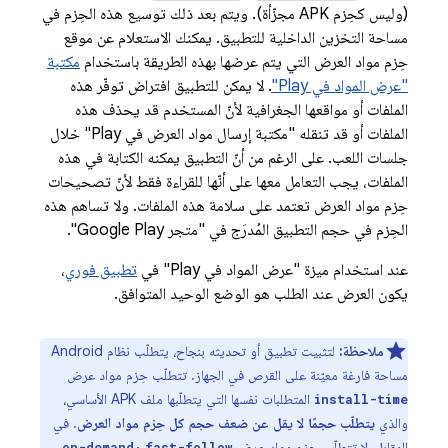
(وليس كحِزم APK مجزّأة). ويتم بعد ذلك توسيع هذه الحِزم في
مساحة التخزين الداخلية للتطبيق. يمكنك الاستعلام عن موقع
حِزم مواد العرض التي يتم عرضها بهذه الطريقة باستخدام
مكتبة
"عرض المواد في Play"
. لا يمكن للتطبيق افتراض توفّر هذه
الملفات أو مواقعها الجغرافية لأنّ المستخدم قد يحذف هذه
الملفات أو قد تنقله "مكتبة إرسال مواد العرض في Play" خلال
جلسات اللعب. على الرغم من أنّ التطبيق يمكنه الكتابة في هذه
الملفات، يجب التعامل معها على أنّها للقراءة فقط لأنّ تصحيحات
حِزم مواد العرض تعتمد على سلامة هذه الملفات. ولا تساهم هذه
الحِزم في حجم التطبيق المُدرَج في "متجر Google Play".
عند استخدام ميزة "عرض المواد في Play" في
تطبيق فوري
،
يكون العرض عند الطلب هو الوضع الوحيد المتوافق.
ملاحظة:
لتثبيت تطبيق أو تحديثه بنجاح، يتطلّب نظام Android
مساحة فارغة معيّنة على القرص في الجهاز. تتطلّب حِزم مواد عرض
المتطلبات نفسها التي يتطلّبها ملف APK الأساسي،
install-time
والذي
يتطلّب حجمًا لا يقل عن ضعف حجم كل حِزم مواد العرض
. في
المقابل، لا تتطلّب حِزم مواد عرض
و
on-demand
fast-follow