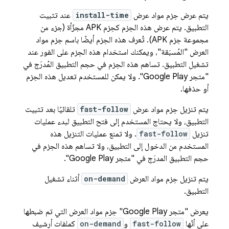
يتم عرض حِزم مواد عرض
install-time
عند تثبيت
التطبيق. يتم عرض هذه الحِزم كحِزم APK مجزّأة (جزء من
مجموعة حِزم APK). تُعرف هذه الحِزم أيضًا باسم حِزم مواد
العرض "المُسبَقة"، ويمكنك استخدام هذه الحِزم على الفور عند
تشغيل التطبيق. تساهم هذه الحِزم في حجم التطبيق المُدرَج في
"متجر Google Play". ولا يمكن للمستخدم تعديل هذه الحِزم
أو حذفها.
يتم تنزيل حِزم مواد عرض
fast-follow
تلقائيًا بعد تثبيت
التطبيق، ولا يحتاج المستخدم إلى فتح التطبيق لبدء عمليات
تنزيل
fast-follow
. ولا تمنع عمليات التنزيل هذه
المستخدم من الدخول إلى التطبيق، ولا تساهم هذه الحِزم في
حجم التطبيق المدرَج في "متجر Google Play".
يتم تنزيل حِزم مواد العرض
on-demand
أثناء تشغيل
التطبيق.
يعرض "متجر Google Play" حِزم مواد العرض التي تم ضبطها
على أنّها
fast-follow
و
on-demand
كملفات أرشيف