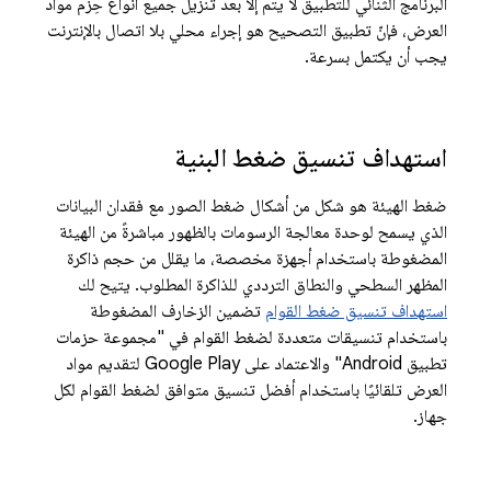
البرنامج الثنائي للتطبيق لا يتم إلّا بعد تنزيل جميع أنواع حِزم مواد
العرض، فإنّ تطبيق التصحيح هو إجراء محلي بلا اتصال بالإنترنت
يجب أن يكتمل بسرعة.
استهداف تنسيق ضغط البنية
ضغط الهيئة هو شكل من أشكال ضغط الصور مع فقدان البيانات
الذي يسمح لوحدة معالجة الرسومات بالظهور مباشرةً من الهيئة
المضغوطة باستخدام أجهزة مخصصة، ما يقلل من حجم ذاكرة
المظهر السطحي والنطاق الترددي للذاكرة المطلوب. يتيح لك
استهداف تنسيق ضغط القوام
تضمين الزخارف المضغوطة
باستخدام تنسيقات متعددة لضغط القوام في "مجموعة حزمات
تطبيق Android" والاعتماد على Google Play لتقديم مواد
العرض تلقائيًا باستخدام أفضل تنسيق متوافق لضغط القوام لكل
جهاز.