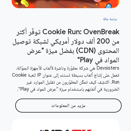
دراسة حالة
Cookie Run: Oven
Break توفّر أكثر
من 200 ألف دولار أمريكي لشبكة توصيل
المحتوى (CDN) بفضل ميزة "عرض
المواد في Play"
Devsisters هي شركة مطوّرة وناشرة لألعاب الأجهزة الجوّالة،
تعمل على إنتاج ألعاب بسيطة تستند إلى عنوان IP للعبة Cookie
Run. اكتشِف كيف تمكّن المطوّرون من تقليل الموارد غير
الضرورية في ألعابهم باستخدام ميزة "عرض المواد في Play".
مزيد من المعلومات