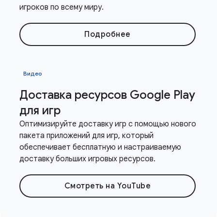
игроков по всему миру.
Подробнее
Видео
Доставка ресурсов Google Play
для игр
Оптимизируйте доставку игр с помощью нового
пакета приложений для игр, который
обеспечивает бесплатную и настраиваемую
доставку больших игровых ресурсов.
Смотреть на YouTube