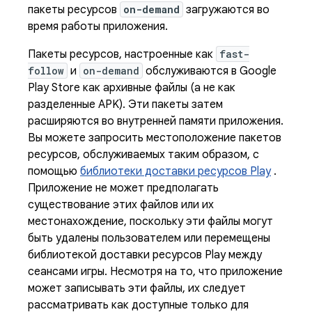
пакеты ресурсов
on-demand
загружаются во
время работы приложения.
Пакеты ресурсов, настроенные как
fast-
follow
и
on-demand
обслуживаются в Google
Play Store как архивные файлы (а не как
разделенные APK). Эти пакеты затем
расширяются во внутренней памяти приложения.
Вы можете запросить местоположение пакетов
ресурсов, обслуживаемых таким образом, с
помощью
библиотеки доставки ресурсов Play
.
Приложение не может предполагать
существование этих файлов или их
местонахождение, поскольку эти файлы могут
быть удалены пользователем или перемещены
библиотекой доставки ресурсов Play между
сеансами игры. Несмотря на то, что приложение
может записывать эти файлы, их следует
рассматривать как доступные только для