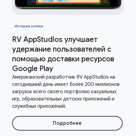
История успеха
RV App
Studios улучшает
удержание пользователей с
помощью доставки ресурсов
Google Play
Американский разработчик RV AppStudios на
сегодняшний день имеет более 200 миллионов
загрузок всего своего портфолио казуальных
игр, образовательных детских приложений и
служебных приложений.
Подробнее