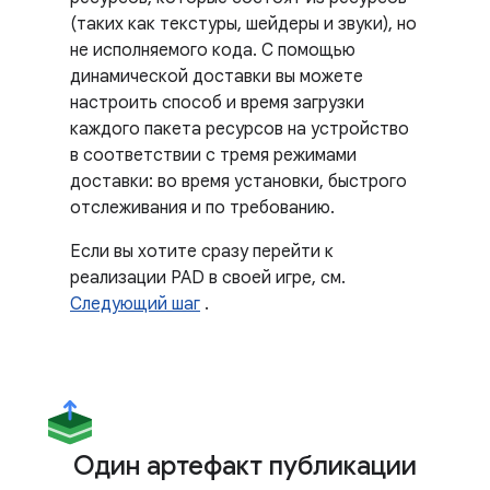
(таких как текстуры, шейдеры и звуки), но
не исполняемого кода. С помощью
динамической доставки вы можете
настроить способ и время загрузки
каждого пакета ресурсов на устройство
в соответствии с тремя режимами
доставки: во время установки, быстрого
отслеживания и по требованию.
Если вы хотите сразу перейти к
реализации PAD в своей игре, см.
Следующий шаг
.
Один артефакт публикации