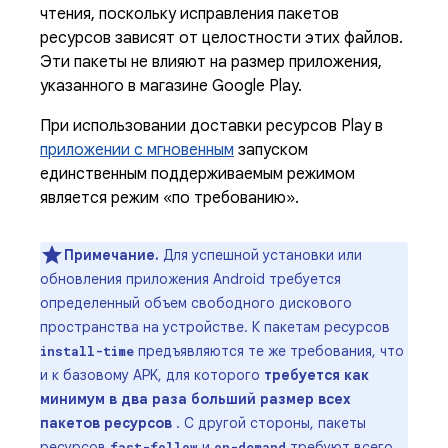
чтения, поскольку исправления пакетов
ресурсов зависят от целостности этих файлов.
Эти пакеты не влияют на размер приложения,
указанного в магазине Google Play.
При использовании доставки ресурсов Play в
приложении с мгновенным
запуском
единственным поддерживаемым режимом
является режим «по требованию».
Примечание.
Для успешной установки или
обновления приложения Android требуется
определенный объем свободного дискового
пространства на устройстве. К пакетам ресурсов
предъявляются те же требования, что
install-time
и к базовому APK, для которого
требуется как
минимум в два раза больший размер всех
пакетов ресурсов
. С другой стороны, пакеты
ресурсов
и
требуют всего
fast-follow
on-demand