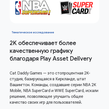
Тематическое исследование
2K обеспечивает более
качественную графику
благодаря Play Asset Delivery
Cat Daddy Games — это стопроцентная 2K-
студия, базирующаяся в Киркланде, штат
Вашингтон. Команды, создавшие серии NBA 2K
Mobile, NBA SuperCard и WWE SuperCard, искали
решение, позволяющее улучшить общее
качество своих игр для пользователей.