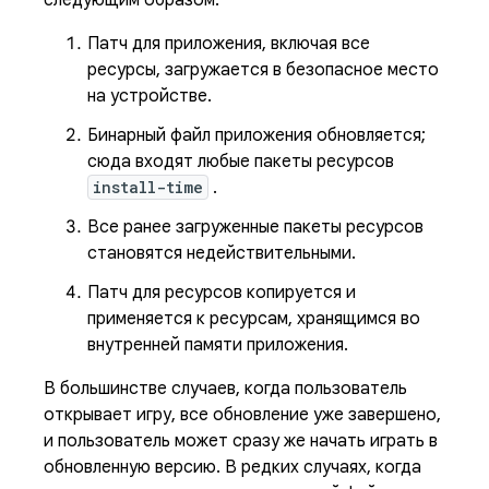
следующим образом:
Патч для приложения, включая все
ресурсы, загружается в безопасное место
на устройстве.
Бинарный файл приложения обновляется;
сюда входят любые пакеты ресурсов
install-time
.
Все ранее загруженные пакеты ресурсов
становятся недействительными.
Патч для ресурсов копируется и
применяется к ресурсам, хранящимся во
внутренней памяти приложения.
В большинстве случаев, когда пользователь
открывает игру, все обновление уже завершено,
и пользователь может сразу же начать играть в
обновленную версию. В редких случаях, когда