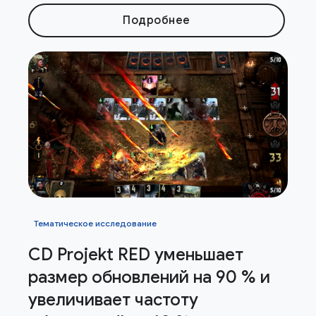
Подробнее
Тематическое исследование
CD Projekt RED уменьшает
размер обновлений на 90 % и
увеличивает частоту