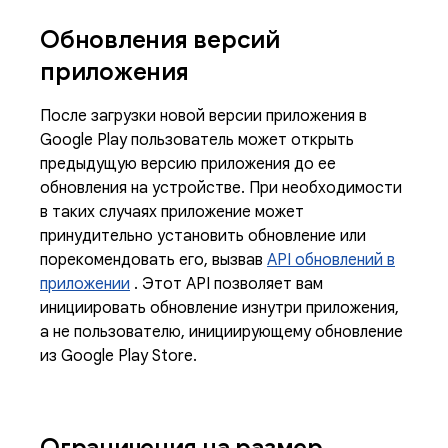
Обновления версий
приложения
После загрузки новой версии приложения в
Google Play пользователь может открыть
предыдущую версию приложения до ее
обновления на устройстве. При необходимости
в таких случаях приложение может
принудительно установить обновление или
порекомендовать его, вызвав
API обновлений в
приложении
. Этот API позволяет вам
инициировать обновление изнутри приложения,
а не пользователю, инициирующему обновление
из Google Play Store.