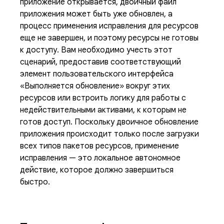
приложение открывается, двоичный файл
приложения может быть уже обновлен, а
процесс применения исправления для ресурсов
еще не завершен, и поэтому ресурсы не готовы
к доступу. Вам необходимо учесть этот
сценарий, предоставив соответствующий
элемент пользовательского интерфейса
«Выполняется обновление» вокруг этих
ресурсов или встроить логику для работы с
недействительными активами, к которым не
готов доступ. Поскольку двоичное обновление
приложения происходит только после загрузки
всех типов пакетов ресурсов, применение
исправления — это локальное автономное
действие, которое должно завершиться
быстро.