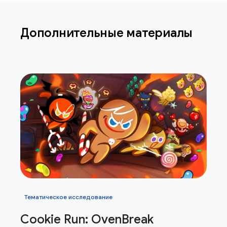
Дополнительные материалы
Тематическое исследование
Cookie Run: Oven
Break