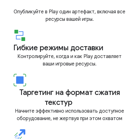
Опубликуйте в Play один артефакт, включая все
ресурсы вашей игры.
Гибкие режимы доставки
Контролируйте, когда и как Play доставляет
ваши игровые ресурсы.
Таргетинг на формат сжатия
текстур
Начните эффективно использовать доступное
оборудование, не жертвуя при этом охватом