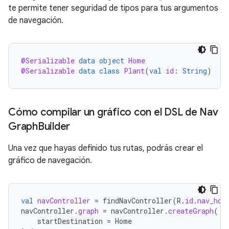
te permite tener seguridad de tipos para tus argumentos
de navegación.
@Serializable
data
object
Home
@Serializable
data
class
Plant
(
val
id
:
String
)
Cómo compilar un gráfico con el DSL de Nav
Graph
Builder
Una vez que hayas definido tus rutas, podrás crear el
gráfico de navegación.
val
navController
=
findNavController
(
R
.
id
.
nav_hos
navController
.
graph
=
navController
.
createGraph
(
startDestination
=
Home