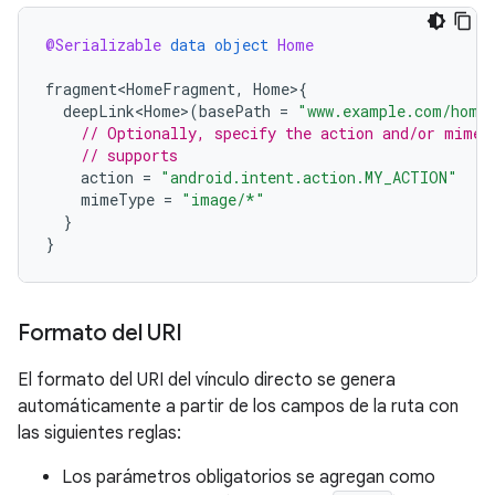
@Serializable
data
object
Home
fragment<HomeFragment
,
Home
>
{
deepLink<Home>
(
basePath
=
"www.example.com/home
// Optionally, specify the action and/or mime 
// supports
action
=
"android.intent.action.MY_ACTION"
mimeType
=
"image/*"
}
}
Formato del URI
El formato del URI del vínculo directo se genera
automáticamente a partir de los campos de la ruta con
las siguientes reglas:
Los parámetros obligatorios se agregan como