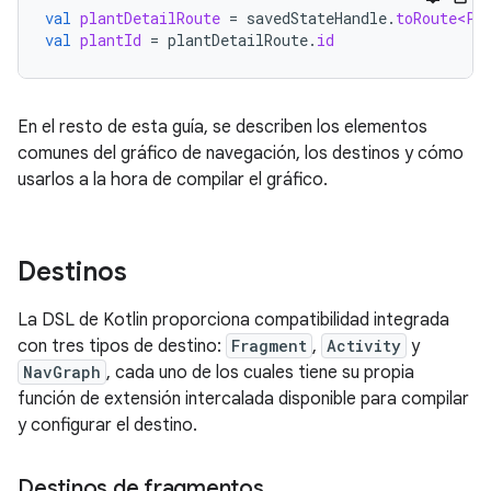
val
plantDetailRoute
=
savedStateHandle
.
toRoute<Pl
val
plantId
=
plantDetailRoute
.
id
En el resto de esta guía, se describen los elementos
comunes del gráfico de navegación, los destinos y cómo
usarlos a la hora de compilar el gráfico.
Destinos
La DSL de Kotlin proporciona compatibilidad integrada
con tres tipos de destino:
Fragment
,
Activity
y
NavGraph
, cada uno de los cuales tiene su propia
función de extensión intercalada disponible para compilar
y configurar el destino.
Destinos de fragmentos