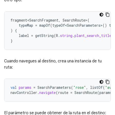
fragment<SearchFragment
,
SearchRoute
>
(
typeMap
=
mapOf
(
typeOf<SearchParameters>
()
to
)
{
label
=
getString
(
R
.
string
.
plant_search_title
)
}
Cuando navegues al destino, crea una instancia de tu
ruta:
val
params
=
SearchParameters
(
"rose"
,
listOf
(
"ava
navController
.
navigate
(
route
=
SearchRoute
(
params
)
El parámetro se puede obtener de la ruta en el destino: