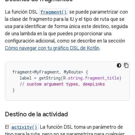
La función DSL
fragment()
se puede parametrizar con
la clase de fragmento para la IU y el tipo de ruta que se
usa para identificar de forma única este destino, seguida
de una lambda en la que puedes proporcionar una
configuración adicional, como se describe en la sección
Cómo navegar con tu gráfico DSL de Kotlin
.
fragment<MyFragment
,
MyRoute
>
{
label
=
getString
(
R
.
string
.
fragment_title
)
// custom argument types, deepLinks
}
Destino de la actividad
El
activity()
La función DSL toma un parámetro de
tipo para la ruta, pero no se parametriza para cualquier