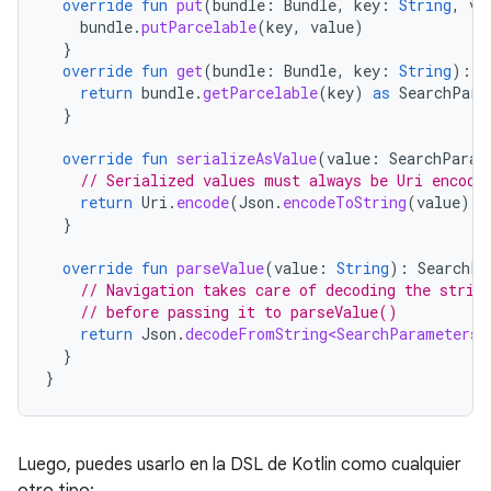
override
fun
put
(
bundle
:
Bundle
,
key
:
String
,
va
bundle
.
putParcelable
(
key
,
value
)
}
override
fun
get
(
bundle
:
Bundle
,
key
:
String
):
S
return
bundle
.
getParcelable
(
key
)
as
SearchPara
}
override
fun
serializeAsValue
(
value
:
SearchParam
// Serialized values must always be Uri encode
return
Uri
.
encode
(
Json
.
encodeToString
(
value
))
}
override
fun
parseValue
(
value
:
String
):
SearchPa
// Navigation takes care of decoding the strin
// before passing it to parseValue()
return
Json
.
decodeFromString<SearchParameters>
}
}
Luego, puedes usarlo en la DSL de Kotlin como cualquier
otro tipo: