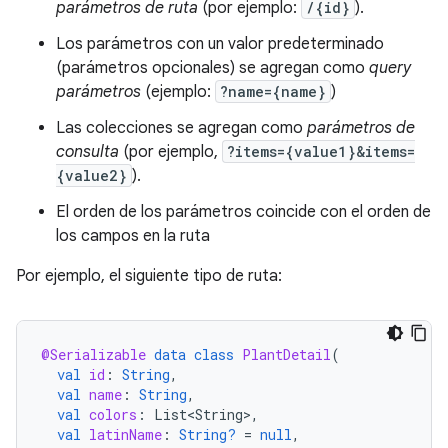
parámetros de ruta
(por ejemplo:
/{id}
).
Los parámetros con un valor predeterminado
(parámetros opcionales) se agregan como
query
parámetros
(ejemplo:
?name={name}
)
Las colecciones se agregan como
parámetros de
consulta
(por ejemplo,
?items={value1}&items=
{value2}
).
El orden de los parámetros coincide con el orden de
los campos en la ruta
Por ejemplo, el siguiente tipo de ruta:
@Serializable
data
class
PlantDetail
(
val
id
:
String
,
val
name
:
String
,
val
colors
:
List<String>
,
val
latinName
:
String?
=
null
,