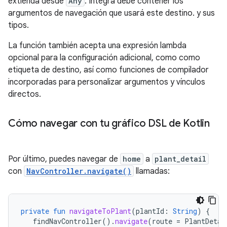
extienda desde
Any
. Integra debe contener los
argumentos de navegación que usará este destino. y sus
tipos.
La función también acepta una expresión lambda
opcional para la configuración adicional, como como
etiqueta de destino, así como funciones de compilador
incorporadas para personalizar argumentos y vínculos
directos.
Cómo navegar con tu gráfico DSL de Kotlin
Por último, puedes navegar de
home
a
plant_detail
con
NavController.navigate()
llamadas:
private
fun
navigateToPlant
(
plantId
:
String
)
{
findNavController
().
navigate
(
route
=
PlantDetai