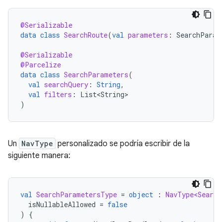
@Serializable
data
class
SearchRoute
(
val
parameters
:
SearchParam
@Serializable
@Parcelize
data
class
SearchParameters
(
val
searchQuery
:
String
,
val
filters
:
List<String>
)
Un
NavType
personalizado se podría escribir de la
siguiente manera:
val
SearchParametersType
=
object
:
NavType<Search
isNullableAllowed
=
false
)
{