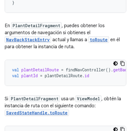
}
En
PlantDetailFragment
, puedes obtener los
argumentos de navegación si obtienes el
NavBackStackEntry
actual y llamas a
toRoute
en él
para obtener la instancia de ruta.
val
plantDetailRoute
=
findNavController
().
getBack
val
plantId
=
plantDetailRoute
.
id
Si
PlantDetailFragment
usa un
ViewModel
, obtén la
instancia de ruta con el siguiente comando:
SavedStateHandle.toRoute