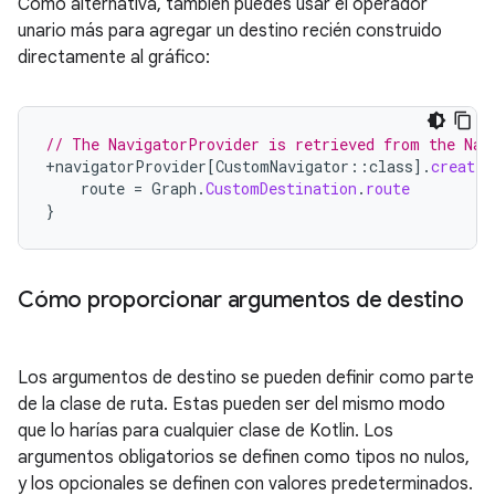
Como alternativa, también puedes usar el operador
unario más para agregar un destino recién construido
directamente al gráfico:
// The NavigatorProvider is retrieved from the Nav
+
navigatorProvider
[
CustomNavigator
::
class
]
.
createD
route
=
Graph
.
CustomDestination
.
route
}
Cómo proporcionar argumentos de destino
Los argumentos de destino se pueden definir como parte
de la clase de ruta. Estas pueden ser del mismo modo
que lo harías para cualquier clase de Kotlin. Los
argumentos obligatorios se definen como tipos no nulos,
y los opcionales se definen con valores predeterminados.