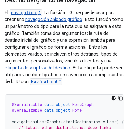
Destino del gráfico de navegación
El
navigation()
La función DSL se puede usar para
crear una
navegación anidada gráfico
. Esta función toma
un parámetro de tipo para la ruta que se asignará a este
gráfico. También toma dos argumentos: la ruta del
destino inicial del gráfico y una expresión lambda para
configurar el gráfico de forma adicional. Entre los
elementos válidos, se incluyen otros destinos, tipos de
argumentos personalizados, vínculos directos y una
etiqueta descriptiva del destino
. Esta etiqueta puede ser
útil para vincular el gráfico de navegación a componentes
de la IU con
NavigationUI
.
@Serializable
data
object
HomeGraph
@Serializable
data
object
Home
navigation<HomeGraph>
(
startDestination
=
Home
)
{
// label, other destinations, deep links