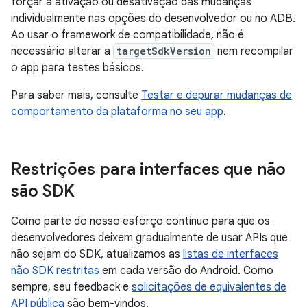
forçar a ativação ou desativação das mudanças
individualmente nas opções do desenvolvedor ou no ADB.
Ao usar o framework de compatibilidade, não é
necessário alterar a
targetSdkVersion
nem recompilar
o app para testes básicos.
Para saber mais, consulte
Testar e depurar mudanças de
comportamento da plataforma no seu app
.
Restrições para interfaces que não
são SDK
Como parte do nosso esforço contínuo para que os
desenvolvedores deixem gradualmente de usar APIs que
não sejam do SDK, atualizamos as
listas de interfaces
não SDK restritas
em cada versão do Android. Como
sempre, seu feedback e
solicitações de equivalentes de
API pública
são bem-vindos.