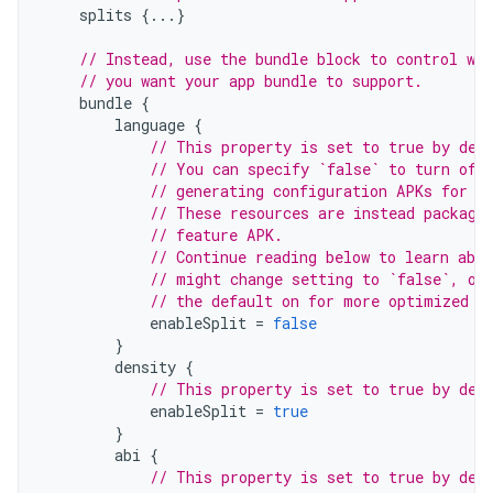
splits
{...}
// Instead, use the bundle block to control wh
// you want your app bundle to support.
bundle
{
language
{
// This property is set to true by def
// You can specify `false` to turn off
// generating configuration APKs for l
// These resources are instead package
// feature APK.
// Continue reading below to learn abou
// might change setting to `false`, ot
// the default on for more optimized d
enableSplit
=
false
}
density
{
// This property is set to true by def
enableSplit
=
true
}
abi
{
// This property is set to true by def