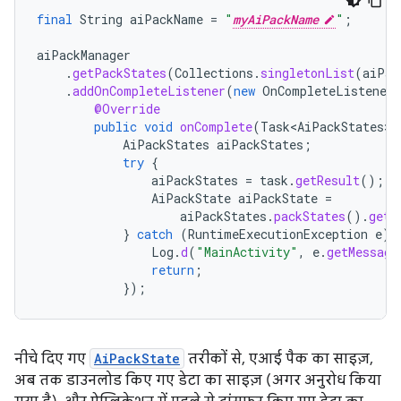
final
String
aiPackName
=
"
myAiPackName
"
;
aiPackManager
.
getPackStates
(
Collections
.
singletonList
(
aiPac
.
addOnCompleteListener
(
new
OnCompleteListener<
@Override
public
void
onComplete
(
Task<AiPackStates>
AiPackStates
aiPackStates
;
try
{
aiPackStates
=
task
.
getResult
();
AiPackState
aiPackState
=
aiPackStates
.
packStates
().
get
(
}
catch
(
RuntimeExecutionException
e
)
Log
.
d
(
"MainActivity"
,
e
.
getMessage
return
;
});
नीचे दिए गए
AiPackState
तरीकों से, एआई पैक का साइज़,
अब तक डाउनलोड किए गए डेटा का साइज़ (अगर अनुरोध किया