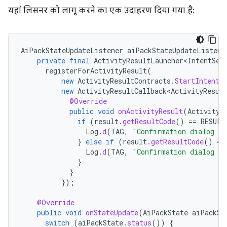
यहां लिसनर को लागू करने का एक उदाहरण दिया गया है:
AiPackStateUpdateListener
aiPackStateUpdateListene
private
final
ActivityResultLauncher<IntentSen
registerForActivityResult
(
new
ActivityResultContracts
.
StartIntentS
new
ActivityResultCallback<ActivityResul
@Override
public
void
onActivityResult
(
ActivityR
if
(
result
.
getResultCode
()
==
RESULT
Log
.
d
(
TAG
,
"Confirmation dialog ha
}
else
if
(
result
.
getResultCode
()
==
Log
.
d
(
TAG
,
"Confirmation dialog ha
}
}
});
@Override
public
void
onStateUpdate
(
AiPackState
aiPackSt
switch
(
aiPackState
.
status
())
{