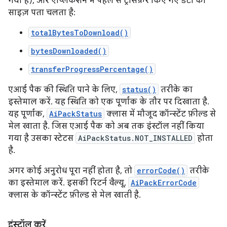
गया है), और ऐप्लिकेशन में पहले से ट्रांसफ़र किए गए डेटा का
साइज़ पता चलता है:
totalBytesToDownload()
bytesDownloaded()
transferProgressPercentage()
एआई पैक की स्थिति पाने के लिए,
status()
तरीके का
इस्तेमाल करें. यह स्थिति को एक पूर्णांक के तौर पर दिखाता है.
यह पूर्णांक,
AiPackStatus
क्लास में मौजूद कॉन्स्टेंट फ़ील्ड से
मेल खाता है. जिस एआई पैक को अब तक इंस्टॉल नहीं किया
गया है उसका स्टेटस
AiPackStatus.NOT_INSTALLED
होता
है.
अगर कोई अनुरोध पूरा नहीं होता है, तो
errorCode()
तरीके
का इस्तेमाल करें. इसकी रिटर्न वैल्यू,
AiPackErrorCode
क्लास के कॉन्स्टेंट फ़ील्ड से मेल खाती है.
इंस्टॉल करें