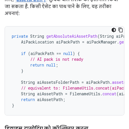
जा सकता है. किसी ऐसेट का पाथ पाने के लिए, यह तरीका
अपनाएं:
private
String
getAbsoluteAiAssetPath
(
String
aiPac
AiPackLocation
aiPackPath
=
aiPackManager
.
getP
if
(
aiPackPath
==
null
)
{
// AI pack is not ready
return
null
;
}
String
aiAssetsFolderPath
=
aiPackPath
.
assetsP
// equivalent to: FilenameUtils.concat(aiPack
String
aiAssetPath
=
FilenameUtils
.
concat
(
aiAs
return
aiAssetPath
;
}
डिवाइस टारगेटिंग को कॉन्फ़िगर करना