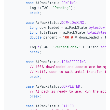
case
AiPackStatus
.
PENDING
:
Log
.
i
(
TAG
,
"Pending"
);
break
;
case
AiPackStatus
.
DOWNLOADING
:
long
downloaded
=
aiPackState
.
bytesDownl
long
totalSize
=
aiPackState
.
totalBytesT
double
percent
=
100.0
*
downloaded
/
to
Log
.
i
(
TAG
,
"PercentDone="
+
String
.
form
break
;
case
AiPackStatus
.
TRANSFERRING
:
// 100% downloaded and assets are being 
// Notify user to wait until transfer is
break
;
case
AiPackStatus
.
COMPLETED
:
// AI pack is ready to use. Run the mode
break
;
case
AiPackStatus
.
FAILED
: