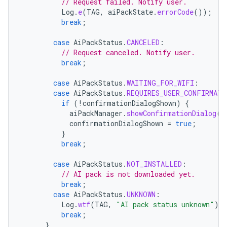
// Request failed. Notify user.
Log
.
e
(
TAG
,
aiPackState
.
errorCode
());
break
;
case
AiPackStatus
.
CANCELED
:
// Request canceled. Notify user.
break
;
case
AiPackStatus
.
WAITING_FOR_WIFI
:
case
AiPackStatus
.
REQUIRES_USER_CONFIRMATI
if
(
!
confirmationDialogShown
)
{
aiPackManager
.
showConfirmationDialog
(
a
confirmationDialogShown
=
true
;
}
break
;
case
AiPackStatus
.
NOT_INSTALLED
:
// AI pack is not downloaded yet.
break
;
case
AiPackStatus
.
UNKNOWN
:
Log
.
wtf
(
TAG
,
"AI pack status unknown"
)
break
;
}