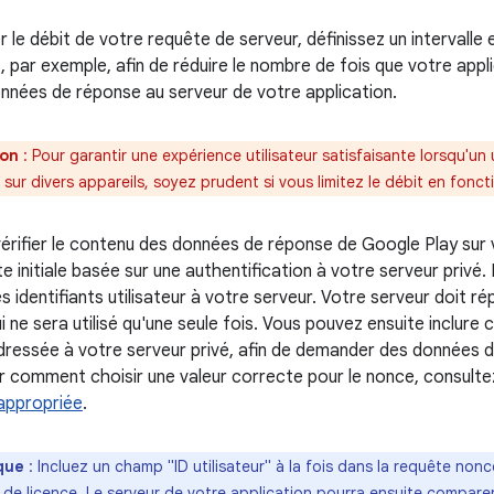
er le débit de votre requête de serveur, définissez un intervalle 
, par exemple, afin de réduire le nombre de fois que votre appl
nées de réponse au serveur de votre application.
ion
: Pour garantir une expérience utilisateur satisfaisante lorsqu'un u
 sur divers appareils, soyez prudent si vous limitez le débit en fonc
érifier le contenu des données de réponse de Google Play sur 
e initiale basée sur une authentification à votre serveur privé
s identifiants utilisateur à votre serveur. Votre serveur doit r
 ne sera utilisé qu'une seule fois. Vous pouvez ensuite inclure
ressée à votre serveur privé, afin de demander des données de
 comment choisir une valeur correcte pour le nonce, consulte
appropriée
.
que
: Incluez un champ "ID utilisateur" à la fois dans la requête non
n de licence. Le serveur de votre application pourra ensuite compare