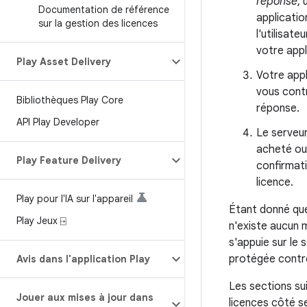
réponse
,
Documentation de référence
applicatio
sur la gestion des licences
l'utilisat
votre appl
Play Asset Delivery
Votre appl
vous contr
Bibliothèques Play Core
réponse.
API Play Developer
Le serveur
acheté ou 
Play Feature Delivery
confirmat
licence.
Play pour l'IA sur l'appareil
Étant donné que 
Play Jeux ⍈
n'existe aucun m
s'appuie sur le 
protégée contre 
Avis dans l'application Play
Les sections su
Jouer aux mises à jour dans
licences côté s