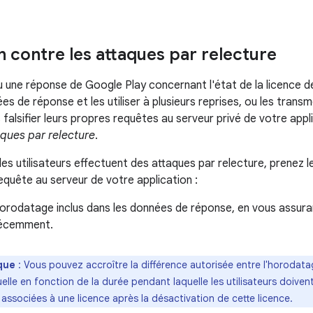
n contre les attaques par relecture
 une réponse de Google Play concernant l'état de la licence de l
es de réponse et les utiliser à plusieurs reprises, ou les transme
 falsifier leurs propres requêtes au serveur privé de votre appl
aques par relecture
.
les utilisateurs effectuent des attaques par relecture, prenez
equête au serveur de votre application :
'horodatage inclus dans les données de réponse, en vous assur
récemment.
que
: Vous pouvez accroître la différence autorisée entre l'horoda
uelle en fonction de la durée pendant laquelle les utilisateurs doiven
associées à une licence après la désactivation de cette licence.