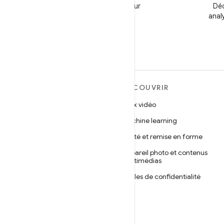
Suivez @GooglePlayBiz pour
Déc
obtenir de l'aide et les
anal
dernières infos
EN SAVOIR PLUS SUR
DÉCOUVRIR
ANDROID
Jeux vidéo
Android
Machine learning
Android pour les entreprises
Santé et remise en forme
Sécurité
Appareil photo et contenus
multimédias
Projet Android Open Source
Règles de confidentialité
Actualités
5G
Blog
Podcasts