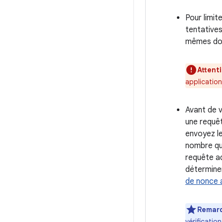
Pour limit
tentatives
mêmes don
Attent
application
Avant de v
une requêt
envoyez le
nombre qui
requête ad
déterminer
de nonce 
Remar
vérificatio