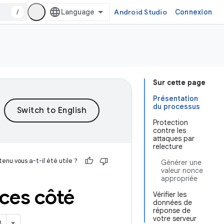
/
Android Studio
Connexion
Sur cette page
Présentation
du processus
Protection
contre les
attaques par
relecture
enu vous a-t-il été utile ?
Générer une
valeur nonce
appropriée
nces côté
Vérifier les
données de
réponse de
votre serveur