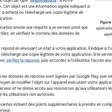
 un objet de type
ResponseData
, à votre
n. Cet objet est une information signée indiquant si
eur a acheté ou téléchargé une copie légitime de
ication.
Figure 
ication envoie une requête à un serveur privé que
applicatio
ôlez, en vérifiant le contenu des données de
appli
 répond en envoyant un état à votre application. Il indique si l'
téléchargé une copie légitime de votre application. Si le serv
ion,
vérifiez la réponse
, puis accordez à l'utilisateur l'accès a
les données de réponse sont signées par Google Play, puis véri
oyen de modifier l'objet sur l'appareil exécutant votre applicat
serveur et ne donne accès aux ressources qu'aux utilisateurs lég
les utilisateurs non autorisés.
ivantes incluent des points supplémentaires à prendre en compte
erveur.