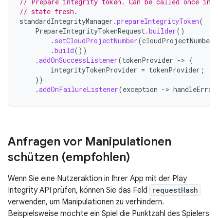
// Prepare integrity token. Can be called once in 
// state fresh.
standardIntegrityManager
.
prepareIntegrityToken
(
PrepareIntegrityTokenRequest
.
builder
()
.
setCloudProjectNumber
(
cloudProjectNumber
)
.
build
())
.
addOnSuccessListener
(
tokenProvider
->
{
integrityTokenProvider
=
tokenProvider
;
})
.
addOnFailureListener
(
exception
->
handleError
Anfragen vor Manipulationen
schützen (empfohlen)
Wenn Sie eine Nutzeraktion in Ihrer App mit der Play
Integrity API prüfen, können Sie das Feld
requestHash
verwenden, um Manipulationen zu verhindern.
Beispielsweise möchte ein Spiel die Punktzahl des Spielers