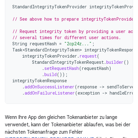
StandardIntegrityTokenProvider
integrityTokenProvi
// See above how to prepare integrityTokenProvider
// Request integrity token by providing a user acti
// several times for different user actions.
String
requestHash
=
"2cp24z..."
;
Task<StandardIntegrityToken>
integrityTokenRespons
integrityTokenProvider
.
request
(
StandardIntegrityTokenRequest
.
builder
()
.
setRequestHash
(
requestHash
)
.
build
());
integrityTokenResponse
.
addOnSuccessListener
(
response
->
sendToServer
.
addOnFailureListener
(
exception
->
handleError
Wenn Ihre App den gleichen Tokenanbieter zu lange
verwendet, kann der Tokenanbieter ablaufen, was bei der
nächsten Tokenanfrage zum Fehler