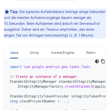
Tipp
:Die typische Aufwärmlatenz beträgt einige Sekunden
und die meisten Aufwärmvorgänge dauern weniger als
10 Sekunden. Beim Aufwärmen wird jedoch ein Serveraufruf
ausgelöst. Daher wird ein Timeout empfohlen, das einen
langen Tail von Anfragen berücksichtigt (z. B. 1 Minute).
Java
Unity
Unreal Engine
Nativ
import
com.google.android.gms.tasks.Task
;
// Create an instance of a manager.
StandardIntegrityManager
standardIntegrityManager
=
IntegrityManagerFactory
.
createStandard
(
applica
StandardIntegrityTokenProvider
integrityTokenProvi
long
cloudProjectNumber
=
...;