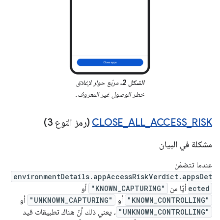
الشكل 2.
مربّع حوار لإغلاق
خطر الوصول غير المعروف.
RISK
_
ACCESS
_
ALL
_
CLOSE
(رمز النوع 3)
مشكلة في البيان
عندما تتضمّن
environmentDetails.appAccessRiskVerdict.appsDet
ected
أيًا من
"KNOWN_CAPTURING"
أو
"KNOWN_CONTROLLING"
أو
"UNKNOWN_CAPTURING"
أو
"UNKNOWN_CONTROLLING"
، يعني ذلك أنّ هناك تطبيقات قيد