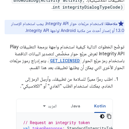
التطبيقات الكلاسيكية):
showDialog(Activity activity,
.
int integrityDialogTypeCode)
ملاحظة:
لاستخدام مربّعات حوار Integrity API، يجب استخدام الإصدار
1.3.0 أو إصدار أحدث من مكتبة Android لواجهة Integrity API.
توضّح الخطوات التالية كيفية استخدام واجهة برمجة التطبيقات Play
Integrity API لعرض مربّع حوار مخصَّص لتصدير البيانات الناقصة
باستخدام رمز مربّع الحوار
GET_LICENSED
. يتم إدراج رموز مربّعات
الحوار الأخرى التي يمكن أن يطلبها تطبيقك بعد هذا القسم.
اطلب رمزًا مميزًا للسلامة من تطبيقك، وأرسِل الرمز إلى
الخادم. يمكنك استخدام الطلب "العادي" أو "الكلاسيكي".
Kotlin
Java
المزيد
// Request an integrity token
val
tokenResponse
:
StandardIntegrityToken
=
r