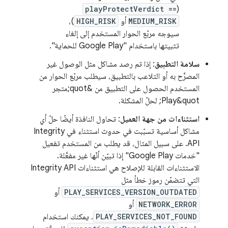
playProtectVerdict ==
(
MEDIUM_RISK
أو
HIGH_RISK
)،
سيوجه مربّع الحوار المستخدم إلى إلغاء
تثبيتها باستخدام "Google Play للحماية".
سلامة التطبيق
: إذا تم رصد مشاكل مثل الوصول غير
المصرَّح به أو التلاعب بالتطبيق، سيطلب مربّع الحوار من
المستخدم الحصول على التطبيق من &quot;متجر
Play&quot; لحلّ المشكلة.
استثناءات من جهة العميل
: تحاول النافذة أيضًا حلّ أي
مشاكل أساسية تسبّبت في حدوث استثناء في Integrity
API. على سبيل المثال، قد يطلب من المستخدم تفعيل
"خدمات Google Play" إذا تبيّن أنّها غير مفعَّلة.
الاستثناءات القابلة للإصلاح هي استثناءات Integrity API
التي تتضمّن رموز خطأ مثل
PLAY_SERVICES_VERSION_OUTDATED
أو
NETWORK_ERROR
أو
PLAY_SERVICES_NOT_FOUND
. يمكنك استخدام