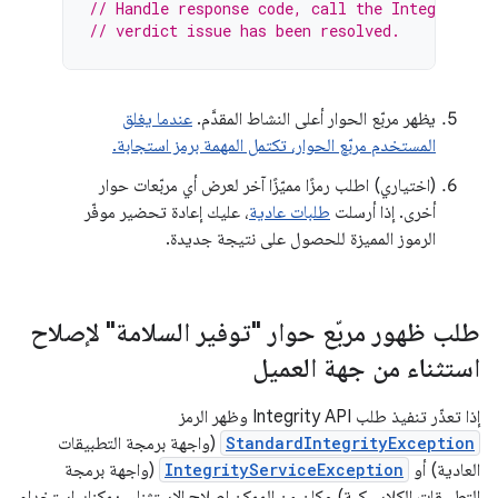
// Handle response code, call the Integrity A
// verdict issue has been resolved. 
يظهر مربّع الحوار أعلى النشاط المقدَّم.
عندما يغلق
المستخدم مربّع الحوار، تكتمل المهمة برمز استجابة.
(اختياري) اطلب رمزًا مميّزًا آخر لعرض أي مربّعات حوار
أخرى. إذا أرسلت
طلبات عادية
، عليك إعادة تحضير موفّر
الرموز المميزة للحصول على نتيجة جديدة.
طلب ظهور مربّع حوار "توفير السلامة" لإصلاح
استثناء من جهة العميل
إذا تعذّر تنفيذ طلب Integrity API وظهر الرمز
StandardIntegrityException
(واجهة برمجة التطبيقات
العادية) أو
IntegrityServiceException
(واجهة برمجة
التطبيقات الكلاسيكية) وكان من الممكن إصلاح الاستثناء، يمكنك استخدام