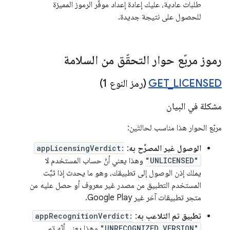
طلبات عادية، عليك إعادة إعداد موفّر الرموز المميزة
للحصول على نتيجة جديدة.
رموز مربّع حوار التحقّق من السلامة
LICENSED
_
GET
(رمز النوع 1)
مشكلة في البيان
مربّع الحوار هذا مناسب لحالتَين:
الوصول غير المصرَّح به
:
appLicensingVerdict:
"UNLICENSED"
وهذا يعني أنّ حساب المستخدم لا
يملك إذن الوصول إلى تطبيقك، وهو ما يحدث إذا ثبَّت
المستخدم التطبيق من مصدر غير معروف أو حصل عليه من
متجر تطبيقات آخر غير Google Play.
تطبيق تم التلاعب به
:
appRecognitionVerdict:
"UNRECOGNIZED_VERSION"
وهذا يعني أنّه تم