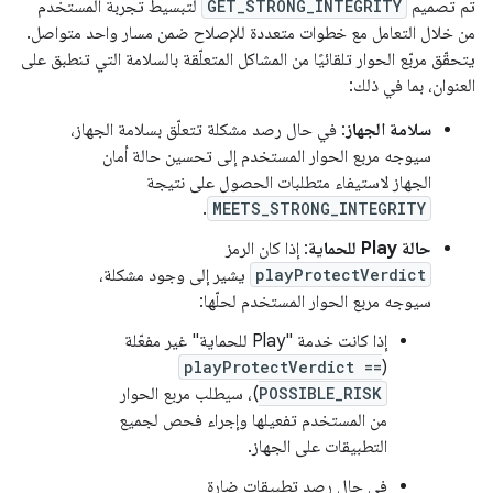
تم تصميم
GET_STRONG_INTEGRITY
لتبسيط تجربة المستخدم
من خلال التعامل مع خطوات متعددة للإصلاح ضمن مسار واحد متواصل.
يتحقّق مربّع الحوار تلقائيًا من المشاكل المتعلّقة بالسلامة التي تنطبق على
العنوان، بما في ذلك:
سلامة الجهاز
: في حال رصد مشكلة تتعلّق بسلامة الجهاز،
سيوجه مربع الحوار المستخدم إلى تحسين حالة أمان
الجهاز لاستيفاء متطلبات الحصول على نتيجة
.
MEETS_STRONG_INTEGRITY
حالة Play للحماية
: إذا كان الرمز
playProtectVerdict
يشير إلى وجود مشكلة،
سيوجه مربع الحوار المستخدم لحلّها:
إذا كانت خدمة "Play للحماية" غير مفعّلة
playProtectVerdict ==
(
POSSIBLE_RISK
)، سيطلب مربع الحوار
من المستخدم تفعيلها وإجراء فحص لجميع
التطبيقات على الجهاز.
في حال رصد تطبيقات ضارة