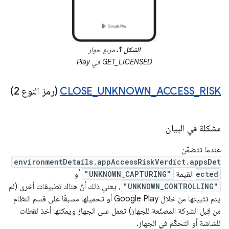
الشكل 1.
مربع حوار
GET_LICENSED في Play
RISK
_
ACCESS
_
UNKNOWN
_
CLOSE
(رمز النوع 2)
مشكلة في البيان
عندما تتضمّن
environmentDetails.appAccessRiskVerdict.appsDet
ected
القيمة
"UNKNOWN_CAPTURING"
أو
"UNKNOWN_CONTROLLING"
، يعني ذلك أنّ هناك تطبيقات أخرى (لم
يتم تثبيتها من خلال Google Play أو تحميلها مسبقًا على قسم النظام
من قِبل الشركة المصنّعة للجهاز) تعمل على الجهاز ويمكنها أخذ لقطات
للشاشة أو التحكّم في الجهاز.