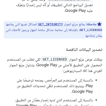
تعديل البرنامج الثنائي لتطبيقك أو أنّه ليس إصدارًا يتعرّف
عليه Google Play.
ملاحظة:
يعالج مربّع الحوار
المشاكل نفسها التي يعالجها
GET_INTEGRITY
، بالإضافة إلى معالجة مشاكل سلامة الجهاز ورموز الأخطاء التي
GET_LICENSED
يمكن إصلاحها.
تصدير البيانات الناقصة
يمكنك عرض مربّع الحوار
GET_LICENSED
لكي تطلب من المستخدم
الحصول على التطبيق الأصلي من Google Play. يتناول مربّع الحوار
الفردي هذا كلا السيناريوهَين:
بالنسبة إلى المستخدم
غير المرخَّص
، يمنحه ترخيصًا على
Play. ويتيح ذلك للمستخدم تلقّي تحديثات التطبيق من
Google Play.
بالنسبة إلى المستخدم الذي لديه إصدار
معدَّل
من التطبيق،
يوجّهه إلى تثبيت الإصدار غير المعدَّل من Google Play.