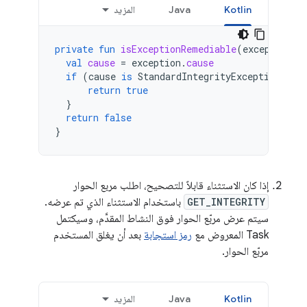
Kotlin
Java
المزيد
private
fun
isExceptionRemediable
(
exception
:
val
cause
=
exception
.
cause
if
(
cause
is
StandardIntegrityException
&&
return
true
}
return
false
}
إذا كان الاستثناء قابلاً للتصحيح، اطلب مربع الحوار
GET_INTEGRITY
باستخدام الاستثناء الذي تم عرضه.
سيتم عرض مربّع الحوار فوق النشاط المقدَّم، وسيكتمل
Task المعروض مع
رمز استجابة
بعد أن يغلق المستخدم
مربّع الحوار.
Kotlin
Java
المزيد