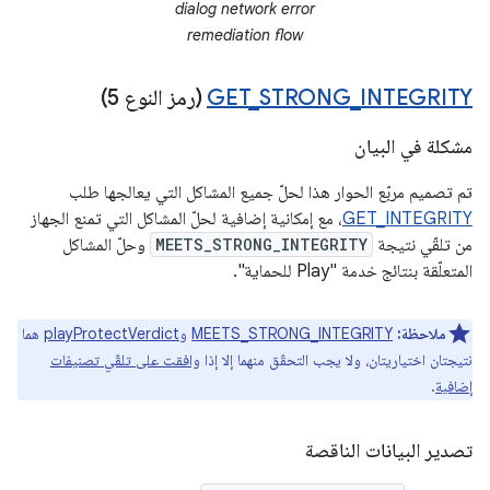
dialog network error
remediation flow
INTEGRITY
_
STRONG
_
GET
(رمز النوع 5)
مشكلة في البيان
تم تصميم مربّع الحوار هذا لحلّ جميع المشاكل التي يعالجها طلب
GET_INTEGRITY
، مع إمكانية إضافية لحلّ المشاكل التي تمنع الجهاز
من تلقّي نتيجة
MEETS_STRONG_INTEGRITY
وحلّ المشاكل
المتعلّقة بنتائج خدمة "Play للحماية".
ملاحظة:
MEETS_STRONG_INTEGRITY
و
playProtectVerdict
هما
نتيجتان اختياريتان، ولا يجب التحقّق منهما إلا إذا
وافقت على تلقّي تصنيفات
إضافية
.
تصدير البيانات الناقصة