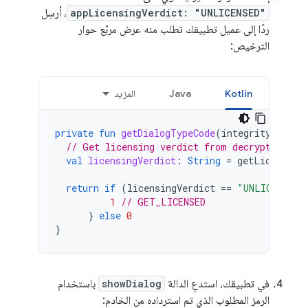
appLicensingVerdict: "UNLICENSED"
، أرسِل
ردًا إلى عميل تطبيقك تطلب منه عرض مربّع حوار
الترخيص:
Kotlin
Java
المزيد
private
fun
getDialogTypeCode
(
integrityToken
:
// Get licensing verdict from decrypted and
val
licensingVerdict
:
String
=
getLicensing
return
if
(
licensingVerdict
==
"UNLICENSED"
1
// GET_LICENSED
}
else
0
}
في تطبيقك، استدعِ الدالة
showDialog
باستخدام
الرمز المطلوب الذي تم استرداده من الخادم: