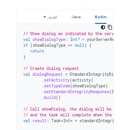
Kotlin
Java
المزيد
// Show dialog as indicated by the server
val
showDialogType
:
Int?
=
yourServerResponse
if
(
showDialogType
==
null
)
{
return
}
// Create dialog request
val
dialogRequest
=
StandardIntegrityDialogReq
.
setActivity
(
activity
)
.
setTypeCode
(
showDialogType
)
.
setStandardIntegrityResponse
(
Standar
.
build
()
// Call showDialog, the dialog will be shown o
// and the task will complete when the dialog
val
result
:
Task<Int>
=
standardIntegrityMana