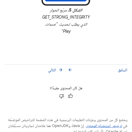
الشكل 5.
مربّع الحوار
GET_STRONG_INTEGRITY
الذي يطلب تحديث "خدمات
Play"
السابق
التالي
arrow_forward
arrow_back
هل كان المحتوى مفيدًا؟
يخضع كل من المحتوى وعيّنات التعليمات البرمجية في هذه الصفحة للتراخيص الموضحّة
في
ترخيص استخدام المحتوى
. إنّ Java وOpenJDK هما علامتان تجاريتان مسجَّلتان
لشركة Oracle و/أو الشركات التابعة لها.