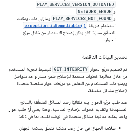
PLAY_SERVICES_VERSION_OUTDATED
و
NETWORK_ERROR
و
PLAY_SERVICES_NOT_FOUND
وما إلى ذلك. يمكنك
استخدام طريقة
exception.isRemediable()
للتحقّق مما إذا كان يمكن إصلاح الاستثناء من خلال مربّع
الحوار.
تصدير البيانات الناقصة
تم تصميم مربّع الحوار
GET_INTEGRITY
لتبسيط تجربة المستخدم
من خلال معالجة خطوات متعددة للإصلاح ضمن مسار واحد متواصل.
ويمنع ذلك المستخدم من التفاعل مع مربّعات حوار منفصلة متعددة
لإصلاح مشاكل مختلفة.
عند طلب مربّع الحوار، يتم تلقائيًا رصد المشاكل المتعلّقة بالنتائج
المستهدَفة وتقديم خطوات الإصلاح المناسبة. وهذا يعني أنّ طلب حوار
واحد يمكنه معالجة مشاكل متعددة في الوقت نفسه، بما في ذلك:
سلامة الجهاز
: في حال رصد مشكلة تتعلّق بسلامة الجهاز،