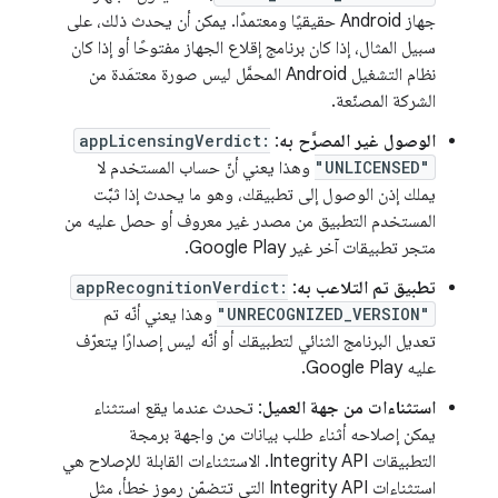
جهاز Android حقيقيًا ومعتمدًا. يمكن أن يحدث ذلك، على
سبيل المثال، إذا كان برنامج إقلاع الجهاز مفتوحًا أو إذا كان
نظام التشغيل Android المحمَّل ليس صورة معتمَدة من
الشركة المصنّعة.
الوصول غير المصرَّح به
:
appLicensingVerdict:
"UNLICENSED"
وهذا يعني أنّ حساب المستخدم لا
يملك إذن الوصول إلى تطبيقك، وهو ما يحدث إذا ثبَّت
المستخدم التطبيق من مصدر غير معروف أو حصل عليه من
متجر تطبيقات آخر غير Google Play.
تطبيق تم التلاعب به
:
appRecognitionVerdict:
"UNRECOGNIZED_VERSION"
وهذا يعني أنّه تم
تعديل البرنامج الثنائي لتطبيقك أو أنّه ليس إصدارًا يتعرّف
عليه Google Play.
استثناءات من جهة العميل
: تحدث عندما يقع استثناء
يمكن إصلاحه أثناء طلب بيانات من واجهة برمجة
التطبيقات Integrity API. الاستثناءات القابلة للإصلاح هي
استثناءات Integrity API التي تتضمّن رموز خطأ، مثل