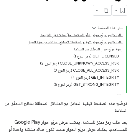
على هذه الصفحة
طلب ظهور مربّع حوار بشأن السلامة لحلّ مشكلة في النتيجة
طلب ظهور مربّع حوار "توفير السلامة" لإصلاح استثناء من جهة العميل
رموز مربّع حوار التحقّق من السلامة
‫GET_LICENSED (رمز النوع 1)
‫CLOSE_UNKNOWN_ACCESS_RISK (رمز النوع 2)
‫CLOSE_ALL_ACCESS_RISK (رمز النوع 3)
com.go
‫GET_INTEGRITY (رمز النوع 4)
‫GET_STRONG_INTEGRITY (رمز النوع 5)
توضّح هذه الصفحة كيفية التعامل مع المشاكل المتعلّقة بنتائج التحقّق من
السلامة.
بعد طلب رمز مميّز للسلامة، يمكنك عرض مربّع حوار Google Play
للمستخدم. يمكنك عرض مربّع الحوار عندما تكون هناك مشكلة واحدة أو