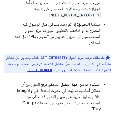
سيوجه مربع الحوار المستخدم إلى تحسين حالة أمان
الجهاز لاستيفاء متطلبات الحصول على نتيجة
.
MEETS_DEVICE_INTEGRITY
سلامة التطبيق
: إذا تم رصد مشاكل، مثل الوصول غير
المصرّح به أو التلاعب بالتطبيق، سيوجه مربّع الحوار
المستخدمين إلى تنزيل التطبيق من "متجر Play" لحلّ هذه
المشاكل.
ملاحظة:
يرصد مربّع الحوار
تلقائيًا ويحاول حلّ مشاكل
GET_INTEGRITY
متعدّدة في النتائج عند الطلب. لحلّ المشاكل المتعلّقة بترخيص الحساب أو سلامة
التطبيق فقط، ننصحك باستخدام مربّع الحوار
.
GET_LICENSED
استثناءات من جهة العميل
: يتحقّق مربّع الحوار من أي
مشاكل أساسية تسبّبت في حدوث استثناء في Integrity
API ويحاول حلّها. على سبيل المثال، قد تطلب من
المستخدم تحديث إصدار قديم من "خدمات Google
Play".