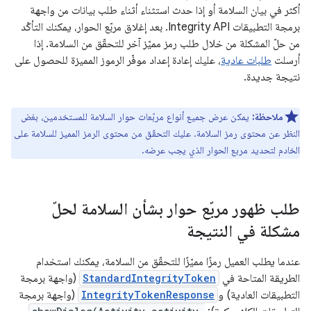
أكثر في بيان السلامة أو إذا حدث استثناء أثناء طلب بيانات من واجهة
برمجة التطبيقات Integrity API. بعد إغلاق مربّع الحوار، يمكنك التأكّد
من حلّ المشكلة من خلال طلب رمز مميّز آخر للتحقّق من السلامة. إذا
أرسلت
طلبات عادية
، عليك إعادة إعداد موفّر الرموز المميزة للحصول على
نتيجة جديدة.
ملاحظة:
يمكن عرض جميع أنواع مربّعات حوار السلامة للمستخدمين، بغض
النظر عن محتوى رمز السلامة. عليك التحقّق من محتوى الرمز المميز للسلامة على
الخادم لتحديد مربع الحوار الذي يجب عرضه.
طلب ظهور مربّع حوار بشأن السلامة لحلّ
مشكلة في النتيجة
عندما يطلب العميل رمزًا مميّزًا للتحقّق من السلامة، يمكنك استخدام
الطريقة المتاحة في
StandardIntegrityToken
(واجهة برمجة
التطبيقات العادية) و
IntegrityTokenResponse
(واجهة برمجة