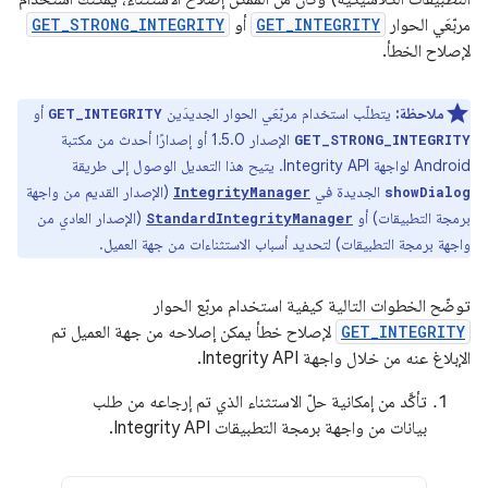
مربّعَي الحوار
GET_INTEGRITY
أو
GET_STRONG_INTEGRITY
لإصلاح الخطأ.
ملاحظة:
يتطلّب استخدام مربّعَي الحوار الجديدَين
أو
GET_INTEGRITY
الإصدار 1.5.0 أو إصدارًا أحدث من مكتبة
GET_STRONG_INTEGRITY
Android لواجهة Integrity API. يتيح هذا التعديل الوصول إلى طريقة
الجديدة في
(الإصدار القديم من واجهة
IntegrityManager
showDialog
برمجة التطبيقات) أو
(الإصدار العادي من
StandardIntegrityManager
واجهة برمجة التطبيقات) لتحديد أسباب الاستثناءات من جهة العميل.
توضّح الخطوات التالية كيفية استخدام مربّع الحوار
GET_INTEGRITY
لإصلاح خطأ يمكن إصلاحه من جهة العميل تم
الإبلاغ عنه من خلال واجهة Integrity API.
تأكَّد من إمكانية حلّ الاستثناء الذي تم إرجاعه من طلب
بيانات من واجهة برمجة التطبيقات Integrity API.