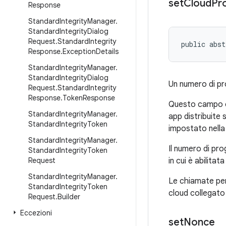
set
Cloud
Pr
Response
Standard
Integrity
Manager
.
Standard
Integrity
Dialog
Request
.
Standard
Integrity
public abst
Response
.
Exception
Details
Standard
Integrity
Manager
.
Standard
Integrity
Dialog
Un numero di pro
Request
.
Standard
Integrity
Response
.
Token
Response
Questo campo è o
Standard
Integrity
Manager
.
app distribuite
Standard
Integrity
Token
impostato nella 
Standard
Integrity
Manager
.
Il numero di pro
Standard
Integrity
Token
Request
in cui è abilitata
Standard
Integrity
Manager
.
Le chiamate pe
Standard
Integrity
Token
cloud collegato 
Request
.
Builder
Eccezioni
set
Nonce