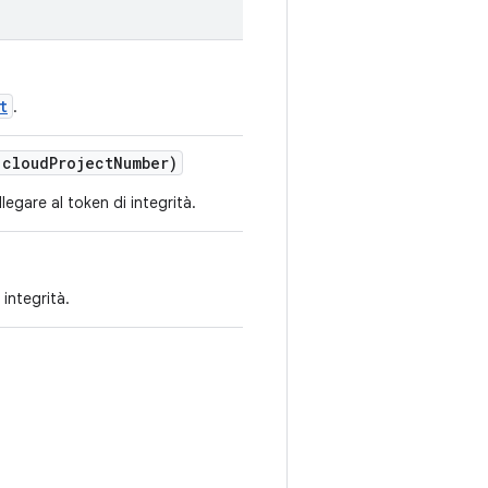
t
.
 cloudProjectNumber)
egare al token di integrità.
 integrità.