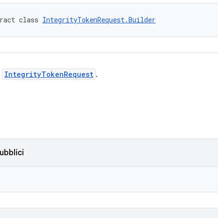
ract class 
IntegrityTokenRequest.Builder
r
IntegrityTokenRequest
.
ubblici