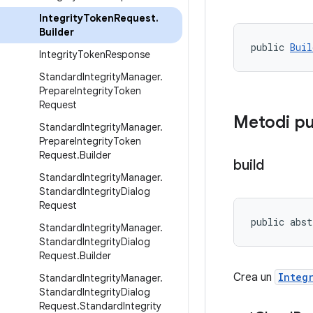
Integrity
Token
Request
.
Builder
public 
Buil
Integrity
Token
Response
Standard
Integrity
Manager
.
Prepare
Integrity
Token
Request
Metodi pu
Standard
Integrity
Manager
.
Prepare
Integrity
Token
Request
.
Builder
build
Standard
Integrity
Manager
.
Standard
Integrity
Dialog
Request
public abst
Standard
Integrity
Manager
.
Standard
Integrity
Dialog
Request
.
Builder
Crea un
Integ
Standard
Integrity
Manager
.
Standard
Integrity
Dialog
Request
.
Standard
Integrity