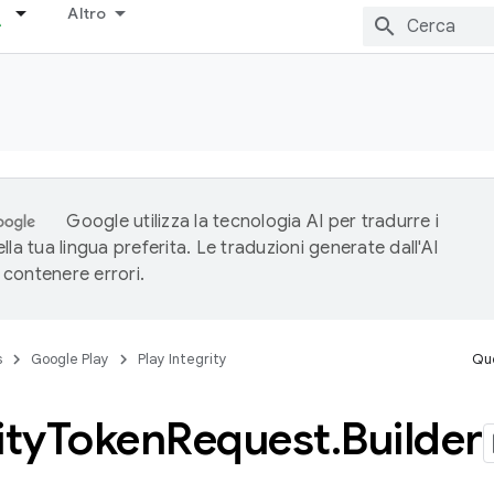
Altro
Google utilizza la tecnologia AI per tradurre i
lla tua lingua preferita. Le traduzioni generate dall'AI
contenere errori.
s
Google Play
Play Integrity
Que
ity
Token
Request
.
Builder