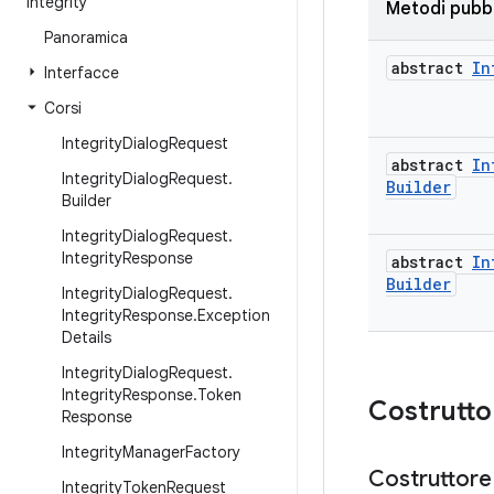
integrity
Metodi pubbl
Panoramica
abstract
In
Interfacce
Corsi
Integrity
Dialog
Request
abstract
In
Integrity
Dialog
Request
.
Builder
Builder
Integrity
Dialog
Request
.
Integrity
Response
abstract
In
Builder
Integrity
Dialog
Request
.
Integrity
Response
.
Exception
Details
Integrity
Dialog
Request
.
Integrity
Response
.
Token
Costrutto
Response
Integrity
Manager
Factory
Costruttore
Integrity
Token
Request