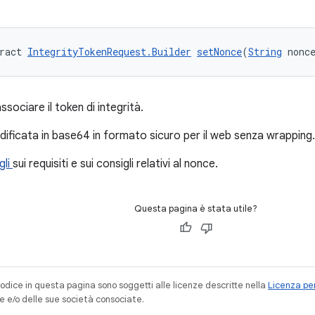
ract 
IntegrityTokenRequest.Builder
setNonce
(
String
 nonc
ssociare il token di integrità.
ificata in base64 in formato sicuro per il web senza wrapping.
gli
sui requisiti e sui consigli relativi al nonce.
Questa pagina è stata utile?
codice in questa pagina sono soggetti alle licenze descritte nella
Licenza per
e e/o delle sue società consociate.