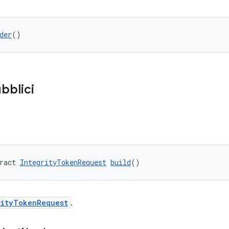
der
()
bblici
ract 
IntegrityTokenRequest
build
()
rityTokenRequest
.