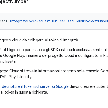
oject
Number
ract 
IntegrityTokenRequest.Builder
setCloudProjectNumbe
getto cloud da collegare al token di integrità.
bbligatorio per le app e gli SDK distribuiti esclusivamente al d
 su Google Play, il numero del progetto cloud è configurato in 
richiesta.
getto Cloud si trova in Informazioni progetto nella console Goo
 l'API Play Integrity.
r
decriptare il token sul server di Google
devono essere autenti
al token in questa richiesta.