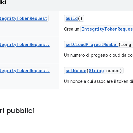
ici
tegrity
Token
Request
build
()
IntegrityTokenReques
Crea un
tegrity
Token
Request
.
setCloudProjectNumber
(long
Un numero di progetto cloud da coll
tegrity
Token
Request
.
setNonce
(
String
nonce)
Un nonce a cui associare il token di
ri pubblici