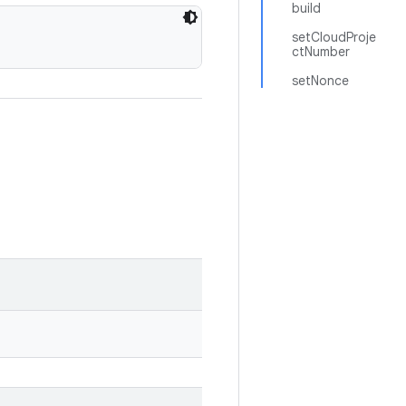
build
setCloudProje
ctNumber
setNonce