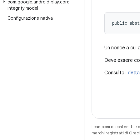
com
.
google
.
android
.
play
.
core
.
integrity
.
model
Configurazione nativa
public abst
Un nonce a cui a
Deve essere cod
Consulta i
detta
I campioni di contenuti e 
marchi registrati di Oracl