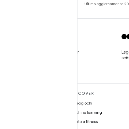
Ultimo aggiornamento 20
X
Segui @GooglePlayBiz per
Legg
notizie e assistenza
set
ULTERIORI
DISCOVER
INFORMAZIONI SU
Videogiochi
ANDROID
Machine learning
Android
Salute e fitness
Android for Enterprise