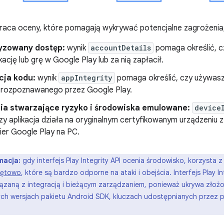
wraca oceny, które pomagają wykrywać potencjalne zagrożenia
yzowany dostęp:
wynik
accountDetails
pomaga określić, c
kację lub grę w Google Play lub za nią zapłacił.
cja kodu:
wynik
appIntegrity
pomaga określić, czy używasz
 rozpoznawanego przez Google Play.
ia stwarzające ryzyko i środowiska emulowane:
device
czy aplikacja działa na oryginalnym certyfikowanym urządzeniu z
Gier Google Play na PC.
macja:
gdy interfejs Play Integrity API ocenia środowisko, korzysta 
zętowo
, które są bardzo odporne na ataki i obejścia. Interfejs Play 
zaną z integracją i bieżącym zarządzaniem, ponieważ ukrywa złoż
ych wersjach pakietu Android SDK, kluczach udostępnianych przez