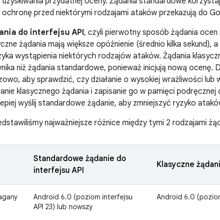
uzyskiwania przydatnej oceny. Żądania standardowe korzystaj
a ochronę przed niektórymi rodzajami ataków przekazują do Go
nia do interfejsu API
, czyli pierwotny sposób żądania ocen 
czne żądania mają większe opóźnienie (średnio kilka sekund), 
zyka wystąpienia niektórych rodzajów ataków. Żądania klasycz
ownika niż żądania standardowe, ponieważ inicjują nową ocenę. 
zowo, aby sprawdzić, czy działanie o wysokiej wrażliwości lub w
nie klasycznego żądania i zapisanie go w pamięci podręcznej
lepiej wyślij standardowe żądanie, aby zmniejszyć ryzyko atakó
zedstawiliśmy najważniejsze różnice między tymi 2 rodzajami żą
Standardowe żądanie do
Klasyczne żądani
interfejsu API
agany
Android 6.0 (poziom interfejsu
Android 6.0 (poziom
API 23) lub nowszy