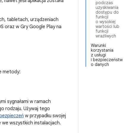
 nawet jeśli aplikacja została
podczas
uzyskiwania
dostępu do
funkcji
ch, tabletach, urządzeniach
o wysokiej
wartości lub
OS oraz w Gry Google Play na
funkcji
wrażliwych
Warunki
korzystania
z usługi
i bezpieczeństw
o danych
ne metody:
innymi sygnałami w ramach
ego rodzaju. Używaj tego
bezpieczeń
w przypadku swojej
e we wszystkich instalacjach.