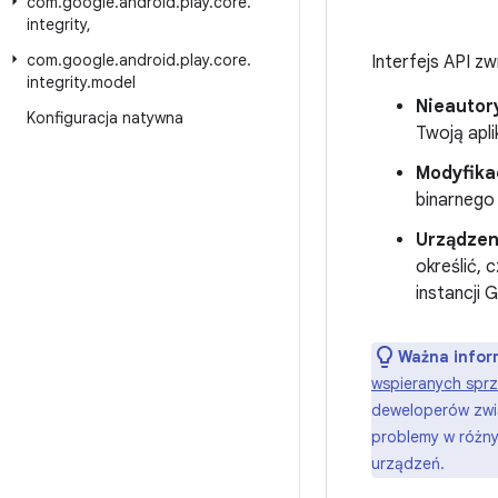
com
.
google
.
android
.
play
.
core
.
integrity
,
com
.
google
.
android
.
play
.
core
.
Interfejs API z
integrity
.
model
Nieautor
Konfiguracja natywna
Twoją apli
Modyfika
binarnego
Urządzen
określić, 
instancji 
Ważna infor
wspieranych spr
deweloperów zwią
problemy w różn
urządzeń.