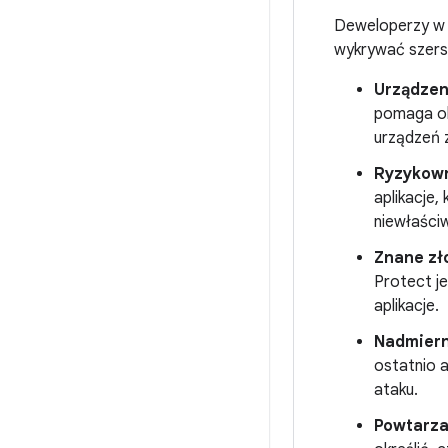
Deweloperzy w 
wykrywać szers
Urządzen
pomaga ok
urządzeń 
Ryzykown
aplikacje
niewłaści
Znane zł
Protect je
aplikacje.
Nadmiern
ostatnio 
ataku.
Powtarza