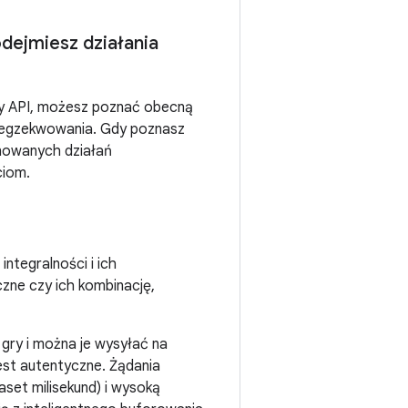
dejmiesz działania
ity API, możesz poznać obecną
z egzekwowania. Gdy poznasz
anowanych działań
ciom.
ntegralności i ich
zne czy ich kombinację,
b gry i można je wysyłać na
jest autentyczne. Żądania
set milisekund) i wysoką