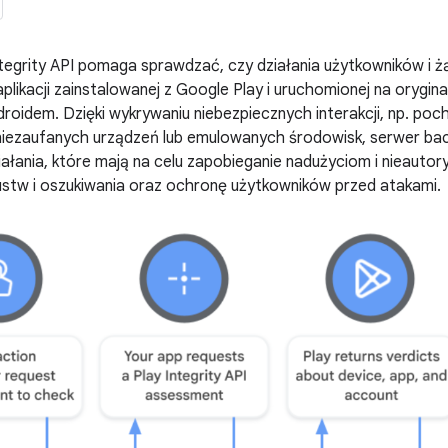
Integrity API pomaga sprawdzać, czy działania użytkowników i
aplikacji zainstalowanej z Google Play i uruchomionej na orygin
droidem. Dzięki wykrywaniu niebezpiecznych interakcji, np. 
ji, niezaufanych urządzeń lub emulowanych środowisk, serwer
ałania, które mają na celu zapobieganie nadużyciom i nieaut
ustw i oszukiwania oraz ochronę użytkowników przed atakami.