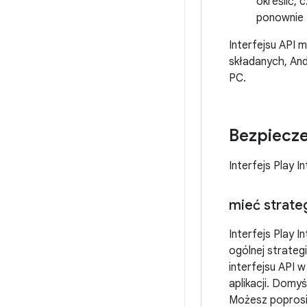
określić, 
ponownie 
Interfejsu API 
składanych, And
PC.
Bezpiecz
Interfejs Play I
mieć strate
Interfejs Play I
ogólnej strateg
interfejsu API 
aplikacji. Domy
Możesz popros