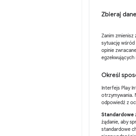
Zbieraj dan
Zanim zmienisz 
sytuację wśród
opinie zwracan
egzekwujących 
Określ spos
Interfejs Play I
otrzymywania. N
odpowiedź z oc
Standardowe ż
żądanie, aby sp
standardowe cha