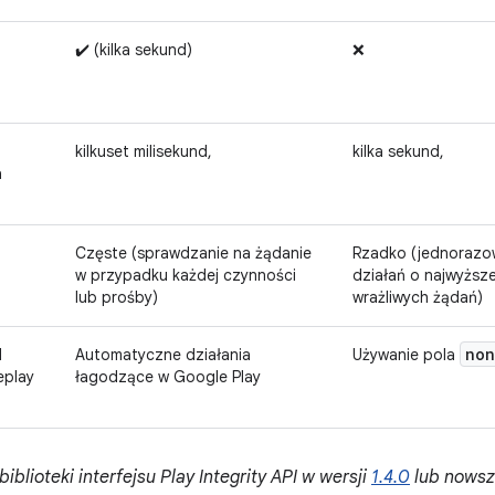
✔️ (kilka sekund)
❌
kilkuset milisekund,
kilka sekund,
a
Częste (sprawdzanie na żądanie
Rzadko (jednorazo
w przypadku każdej czynności
działań o najwyższe
lub prośby)
wrażliwych żądań)
non
d
Automatyczne działania
Używanie pola
eplay
łagodzące w Google Play
blioteki interfejsu Play Integrity API w wersji
1.4.0
lub nowsz