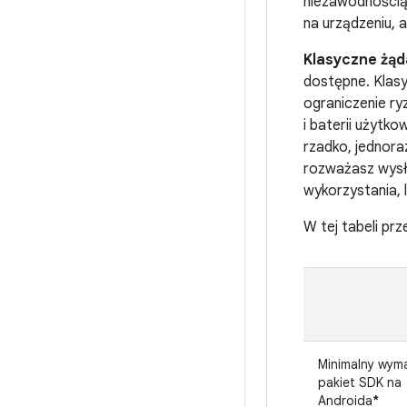
niezawodnością 
na urządzeniu, 
Klasyczne żąda
dostępne. Klasy
ograniczenie ry
i baterii użytk
rzadko, jednora
rozważasz wysła
wykorzystania, 
W tej tabeli pr
Minimalny wym
pakiet SDK na
Androida
*