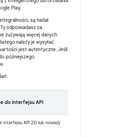
ą z inteligentnego buforowania
ogle Play.
integralności, są nadal
a Ty odpowiadasz za
ne zużywają więcej danych
Dlatego należy je wysyłać
artości jest autentyczne. Jeśli
 do późniejszego
w.
dań:
e do interfejsu API
 interfejsu API 23) lub nowszy