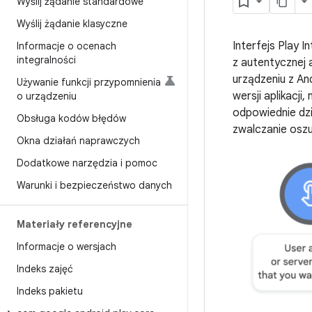
Wyślij żądanie standardowe
Wyślij żądanie klasyczne
Interfejs Play 
Informacje o ocenach
integralności
z autentycznej 
urządzeniu z An
Używanie funkcji przypomnienia
wersji aplikac
o urządzeniu
odpowiednie dzi
Obsługa kodów błędów
zwalczanie osz
Okna działań naprawczych
Dodatkowe narzędzia i pomoc
Warunki i bezpieczeństwo danych
Materiały referencyjne
Informacje o wersjach
Indeks zajęć
Indeks pakietu