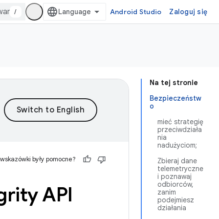
/
Android Studio
Zaloguj się
Na tej stronie
Bezpieczeństw
o
mieć strategię
przeciwdziała
nia
nadużyciom;
 wskazówki były pomocne?
Zbieraj dane
telemetryczne
i poznawaj
odbiorców,
grity API
zanim
podejmiesz
działania