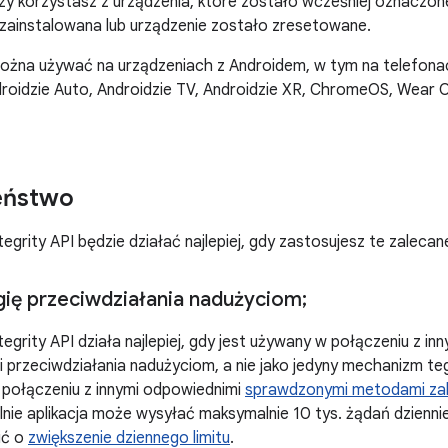
czy korzystasz z urządzenia, które zostało wcześniej oznaczone,
zainstalowana lub urządzenie zostało zresetowane.
można używać na urządzeniach z Androidem, w tym na telefona
roidzie Auto, Androidzie TV, Androidzie XR, ChromeOS, Wear 
eństwo
ntegrity API będzie działać najlepiej, gdy zastosujesz te zaleca
gię przeciwdziałania nadużyciom;
ntegrity API działa najlepiej, gdy jest używany w połączeniu z 
ii przeciwdziałania nadużyciom, a nie jako jedyny mechanizm t
w połączeniu z innymi odpowiednimi
sprawdzonymi metodami za
ślnie aplikacja może wysyłać maksymalnie 10 tys. żądań dzienni
ić o
zwiększenie dziennego limitu
.