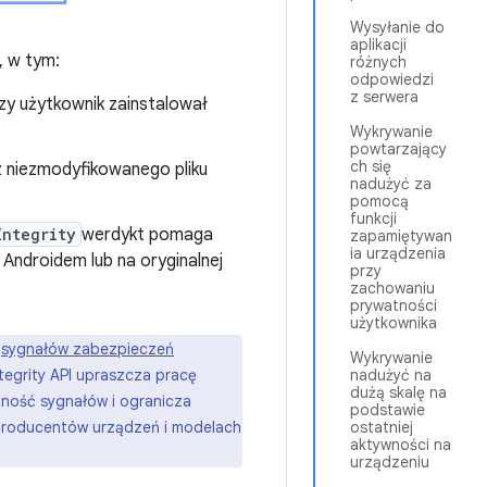
Wysyłanie do
aplikacji
, w tym:
różnych
odpowiedzi
z serwera
zy użytkownik zainstalował
Wykrywanie
powtarzający
ch się
 niezmodyfikowanego pliku
nadużyć za
pomocą
funkcji
Integrity
werdykt pomaga
zapamiętywan
ia urządzenia
 Androidem lub na oryginalnej
przy
zachowaniu
prywatności
użytkownika
z
sygnałów zabezpieczeń
Wykrywanie
nadużyć na
Integrity API upraszcza pracę
dużą skalę na
oność sygnałów i ogranicza
podstawie
ostatniej
 producentów urządzeń i modelach
aktywności na
urządzeniu