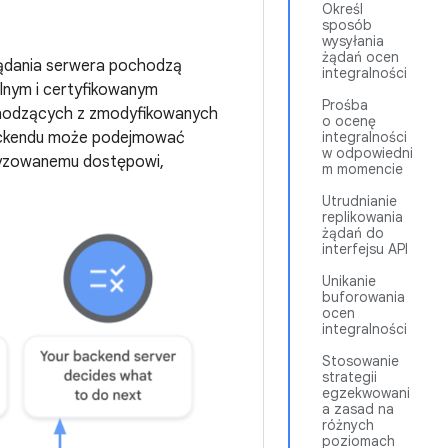
Określ
sposób
wysyłania
żądań ocen
 żądania serwera pochodzą
integralności
alnym i certyfikowanym
Prośba
pochodzących z zmodyfikowanych
o ocenę
 backendu może podejmować
integralności
w odpowiedni
oryzowanemu dostępowi,
m momencie
Utrudnianie
replikowania
żądań do
interfejsu API
Unikanie
buforowania
ocen
integralności
Stosowanie
strategii
egzekwowani
a zasad na
różnych
poziomach