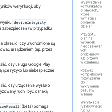
Wyświetlanie
komunikatów
ików weryfikacji, aby
o błędach,
które
wymagają
podjęcia
wyniku
deviceIntegrity
działań
je zabezpieczeń (w przypadku
Przygotuj
plan na
wypadek
 określić, czy uruchomione są
nieoczekiwan
erować urządzeniem (np. przez
ych
problemów
lub przerw
w działaniu
lić, czy usługa Google Play
Rozważ
ające ryzyko lub niebezpieczne
kompleksowe
rozwiązania
do
lić, czy urządzenie wysłało
wykrywania
oszustw
yzowany ruch i być oznaką
w firmie
Weryfikacja
ryzykownego
iceRecall
(beta) pomaga
ruchu