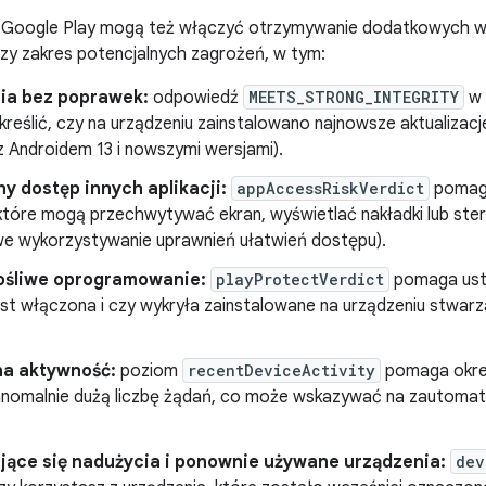
Google Play mogą też włączyć otrzymywanie dodatkowych wyn
zy zakres potencjalnych zagrożeń, w tym:
ia bez poprawek:
odpowiedź
MEETS_STRONG_INTEGRITY
w 
reślić, czy na urządzeniu zainstalowano najnowsze aktualizac
z Androidem 13 i nowszymi wersjami).
y dostęp innych aplikacji:
appAccessRiskVerdict
pomaga
, które mogą przechwytywać ekran, wyświetlać nakładki lub st
we wykorzystywanie uprawnień ułatwień dostępu).
ośliwe oprogramowanie:
playProtectVerdict
pomaga usta
st włączona i czy wykryła zainstalowane na urządzeniu stwarz
a aktywność:
poziom
recentDeviceActivity
pomaga okreś
anomalnie dużą liczbę żądań, co może wskazywać na zautomat
jące się nadużycia i ponownie używane urządzenia:
dev