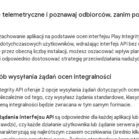
e telemetryczne i poznawaj odbiorców
,
zanim po
zachowanie aplikacji na podstawie ocen interfejsu Play Integr
 dotychczasowych użytkowników, wdrażając interfejs API be
e przez obecną liczbę instalacji, możesz oszacować wpływ pl
i odpowiednio dostosować strategię przeciwdziałania naduży
ób wysyłania żądań ocen integralności
ntegrity API oferuje 2 opcje wysyłania żądań dotyczących ocen i
iezależnie od tego, czy wysyłasz żądania standardowe, klasyc
eną integralności będzie zwracana w tym samym formacie.
ądania interfejsu API
są odpowiednie dla każdej aplikacji lu
rawdzić, czy każde działanie użytkownika lub żądanie serwera 
rakteryzują się najkrótszym czasem oczekiwania (średnio kilka