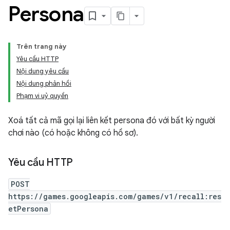
Persona
Trên trang này
Yêu cầu HTTP
Nội dung yêu cầu
Nội dung phản hồi
Phạm vi uỷ quyền
Xoá tất cả mã gọi lại liên kết persona đó với bất kỳ người
chơi nào (có hoặc không có hồ sơ).
Yêu cầu HTTP
POST
https://games.googleapis.com/games/v1/recall:res
etPersona