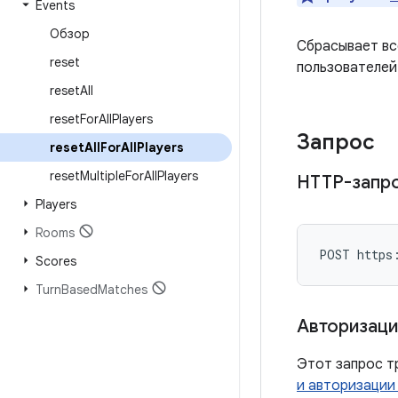
Events
Обзор
Сбрасывает вс
reset
пользователей
reset
All
reset
For
All
Players
Запрос
reset
All
For
All
Players
reset
Multiple
For
All
Players
HTTP-запр
Players
Rooms
POST https
Scores
Turn
Based
Matches
Авторизаци
Этот запрос т
и авторизации