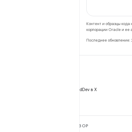
Контент и образцы кода
корпорации Oracle и ее
Последнее обновление:
X
Читайте @AndroidDev в X
ПОДРОБНЕЕ ОБ ОС
ОБЗОР
ANDROID