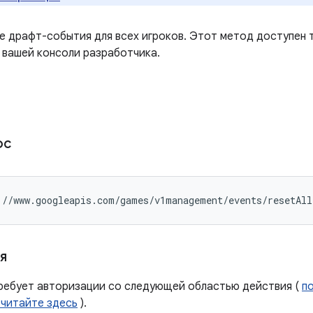
е драфт-события для всех игроков. Этот метод доступен т
 вашей консоли разработчика.
ос
://www.googleapis.com/games/v1management/events/resetAll
я
ребует авторизации со следующей областью действия (
п
 читайте здесь
).