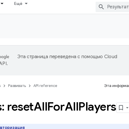
Ещё
Эта страница переведена с помощью
Cloud
 API
.
s
Развивать
API reference
Эта информац
: reset
All
For
All
Players
вторизация