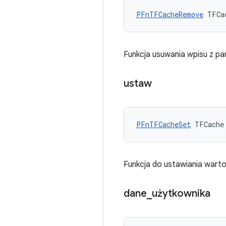
PFnTFCacheRemove
 TFCa
Funkcja usuwania wpisu z pa
ustaw
PFnTFCacheSet
 TFCache
Funkcja do ustawiania warto
dane
_
użytkownika