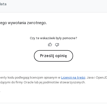
data
dego wywołania zwrotnego.
Czy te wskazówki były pomocne?
Prześlij opinię
menty kodu podlegają licencjom opisanym w
Licencji na treści
. Java i OpenJ
ącymi do firmy Oracle lub jej podmiotów stowarzyszonych.
.