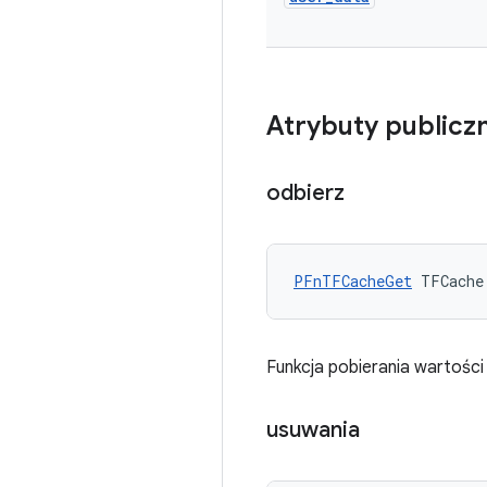
Atrybuty publicz
odbierz
PFnTFCacheGet
 TFCache
Funkcja pobierania wartości 
usuwania