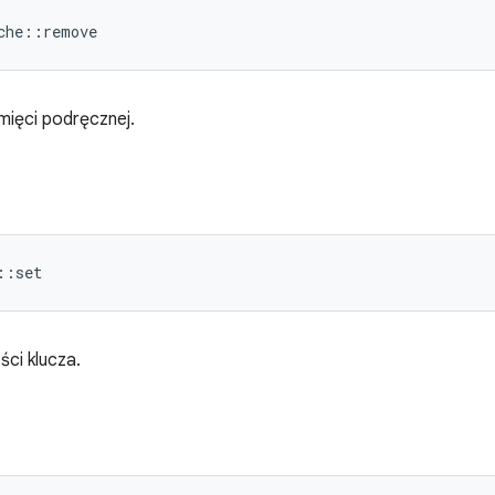
che::remove
mięci podręcznej.
::set
ści klucza.