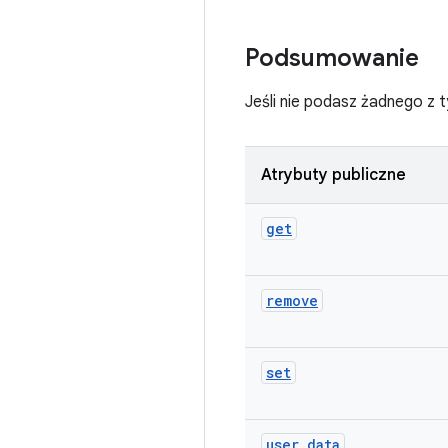
Podsumowanie
Jeśli nie podasz żadnego z
Atrybuty publiczne
get
remove
set
user
_
data