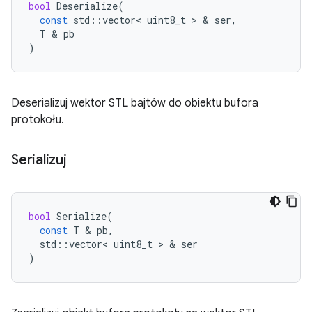
bool
Deserialize
(
const
std
::
vector
<
uint8_t
>
&
ser
,
T
&
pb
)
Deserializuj wektor STL bajtów do obiektu bufora
protokołu.
Serializuj
bool
Serialize
(
const
T
&
pb
,
std
::
vector
<
uint8_t
>
&
ser
)