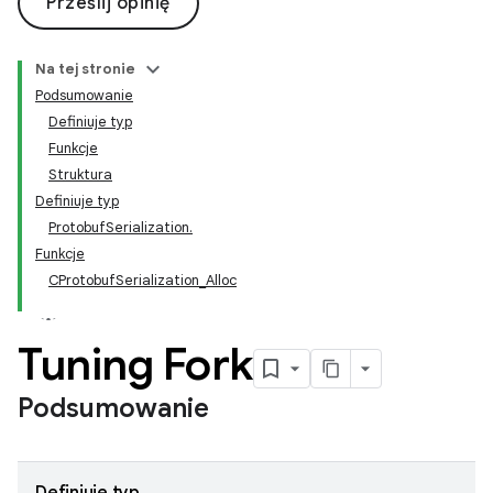
Prześlij opinię
Na tej stronie
Podsumowanie
Definiuje typ
Funkcje
Struktura
Definiuje typ
ProtobufSerialization.
Funkcje
CProtobufSerialization_Alloc
Tuning Fork
Podsumowanie