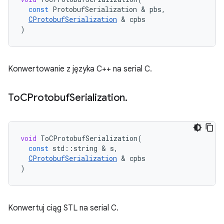
const
ProtobufSerialization
&
pbs
,
CProtobufSerialization
&
cpbs
)
Konwertowanie z języka C++ na serial C.
To
CProtobuf
Serialization
.
void
ToCProtobufSerialization
(
const
std
::
string
&
s
,
CProtobufSerialization
&
cpbs
)
Konwertuj ciąg STL na serial C.