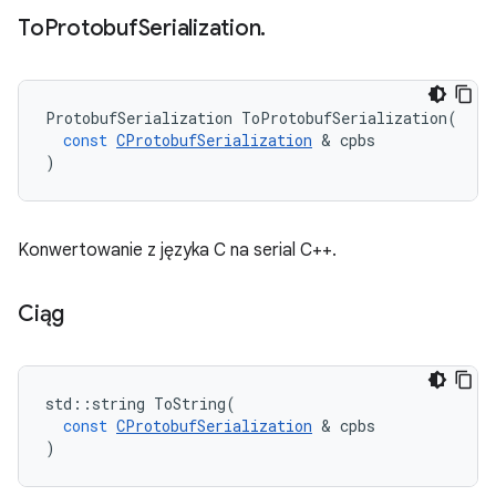
To
Protobuf
Serialization
.
ProtobufSerialization
ToProtobufSerialization
(
const
CProtobufSerialization
&
cpbs
)
Konwertowanie z języka C na serial C++.
Ciąg
std
::
string
ToString
(
const
CProtobufSerialization
&
cpbs
)