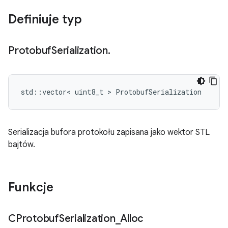
Definiuje typ
Protobuf
Serialization
.
std::vector< uint8_t > ProtobufSerialization
Serializacja bufora protokołu zapisana jako wektor STL
bajtów.
Funkcje
CProtobuf
Serialization
_
Alloc