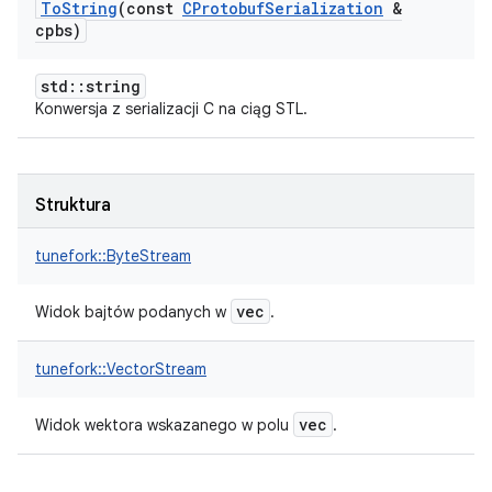
To
String
(const
CProtobuf
Serialization
&
cpbs)
std::string
Konwersja z serializacji C na ciąg STL.
Struktura
tunefork::
ByteStream
vec
Widok bajtów podanych w
.
tunefork::
VectorStream
vec
Widok wektora wskazanego w polu
.