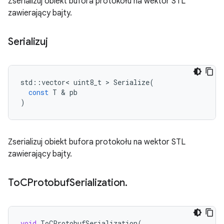
Zserializuj obiekt bufora protokołu na wektor STL
zawierający bajty.
Serializuj
std
::
vector
<
uint8_t
>
Serialize
(
const
T
&
pb
)
Zserializuj obiekt bufora protokołu na wektor STL
zawierający bajty.
To
CProtobuf
Serialization
.
void
ToCProtobufSerialization
(