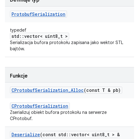
Definiuje typ
Protobuf
Serialization
typedef
std::vector< uint8_t >
Serializacja bufora protokołu zapisana jako wektor STL
bajtów.
Funkcje
CProtobuf
Serialization
_
Alloc
(const T & pb)
CProtobufSerialization
Zserializuj obiekt bufora protokołu na serwerze
CProtobuf.
Deserialize
(const std
::
vector< uint8
_
t > &