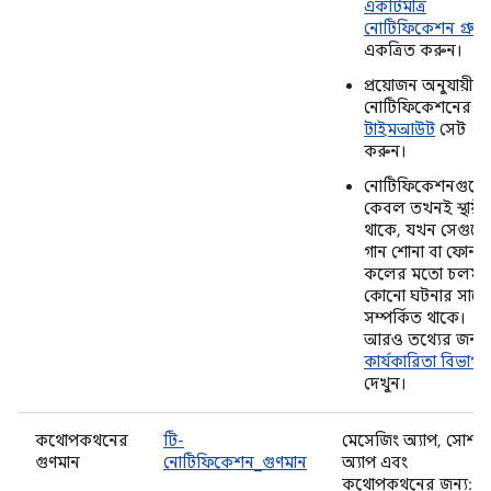
একটিমাত্র
নোটিফিকেশন গ্রুপ
একত্রিত করুন।
প্রয়োজন অনুযায়ী
নোটিফিকেশনের জন
টাইমআউট
সেট
করুন।
নোটিফিকেশনগুলো
কেবল তখনই স্থায়ী
থাকে, যখন সেগুল
গান শোনা বা ফোন
কলের মতো চলমা
কোনো ঘটনার সাথে
সম্পর্কিত থাকে।
আরও তথ্যের জন্য,
কার্যকারিতা বিভাগট
দেখুন।
কথোপকথনের
টি-
মেসেজিং অ্যাপ, সোশ্য
গুণমান
নোটিফিকেশন_গুণমান
অ্যাপ এবং
কথোপকথনের জন্য: