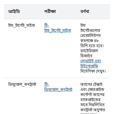
আইডি
পরীক্ষা
বর্ণনা
টাচ_টার্গেট_সাইজ
টি-
টাচ
টাচ_টার্গেট_সাইজ
টার্গেটগুলোর
রেজোলিউশন
কমপক্ষে ৪৮
ডিপি হতে হবে।
ম্যাটেরিয়াল
ডিজাইন
লেআউট এবং
টাইপোগ্রাফি
নির্দেশিকা দেখুন।
ভিজ্যুয়াল_কনট্রাস্ট
টি-
অ্যাপের টেক্সট
ভিজ্যুয়াল_কনট্রাস্ট
এবং ফোরগ্রাউন্ড
কন্টেন্ট অ্যাপের
ব্যাকগ্রাউন্ডের
সাথে নিম্নলিখিত
কনট্রাস্ট অনুপাত