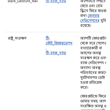
Back_Gesture_Nav
টি-ব্যাক_ন্যাভ
অ্যাপটিতে পিছনে
যেতে এবং হোম
স্ক্রিনে ফিরে যাওয়ার
জন্য
জেসচার
নেভিগেশনের
সুবিধা
রয়েছে।
রাষ্ট্র_সংরক্ষণ
টি-
অ্যাপটি ফোরগ্রাউন্ড
স্টেট_প্রিজারভেশন
থেকে সরে গেলেও
,
ব্যবহারকারী বা
টি-ব্যাক_ন্যাভ
অ্যাপের অবস্থা
সংরক্ষণ করে এবং
ব্যাক নেভিগেশন ও
অন্যান্য অবস্থা
পরিবর্তনের কারণে
দুর্ঘটনাবশত ডেটা নষ্
হওয়া প্রতিরোধ
করে।
ফোরগ্রাউন্ডে ফিরে
আসার সময়, অ্যাপট
সংরক্ষিত অবস্থা এবং