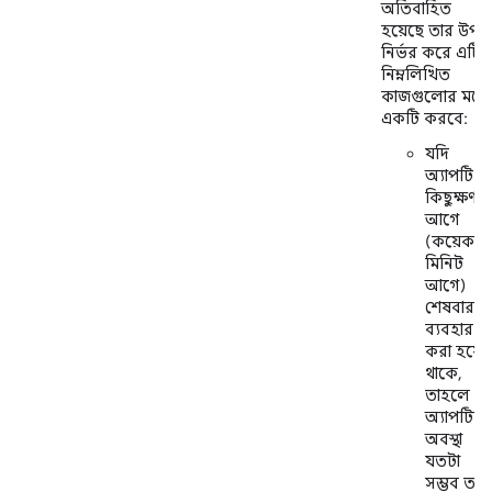
অতিবাহিত
হয়েছে তার উপর
নির্ভর করে এটি
নিম্নলিখিত
কাজগুলোর মধ্যে
একটি করবে:
যদি
অ্যাপটি
কিছুক্ষণ
আগে
(কয়েক
মিনিট
আগে)
শেষবার
ব্যবহার
করা হয়ে
থাকে,
তাহলে
অ্যাপটির
অবস্থা
যতটা
সম্ভব তার