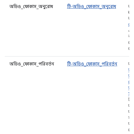
অডিও_ফোকাস_অনুরোধ
টি-অডিও_ফোকাস_অনুরোধ
অড
শু
অ্
ফো
এবং
বন
ফো
দে
অডিও_ফোকাস_পরিবর্তন
টি-অডিও_ফোকাস_পরিবর্তন
অ্
অন্
অড
ফো
অন
সা
উদ
অন
অ্
বল
অ্
প্ল