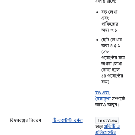
বজায় রাখে:
বড় লেখা
এবং
গ্রাফিক্সের
জন্য ৩:১
ছোট লেখার
জন্য ৪.৫:১
(১৮
পয়েন্টের কম
অথবা লেখা
বোল্ড হলে
১৪ পয়েন্টের
কম)
রঙ এবং
বৈসাদৃশ্য
সম্পর্কে
আরও জানুন।
Text
View
বিষয়বস্তুর বিবরণ
টি-কন্টেন্ট_বর্ণনা
ছাড়া
প্রতিটি UI
এলিমেন্টের