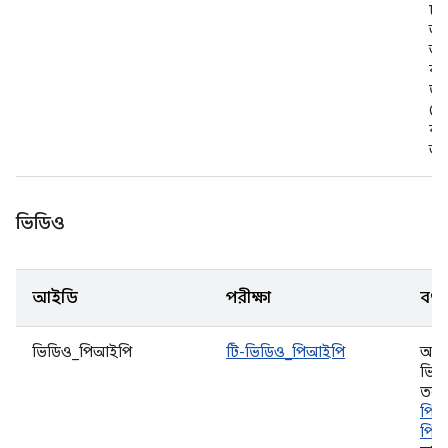
চা
অ্
অব
ব্
জা
প্ল
করা
আছ
ভিডিও
আইডি
পরীক্ষা
বর্ণ
ভিডিও_পিআইপি
টি-ভিডিও_পিআইপি
অ্যা
ভিডি
তবে
পিক
পিক