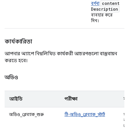
content
বর্ণনা
Description
ব্যবহার করে
দিন।
কার্যকারিতা
আপনার অ্যাপে নিম্নলিখিত কার্যকরী আচরণগুলো বাস্তবায়ন
করতে হবে।
অডিও
আইডি
পরীক্ষা
বর্
অডিও_প্লেব্যাক_শুরু
টি-অডিও_প্লেব্যাক_স্টার্ট
যখ
ব্
অডি