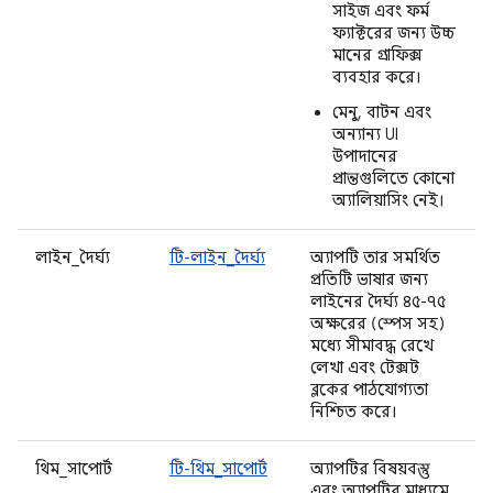
সাইজ এবং ফর্ম
ফ্যাক্টরের জন্য উচ্চ
মানের গ্রাফিক্স
ব্যবহার করে।
মেনু, বাটন এবং
অন্যান্য UI
উপাদানের
প্রান্তগুলিতে কোনো
অ্যালিয়াসিং নেই।
লাইন_দৈর্ঘ্য
টি-লাইন_দৈর্ঘ্য
অ্যাপটি তার সমর্থিত
প্রতিটি ভাষার জন্য
লাইনের দৈর্ঘ্য ৪৫-৭৫
অক্ষরের (স্পেস সহ)
মধ্যে সীমাবদ্ধ রেখে
লেখা এবং টেক্সট
ব্লকের পাঠযোগ্যতা
নিশ্চিত করে।
থিম_সাপোর্ট
টি-থিম_সাপোর্ট
অ্যাপটির বিষয়বস্তু
এবং অ্যাপটির মাধ্যমে