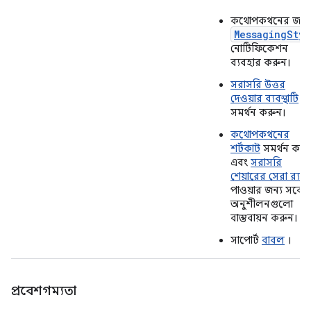
কথোপকথনের জন্য
MessagingStyl
নোটিফিকেশন
ব্যবহার করুন।
সরাসরি উত্তর
দেওয়ার ব্যবস্থাটি
সমর্থন করুন।
কথোপকথনের
শর্টকাট
সমর্থন করু
এবং
সরাসরি
শেয়ারের সেরা র‍্যাঙ্ক
পাওয়ার জন্য সর্বোত্
অনুশীলনগুলো
বাস্তবায়ন করুন।
সাপোর্ট
বাবল
।
প্রবেশগম্যতা