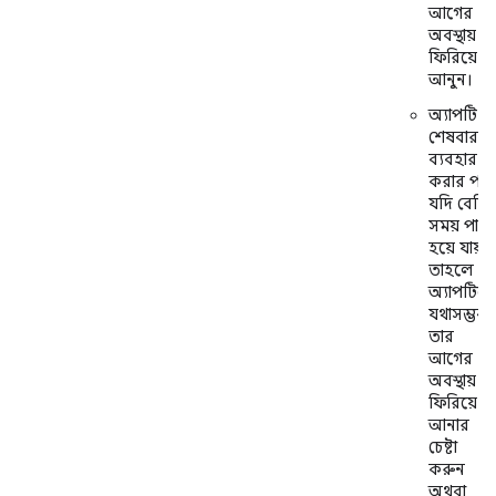
আগের
অবস্থায়
ফিরিয়ে
আনুন।
অ্যাপটি
শেষবার
ব্যবহার
করার পর
যদি বেশি
সময় পার
হয়ে যায়,
তাহলে
অ্যাপটিক
যথাসম্ভব
তার
আগের
অবস্থায়
ফিরিয়ে
আনার
চেষ্টা
করুন
অথবা