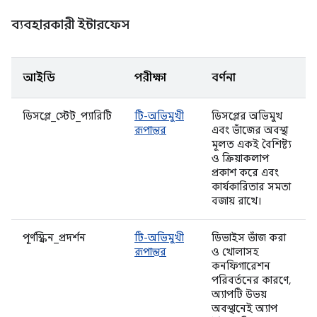
ব্যবহারকারী ইন্টারফেস
আইডি
পরীক্ষা
বর্ণনা
ডিসপ্লে_স্টেট_প্যারিটি
টি-অভিমুখী
ডিসপ্লের অভিমুখ
রূপান্তর
এবং ভাঁজের অবস্থা
মূলত একই বৈশিষ্ট্য
ও ক্রিয়াকলাপ
প্রকাশ করে এবং
কার্যকারিতার সমতা
বজায় রাখে।
পূর্ণস্ক্রিন_প্রদর্শন
টি-অভিমুখী
ডিভাইস ভাঁজ করা
রূপান্তর
ও খোলাসহ
কনফিগারেশন
পরিবর্তনের কারণে,
অ্যাপটি উভয়
অবস্থানেই অ্যাপ