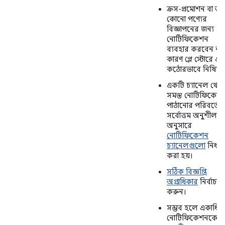
ক্রস-প্রমোশন বা অন
কোনো পণ্যের
বিজ্ঞাপনের জন্য
নোটিফিকেশন
ব্যবহার করবেন না,
কারণ প্লে স্টোরে এট
কঠোরভাবে নিষিদ্ধ।
একটি চ্যানেল থেক
সমস্ত নোটিফিকেশ
পাঠানোর পরিবর্তে,
সর্বোত্তম অনুশীলন
অনুসারে
নোটিফিকেশন
চ্যানেলগুলো
নির্ধা
করা হয়।
সঠিক বিজ্ঞপ্তি
অগ্রাধিকার
নির্বাচন
করুন।
সম্ভব হলে একাধিক
নোটিফিকেশনকে