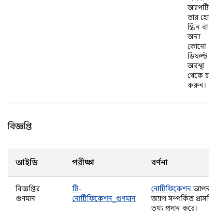
অ্যাপটিক
তার হোম
স্ক্রিন বা
অন্য
কোনো
ডিফল্ট
অবস্থা
থেকে চালু
করুন।
বিজ্ঞপ্তি
আইডি
পরীক্ষা
বর্ণনা
বিজ্ঞপ্তির
টি-
নোটিফিকেশন
আপনার
গুণমান
নোটিফিকেশন_গুণমান
অ্যাপ সম্পর্কিত প্রাসঙ্গ
তথ্য প্রদান করে।