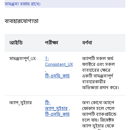
সামঞ্জস্য বজায় রাখে।
ব্যবহারযোগ্যতা
আইডি
পরীক্ষা
বর্ণনা
সামঞ্জস্যপূর্ণ_UX
T-
অ্যাপটি সকল ফর্ম
Consistent_UX
ফ্যাক্টরে এবং সকল
,
ব্যবহারের ক্ষেত্রে
টি-এসডি_কার্ড
একটি সামঞ্জস্যপূর্ণ
ব্যবহারকারীর
অভিজ্ঞতা প্রদান করে।
অ্যাপ_সুইচার
টি-
অন্য কোনো অ্যাপে
অ্যাপ_সুইচার
,
ফোকাস চলে গেলে
টি-এসডি_কার্ড
অ্যাপটি ব্যাকগ্রাউন্ডে
চলে যায়।
রিসেন্টস
অ্যাপ সুইচার থেকে