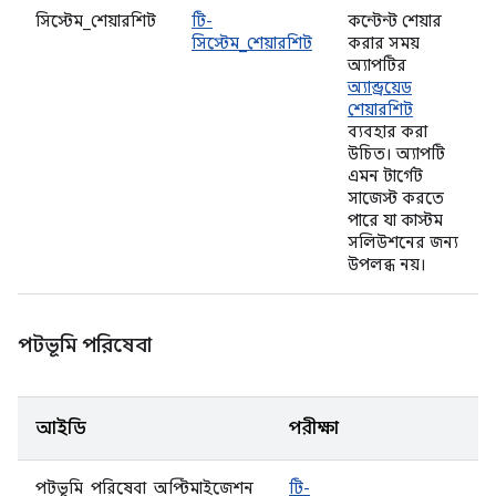
সিস্টেম_শেয়ারশিট
টি-
কন্টেন্ট শেয়ার
সিস্টেম_শেয়ারশিট
করার সময়
অ্যাপটির
অ্যান্ড্রয়েড
শেয়ারশিট
ব্যবহার করা
উচিত। অ্যাপটি
এমন টার্গেট
সাজেস্ট করতে
পারে যা কাস্টম
সলিউশনের জন্য
উপলব্ধ নয়।
পটভূমি পরিষেবা
আইডি
পরীক্ষা
পটভূমি_পরিষেবা_অপ্টিমাইজেশন
টি-