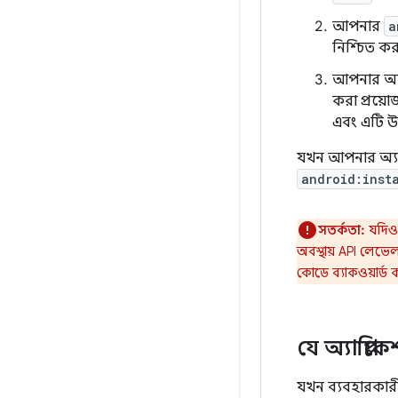
আপনার
a
নিশ্চিত কর
আপনার অ্য
করা প্রয়ো
এবং এটি উ
যখন আপনার অ্য
android:inst
সতর্কতা:
যদিও 
অবস্থায় API লেভে
কোডে ব্যাকওয়ার্ড 
যে অ্যাপ্লি
যখন ব্যবহারকার