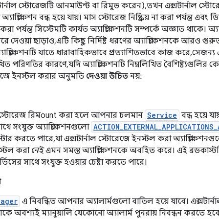
র্নাল স্টোরেজটি আনমাউন্ট বা রিমুভ করেন), তখন এক্সটার্নাল স্টো
প্লিকেশন বন্ধ হয়ে যায়। মাস স্টোরেজ নিষ্ক্রিয় না করা পর্যন্ত এবং 
 করা পর্যন্ত সিস্টেমটি কার্যত অ্যাপ্লিকেশনটি সম্পর্কে অজ্ঞাত থাকে। অ
রে দেওয়া ছাড়াও, এটি কিছু নির্দিষ্ট ধরণের অ্যাপ্লিকেশনকে আরও গ
াপ্লিকেশনটি যাতে ধারাবাহিকভাবে প্রত্যাশিতভাবে কাজ করে, সেজন্য 
খিত পরিণতির কারণে, যদি অ্যাপ্লিকেশনটি নিম্নলিখিত বৈশিষ্ট্যগুলির
োরেজে ইনস্টল করার অনুমতি
দেওয়া উচিত
নয়:
াল স্টোরেজ রিমount করা হলে আপনার চলমান
Service
বন্ধ হয়ে যা
াথে সংযুক্ত অ্যাপ্লিকেশনগুলো
ACTION_EXTERNAL_APPLICATIONS_
্টার করতে পারে, যা এক্সটার্নাল স্টোরেজে ইনস্টল করা অ্যাপ্লিকেশনগু
স্টল করা
নেই
এমন সমস্ত অ্যাপ্লিকেশনকে অবহিত করে। এই ব্রডকাস্টটি
ভিসের সাথে সংযুক্ত হওয়ার চেষ্টা করতে পারে।
া
nager
এ নিবন্ধিত আপনার অ্যালার্মগুলো বাতিল হয়ে যাবে। এক্সটার্ন
 অবশ্যই ম্যানুয়ালি যেকোনো অ্যালার্ম পুনরায় নিবন্ধন করতে হব