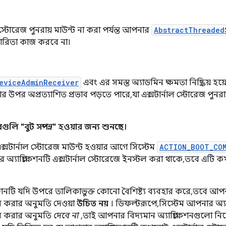
ল স্টোরেজ পুনরায় মাউন্ট না করা পর্যন্ত আপনার
AbstractThreaded
যকারিতা কাজ করবে না।
eviceAdminReceiver
এবং এর সমস্ত অ্যাডমিন ক্ষমতা নিষ্ক্রিয় হ
ার উপর অপ্রত্যাশিত প্রভাব পড়তে পারে, যা এক্সটার্নাল স্টোরেজ পু
রগুলি "বুট সম্পন্ন" হওয়ার জন্য শুনছে।
্সটার্নাল স্টোরেজ মাউন্ট হওয়ার আগে সিস্টেম
ACTION_BOOT_CO
অ্যাপ্লিকেশনটি এক্সটার্নাল স্টোরেজে ইনস্টল করা থাকে, তবে এটি 
শনটি যদি উপরে তালিকাভুক্ত কোনো বৈশিষ্ট্য ব্যবহার করে, তবে আপনার
ল করার অনুমতি দেওয়া
উচিত নয়
। ডিফল্টরূপে, সিস্টেম আপনার অ্যাপ
টল করার অনুমতি
দেবে না
, তাই আপনার বিদ্যমান অ্যাপ্লিকেশনগুলো নিয