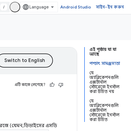
/
Android Studio
সাইন-ইন করুন
এই পৃষ্ঠায় যা যা
আছে
পশ্চাৎ সামঞ্জস্যতা
যে
অ্যাপ্লিকেশনগুলি
এক্সটার্নাল
এটি কাজে লেগেছে?
স্টোরেজে ইনস্টল
করা উচিত নয়
যে
অ্যাপ্লিকেশনগুলি
এক্সটার্নাল
স্টোরেজে ইনস্টল
করা উচিত
োরেজে (যেমন, ডিভাইসের এসডি