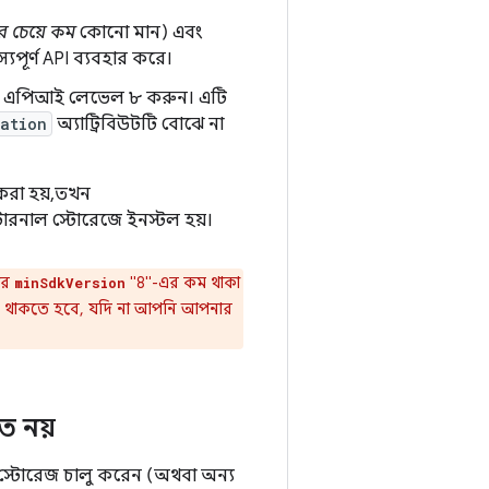
র চেয়ে কম
কোনো মান) এবং
যপূর্ণ API ব্যবহার করে।
 করে এপিআই লেভেল ৮ করুন। এটি
cation
অ্যাট্রিবিউটটি বোঝে না
রা হয়, তখন
ন্টারনাল স্টোরেজে ইনস্টল হয়।
ার
"8"-এর কম থাকা
minSdkVersion
তর্ক থাকতে হবে, যদি না আপনি আপনার
ত নয়
স্টোরেজ চালু করেন (অথবা অন্য