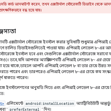
এসডি কার্ড আনমাউন্ট করেন, তখন এক্সটার্নাল স্টোরেজটি ডিভাইস থেকে আনম
তাৎক্ষণিকভাবে বন্ধ হয়ে যায়।
্জস্যতা
শনটি এক্সটার্নাল স্টোরেজে ইনস্টল করার সুবিধাটি শুধুমাত্র এপিআই লে
্করণে চালিত ডিভাইসগুলিতেই পাওয়া যায়। এপিআই লেভেল ৮-এর আগে 
ল স্টোরেজে ইনস্টল হবে এবং সেগুলিকে এক্সটার্নাল স্টোরেজে সরা
েও)। তবে, যদি আপনার অ্যাপ্লিকেশনটি এপিআই লেভেল ৮-
এর চেয়
া হয়ে থাকে, তাহলে আপনি এপিআই লেভেল ৮ বা তার চেয়ে উন্নত স
ন করতে পারেন এবং তারপরেও এপিআই লেভেল ৮-এর চেয়ে কম সংস্ক
ূর্ণ থাকতে পারেন।
োরেজে ইনস্টলেশনের অনুমতি দিতে এবং এপিআই লেভেল ৮-এর চেয়ে নি
তে:
t>
এলিমেন্টে
android:installLocation
অ্যাট্রিবিউটটি অন্তর্
থবা '
preferExternal
' দিন।