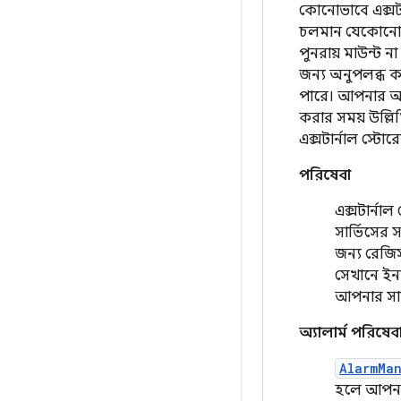
কোনোভাবে এক্সটা
চলমান যেকোনো অ্যা
পুনরায় মাউন্ট না
জন্য অনুপলব্ধ ক
পারে। আপনার অ্য
করার সময় উল্লি
এক্সটার্নাল স্ট
পরিষেবা
এক্সটার্ন
সার্ভিসের স
জন্য রেজিস
সেখানে ইন
আপনার সার্
অ্যালার্ম পরিষেব
AlarmMa
হলে আপনাকে