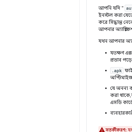
আপনি যদি "
au
ইনস্টল করা যেতে 
করে সিদ্ধান্ত নে
আপনার অ্যাপ্লিকে
যখন আপনার অ্যাপ
যতক্ষণ এক্
প্রভাব পড়ে
.apk
ফাইল
অপ্টিমাই
যে অনন্য ক
করা থাকে, 
এসডি কার্
ব্যবহারকার
সতর্কীকরণ:
যখ