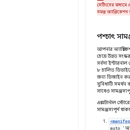
সেটিংসের মাধ্যমে 
সমস্ত অ্যাপ্লিকেশন 
পশ্চাৎ সামঞ
আপনার অ্যাপ্লিকে
চেয়ে উন্নত সংস
সর্বদা ইন্টারনা
৮ চালিত ডিভাইস
জন্য ডিজাইন কর
সুবিধাটি সমর্থ
সাথেও সামঞ্জস্যপ
এক্সটার্নাল স্ট
সামঞ্জস্যপূর্ণ থাক
<manifes
auto
' অ