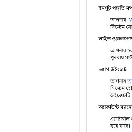
ইনপুট পদ্ধতি সম
আপনার
I
সিস্টেম স
লাইভ ওয়ালপে
আপনার চ
পুনরায় ম
অ্যাপ উইজেট
আপনার
অ
সিস্টেম হো
উইজেটটি ব
অ্যাকাউন্ট ম্যান
এক্সটার্নাল
হয়ে যাবে।