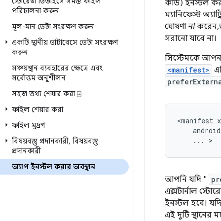
স্টোরেজ ডিভাইসে সমস্ত ফাইল
কার্ড) ইনস্টল 
পরিচালনা করুন
ম্যানিফেস্ট অ্য
ঘোষণা
না
করেন, ত
মূল-মান ডেটা সংরক্ষণ করুন
সরানো যাবে না।
একটি স্থানীয় ডাটাবেসে ডেটা সংরক্ষণ
করুন
সিস্টেমকে আপনার
সঞ্চয়স্থান ব্যবহারের ক্ষেত্রে এবং
<manifest>
এল
সর্বোত্তম অনুশীলন
preferExtern
সহজ তথ্য শেয়ার করা ⍈
ফাইল শেয়ার করা
<manifest
ফাইল মুদ্রণ
...
>
বিষয়বস্তু প্রদানকারী
,
বিষয়বস্তু
প্রদানকারী
অ্যাপ ইনস্টল করার অবস্থান
আপনি যদি "
pr
এক্সটার্নাল স্টোর
ইনস্টল হবে। যদি 
এই দুটি স্থানের ম