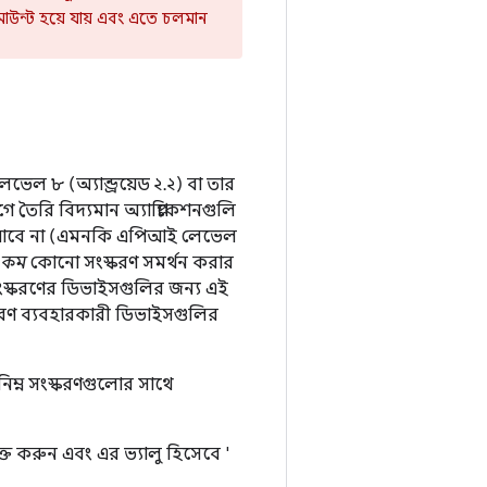
াউন্ট হয়ে যায় এবং এতে চলমান
ভেল ৮ (অ্যান্ড্রয়েড ২.২) বা তার
তৈরি বিদ্যমান অ্যাপ্লিকেশনগুলি
নো যাবে না (এমনকি এপিআই লেভেল
ে কম
কোনো সংস্করণ সমর্থন করার
ংস্করণের ডিভাইসগুলির জন্য এই
রণ ব্যবহারকারী ডিভাইসগুলির
ম্ন সংস্করণগুলোর সাথে
ভুক্ত করুন এবং এর ভ্যালু হিসেবে '