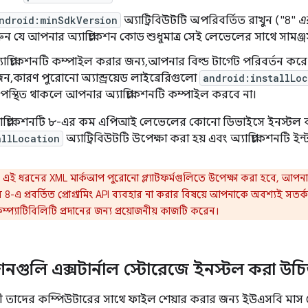
ndroid:minSdkVersion
অ্যাট্রিবিউটটি অপরিবর্তিত রাখুন ("8"
এ
ুন যে আপনার অ্যাপ্লিকেশন কোড শুধুমাত্র সেই লেভেলের সাথে সামঞ্জস্
াপ্লিকেশনটি কম্পাইল করার জন্য, আপনার বিল্ড টার্গেট পরিবর্তন
জন, কারণ পুরোনো অ্যান্ড্রয়েড লাইব্রেরিগুলো
android:installLo
পস্থিত থাকলে আপনার অ্যাপ্লিকেশনটি কম্পাইল করবে না।
াপ্লিকেশনটি ৮-এর কম এপিআই লেভেলের কোনো ডিভাইসে ইনস্টল ক
allLocation
অ্যাট্রিবিউটটি উপেক্ষা করা হয় এবং অ্যাপ্লিকেশনটি ই
এই ধরনের XML মার্কআপ পুরোনো প্ল্যাটফর্মগুলিতে উপেক্ষা করা হবে, আপন
ল 8-এ প্রবর্তিত প্রোগ্রামিং API ব্যবহার না করার বিষয়ে আপনাকে অবশ্যই স
কম্প্যাটিবিলিটি প্রদানের জন্য প্রয়োজনীয় কাজটি করেন।
কেশনগুলি এক্সটার্নাল স্টোরেজে ইনস্টল করা উচি
ী তাদের কম্পিউটারের সাথে ফাইল শেয়ার করার জন্য ইউএসবি মাস 