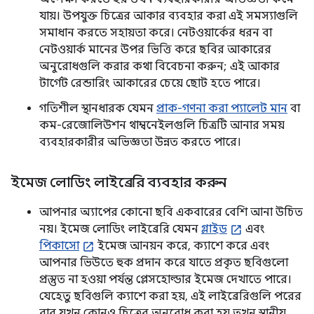
যায়। উপযুক্ত চিত্রের আকার ব্যবহার করা এই সমস্যাগুলি
সমাধান করতে সহায়তা করে। নেটওয়ার্কের ধরন বা
নেটওয়ার্ক মানের উপর ভিত্তি করে ছবির আকারের
অনুরোধগুলি করার কথা বিবেচনা করুন; এই আকার
টার্গেট রেন্ডারিং আকারের চেয়ে ছোট হতে পারে।
গতিশীল স্থানধারক যেমন
প্রাক-গণনা করা প্যালেট মান
বা
কম-রেজোলিউশন থাম্বনেইলগুলি চিত্রটি আনার সময়
ব্যবহারকারীর অভিজ্ঞতা উন্নত করতে পারে।
ইমেজ লোডিং লাইব্রেরি ব্যবহার করুন
আপনার অ্যাপের কোনো ছবি একবারের বেশি আনা উচিত
নয়। ইমেজ লোডিং লাইব্রেরি যেমন
গ্লাইড
এবং
পিকাসো
ইমেজ আনয়ন করে, ক্যাশে করে এবং
আপনার ভিউতে হুক প্রদান করে যাতে প্রকৃত ছবিগুলো
প্রস্তুত না হওয়া পর্যন্ত প্লেসহোল্ডার ইমেজ দেখাতে পারে।
যেহেতু ছবিগুলি ক্যাশে করা হয়, এই লাইব্রেরিগুলি পরের
বার যখন কোনও চিত্রের অনুরোধ করা হয় তখন স্থানীয়