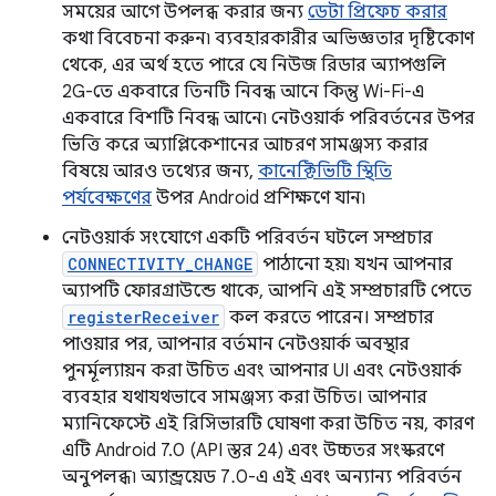
সময়ের আগে উপলব্ধ করার জন্য
ডেটা প্রিফেচ করার
কথা বিবেচনা করুন৷ ব্যবহারকারীর অভিজ্ঞতার দৃষ্টিকোণ
থেকে, এর অর্থ হতে পারে যে নিউজ রিডার অ্যাপগুলি
2G-তে একবারে তিনটি নিবন্ধ আনে কিন্তু Wi-Fi-এ
একবারে বিশটি নিবন্ধ আনে৷ নেটওয়ার্ক পরিবর্তনের উপর
ভিত্তি করে অ্যাপ্লিকেশানের আচরণ সামঞ্জস্য করার
বিষয়ে আরও তথ্যের জন্য,
কানেক্টিভিটি স্থিতি
পর্যবেক্ষণের
উপর Android প্রশিক্ষণে যান৷
নেটওয়ার্ক সংযোগে একটি পরিবর্তন ঘটলে সম্প্রচার
CONNECTIVITY_CHANGE
পাঠানো হয়৷ যখন আপনার
অ্যাপটি ফোরগ্রাউন্ডে থাকে, আপনি এই সম্প্রচারটি পেতে
registerReceiver
কল করতে পারেন। সম্প্রচার
পাওয়ার পর, আপনার বর্তমান নেটওয়ার্ক অবস্থার
পুনর্মূল্যায়ন করা উচিত এবং আপনার UI এবং নেটওয়ার্ক
ব্যবহার যথাযথভাবে সামঞ্জস্য করা উচিত। আপনার
ম্যানিফেস্টে এই রিসিভারটি ঘোষণা করা উচিত নয়, কারণ
এটি Android 7.0 (API স্তর 24) এবং উচ্চতর সংস্করণে
অনুপলব্ধ৷ অ্যান্ড্রয়েড 7.0-এ এই এবং অন্যান্য পরিবর্তন