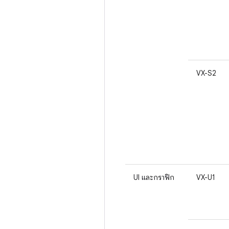
VX-S2
UI และกราฟิก
VX-U1