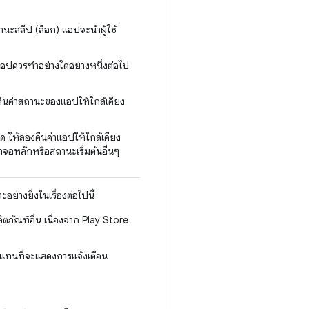
นะสลีป (ล็อก) แอปจะนำผู้ใช้
แอปควรทำอย่างใดอย่างหนึ่งต่อไป
ให้คืนค่าสถานะของแอปให้ใกล้เคียง
ุด ให้ลองคืนค่าแอปให้ใกล้เคียง
าจอหลักหรือสถานะเริ่มต้นอื่นๆ
่างยิ่งในเรื่องต่อไปนี้
ตภัณฑ์อื่น เนื่องจาก Play Store
ทนที่จะแสดงการแจ้งเตือน