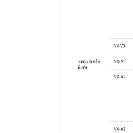
VX-V3
การช่วยเหลือ
VX-A1
พิเศษ
VX-A2
VX-A3