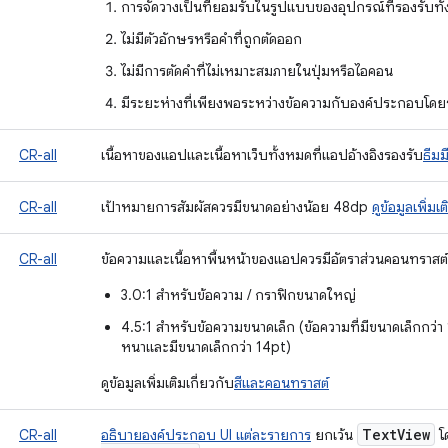
การจัดวางเป็นที่ยอมรับในรูปแบบของอุปกรณ์ที่รองรับทั
ไม่มีตัวอักษรหรือคำที่ถูกตัดออก
ไม่มีการตัดคำที่ไม่เหมาะสมภายในปุ่มหรือไอคอน
มีระยะห่างที่เพียงพอระหว่างข้อความกับองค์ประกอบโด
CR-all
เนื้อหาของแอปและเนื้อหาเว็บทั้งหมดที่แอปอ้างอิงรองรับ
ธีมม
CR-all
เป้าหมายการสัมผัสควรมีขนาดอย่างน้อย 48dp
ดูข้อมูลเพิ่มเต
CR-all
ข้อความและเนื้อหาพื้นหน้าของแอปควรมีอัตราส่วนคอนทราสต์ขอ
3.0:1 สำหรับข้อความ / กราฟิกขนาดใหญ่
4.5:1 สำหรับข้อความขนาดเล็ก (ข้อความที่มีขนาดเล็กกว่า
หนาและมีขนาดเล็กกว่า 14pt)
ดูข้อมูลเพิ่มเติมเกี่ยวกับ
สีและคอนทราสต์
Text
View
CR-all
อธิบายองค์ประกอบ UI แต่ละรายการ
ยกเว้น
โ