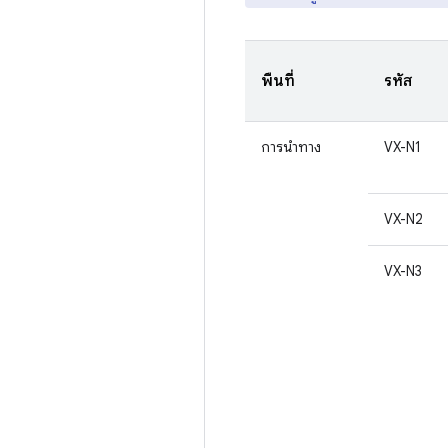
พื้นที่
รหัส
การนำทาง
VX-N1
VX-N2
VX-N3