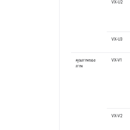
VX-U2
VX-U3
คุณภาพของ
VX-V1
ภาพ
VX-V2