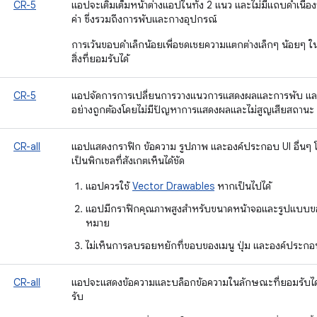
CR-5
แอปจะเติมเต็มหน้าต่างแอปในทั้ง 2 แนว และไม่มีแถบดำเนื
ค่า ซึ่งรวมถึงการพับและกางอุปกรณ์
การเว้นขอบดำเล็กน้อยเพื่อชดเชยความแตกต่างเล็กๆ น้อยๆ 
สิ่งที่ยอมรับได้
CR-5
แอปจัดการการเปลี่ยนการวางแนวการแสดงผลและการพับ และก
อย่างถูกต้องโดยไม่มีปัญหาการแสดงผลและไม่สูญเสียสถานะ
CR-all
แอปแสดงกราฟิก ข้อความ รูปภาพ และองค์ประกอบ UI อื่นๆ โ
เป็นพิกเซลที่สังเกตเห็นได้ชัด
แอปควรใช้
Vector Drawables
หากเป็นไปได้
แอปมีกราฟิกคุณภาพสูงสำหรับขนาดหน้าจอและรูปแบบของ
หมาย
ไม่เห็นการลบรอยหยักที่ขอบของเมนู ปุ่ม และองค์ประกอบ
CR-all
แอปจะแสดงข้อความและบล็อกข้อความในลักษณะที่ยอมรับได้
รับ